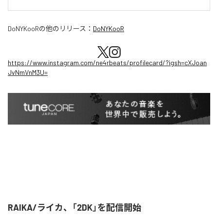
DoNYKooR
の他のリリース：
DoNYKooR
https://www.instagram.com/ne4rbeats/profilecard/?igsh=cXJoan
JvNmVnM3U=
RAIKA/ライカ、「2DK」を配信開始