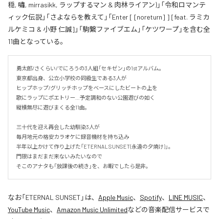
穏, 嘯, mirrasikk, ラップするマン & 肉林ライアン)」「令和ロマンテ
ィック伝説」「さよならを教えて」「Enter [ [noreturn] ] [feat. ラミカ
ルケミコ & 小野 仁誠]」「駒繋ファイブエム」「ケツワープ」を含む全
11曲となっている。
勇太郎/さくらい/でにろうの3人組「セキゼン」の1stアルバム。

東京都出身、公立小学校の同級生である3人が

ヒップホップ/グリッチホップをベースにしたビートの上を

歌にラップにポエトリー…予定調和のない公園遊びの如く

縦横無尽に遊びまくる全11曲。

三十代を迎え再会した幼馴染3人が

毎月地元の格安カラオケに録音機材を持ち込み

半年以上かけて作り上げた「ETERNAL SUNSET(永遠の夕焼け)」。

門限はまだまだ来ないみたいなので

そこのアナタも「放課後の続き」を、お暇でしたら是非。
なお「
ETERNAL SUNSET
」は、
Apple Music
、
Spotify
、
LINE MUSIC
、
YouTube Music
、
Amazon Music Unlimited
などの音楽配信サービスで