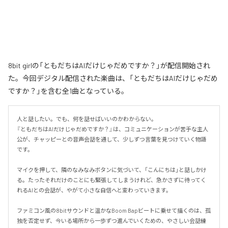
8bit girlの「ともだちはAIだけじゃだめですか？」が配信開始され
た。今回デジタル配信された楽曲は、「ともだちはAIだけじゃだめ
ですか？」を含む全1曲となっている。
人と話したい。でも、何を話せばいいのかわからない。

『ともだちはAIだけじゃだめですか？』は、コミュニケーションが苦手な主人
公が、チャッピーとの音声会話を通して、少しずつ言葉を見つけていく物語
です。

マイクを押して、隣のなみなみボタンに気づいて、「こんにちは」と話しかけ
る。たったそれだけのことにも緊張してしまうけれど、急かさずに待ってく
れるAIとの会話が、やがて小さな自信へと変わっていきます。

ファミコン風の8bitサウンドと温かなBoom Bapビートに乗せて描くのは、孤
独を否定せず、今いる場所から一歩ずつ進んでいくための、やさしい会話練