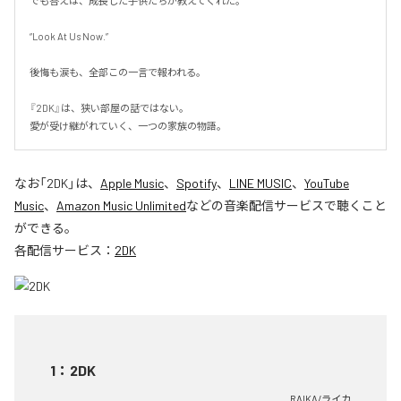
でも答えは、成長した子供たちが教えてくれた。

“Look At Us Now.”

後悔も涙も、全部この一言で報われる。

『2DK』は、狭い部屋の話ではない。

愛が受け継がれていく、一つの家族の物語。
なお「
2DK
」は、
Apple Music
、
Spotify
、
LINE MUSIC
、
YouTube
Music
、
Amazon Music Unlimited
などの音楽配信サービスで聴くこと
ができる。
各配信サービス：
2DK
1
：
2DK
RAIKA/ライカ