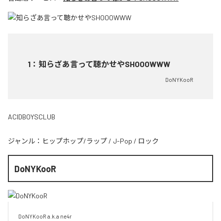
1
：
知らざあ言って聴かせやSHOOOWWW
DoNYKooR
ACIDBOYSCLUB
ジャンル：
ヒップホップ/ラップ
/
J-Pop
/
ロック
DoNYKooR
DoNYKooR a.k.a ne4r