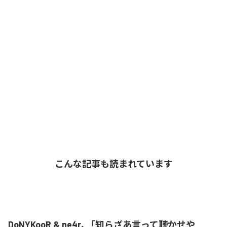
こんな記事も読まれています
DoNYKooR & ne4r、「知らざあ言って聴かせや