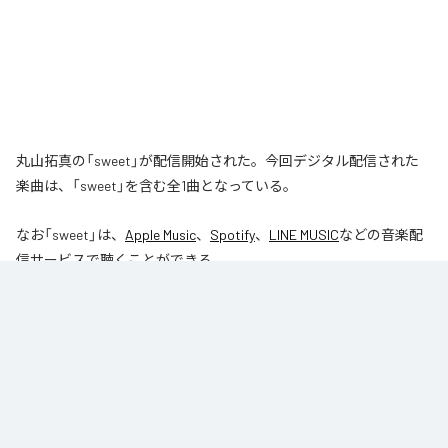
丸山拓真の「sweet」が配信開始された。今回デジタル配信された
楽曲は、「sweet」を含む全1曲となっている。
なお「
sweet
」は、
Apple Music
、
Spotify
、
LINE MUSIC
などの音楽配
信サービスで聴くことができる。
各配信サービス：
sweet
1
：
sweet