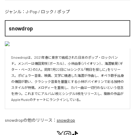
ジャンル：
J-Pop
/
ロック
/
ポップ
snowdrop
Snowdropは、2021年春に東京で結成された日本のポップ・ロックバン
ド。メンバーは傳田実咲（ボーカル）、小林由季（バイオリン）、海渡敏晃（ギ
ター・ベース）の3人。同年7月22日に1stシングル「明日を探しに」をリリー
ス。ポピュラー音楽、映画、文学に精通した海渡が作曲し、オペラ歌手出身
の傳田が歌い、クラシック音楽を基盤とする小林がバイオリンで彩る独特の
スタイルが特徴。メロディーを重視し、カバー曲は一切行わないという信念
を持つ。これまでにアルバム1枚とシングル9枚をリリースし、複数の作品が
Apple Musicのチャートにランクインしている。
snowdrop
の他のリリース：
snowdrop