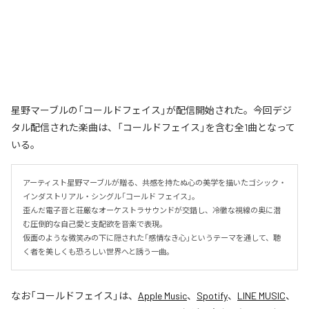
星野マーブルの「コールドフェイス」が配信開始された。今回デジ
タル配信された楽曲は、「コールドフェイス」を含む全1曲となって
いる。
アーティスト星野マーブルが贈る、共感を持たぬ心の美学を描いたゴシック・
インダストリアル・シングル「コールド フェイス」。

歪んだ電子音と荘厳なオーケストラサウンドが交錯し、冷徹な視線の奥に潜
む圧倒的な自己愛と支配欲を音楽で表現。

仮面のような微笑みの下に隠された「感情なき心」というテーマを通して、聴
く者を美しくも恐ろしい世界へと誘う一曲。
なお「
コールドフェイス
」は、
Apple Music
、
Spotify
、
LINE MUSIC
、