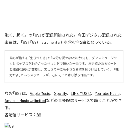
泡く、脆く。の「89」が配信開始された。今回デジタル配信された
楽曲は、「89」「89 (Instrumental)」を含む全2曲となっている。
誰もが抱える「生きづらさ」や「自分を愛せない気持ち」を、ダンスミュージッ
クとポップスを融合させたサウンドで描いた一曲です。 疾走感のあるビート
と繊細な歌詞が交差し、苦しさの中にも小さな希望を見つけ出していく。 「味
方だよ」というメッセージが、心にそっと寄り添う作品です。
なお「
89
」は、
Apple Music
、
Spotify
、
LINE MUSIC
、
YouTube Music
、
Amazon Music Unlimited
などの音楽配信サービスで聴くことができ
る。
各配信サービス：
89