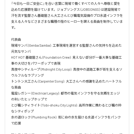
『今日も一日ご安全に』を合い言葉に現場で働くすべての人々へ尊敬と愛を
込めた応援歌を届けています。ジョブソングス（JOBSONGS）は建設現場で
汗を流す監督さん基礎屋さん大工さんとび職電気設備のプロ水道インフラを
支える人々などさまざまな職種の陰のヒーローを讃える楽曲を制作していま
す。

代表曲  

現場サンバ (Genba Samba): 工事現場を運営する監督さんの気持ちを込めた
元気なサンバ  

HOT HOT 基礎屋さん (Foundation Crew): 見えない部分が一番大事な基礎工
事の大切さをパワーポップで表現  

真夜中シティループ (Midnight City Loop): 真夜中の道路工事が街を支えるソ
ウルフルなラブソング  

トントン大工さん (Carpenter Song): 大工さんへの感謝を込めたハートフル
な楽曲  

電設レガシー (Electrical Legacy): 都市の電気インフラを守る気概をエッジ
の利いたヒップホップで  

とび職シティライト (Tobi-shoku City Lights): 高所作業に携わるとび職の粋
なシティポップ  

水の道ロック (Plumbing Rock): 街に命の水を届ける水道インフラをパンク
で応援
