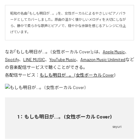
昭和の名曲「もしも明日が…。」を、女性ボーカルによるやさしいピアノバラ
ードとしてカバーしました。原曲の温かく懐かしいメロディを大切にしなが
ら、静かで柔らかな歌声とピアノで、穏やかな余韻を感じるアレンジに仕上
げています。
なお「
もしも明日が…。 (女性ボーカル Cover)
」は、
Apple Music
、
Spotify
、
LINE MUSIC
、
YouTube Music
、
Amazon Music Unlimited
など
の音楽配信サービスで聴くことができる。
各配信サービス：
もしも明日が…。 (女性ボーカル Cover)
1
：
もしも明日が…。 (女性ボーカル Cover)
sayuri