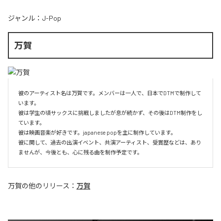
ジャンル：
J-Pop
万賀
彼のアーティスト名は万賀です。メンバーは一人で、日本でDTMで制作して
います。

彼は学生の頃サックスに挑戦しましたが息が続かず、その後はDTM制作をし
ています。

彼は映画音楽が好きです。japanese popを主に制作しています。

彼に関して、過去の出演イベント、共演アーティスト、受賞歴などは、あり
ませんが、今後とも、心に残る曲を制作予定です。
万賀
の他のリリース：
万賀