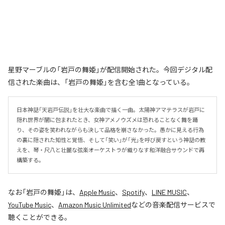
星野マーブルの「岩戸の舞姫」が配信開始された。今回デジタル配
信された楽曲は、「岩戸の舞姫」を含む全1曲となっている。
日本神話「天岩戸伝説」を壮大な楽曲で描く一曲。太陽神アマテラスが岩戸に
隠れ世界が闇に包まれたとき、女神アメノウズメは恐れることなく舞を踊
り、その姿を笑われながらも決して品格を崩さなかった。愚かに見える行為
の裏に隠された知性と覚悟、そして「笑い」が「光」を呼び戻すという神話の教
えを、琴・尺八と壮麗な弦楽オーケストラが織りなす和洋融合サウンドで再
構築する。
なお「
岩戸の舞姫
」は、
Apple Music
、
Spotify
、
LINE MUSIC
、
YouTube Music
、
Amazon Music Unlimited
などの音楽配信サービスで
聴くことができる。