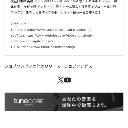
現在日本語 英語 フランス語 ロシア語 スペイン語 ポルトガル語 ヒンディー語 
北京語 アラビア語 インドネシア語 ベトナム語など多言語でグローバルに発
信中です。街をつくるすべての働く人々へ今日も一日ご安全に！

公式リンク

TuneCore: https://www.tunecore.co.jp/artists/jobsongs

YouTube: https://www.youtube.com/@jobsongs.studio

X: https://x.com/jobsongs777

TikTok: https://www.tiktok.com/@jobsongs
ジョブソングス
の他のリリース：
ジョブソングス