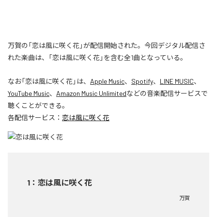
万賀の「恋は風に咲く花」が配信開始された。今回デジタル配信さ
れた楽曲は、「恋は風に咲く花」を含む全1曲となっている。
なお「
恋は風に咲く花
」は、
Apple Music
、
Spotify
、
LINE MUSIC
、
YouTube Music
、
Amazon Music Unlimited
などの音楽配信サービスで
聴くことができる。
各配信サービス：
恋は風に咲く花
1
：
恋は風に咲く花
万賀