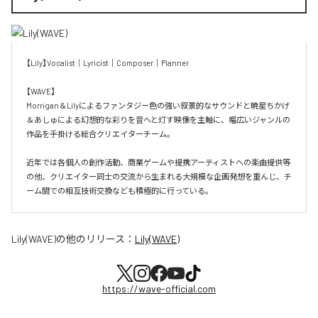
【Lily】Vocalist｜Lyricist｜Composer｜Planner

【WAVE】

Morrigan＆Lilyによるファンタジー色の強い叙景的なサウンドと暁星ちかげ
＆あしゅによる幻想的な彩りを音へと灯す映像を主軸に、幅広いジャンルの
作品を手掛ける総合クリエイターチーム。

近年では各個人の創作活動、商業ゲームや提携アーティストへの楽曲提供等
の他、クリエイター同士の交流から生まれる大規模な企画発想を重んじ、チ
ーム間での相互技術交換なども積極的に行っている。
Lily(WAVE)
の他のリリース：
Lily(WAVE)
https://wave-official.com