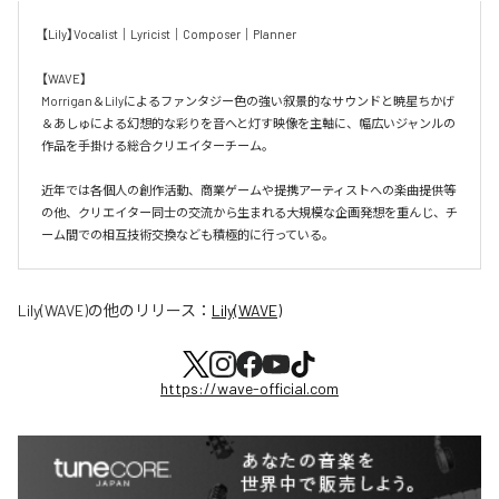
【Lily】Vocalist｜Lyricist｜Composer｜Planner

【WAVE】

Morrigan＆Lilyによるファンタジー色の強い叙景的なサウンドと暁星ちかげ
＆あしゅによる幻想的な彩りを音へと灯す映像を主軸に、幅広いジャンルの
作品を手掛ける総合クリエイターチーム。

近年では各個人の創作活動、商業ゲームや提携アーティストへの楽曲提供等
の他、クリエイター同士の交流から生まれる大規模な企画発想を重んじ、チ
ーム間での相互技術交換なども積極的に行っている。
Lily(WAVE)
の他のリリース：
Lily(WAVE)
https://wave-official.com