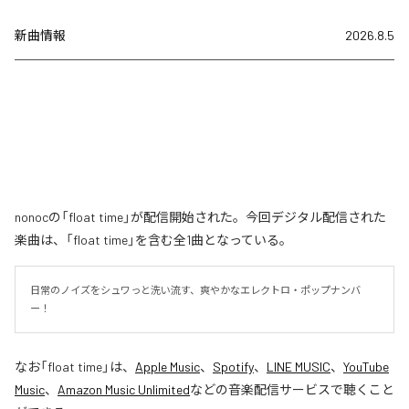
新曲情報
2026.8.5
nonocの「float time」が配信開始された。今回デジタル配信された
楽曲は、「float time」を含む全1曲となっている。
日常のノイズをシュワっと洗い流す、爽やかなエレクトロ・ポップナンバ
ー！
なお「
float time
」は、
Apple Music
、
Spotify
、
LINE MUSIC
、
YouTube
Music
、
Amazon Music Unlimited
などの音楽配信サービスで聴くこと