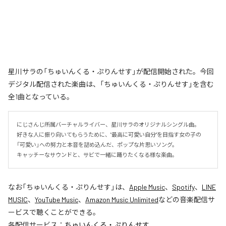
星川サラの「ちゅいんくる・ぷりんせす」が配信開始された。今回
デジタル配信された楽曲は、「ちゅいんくる・ぷりんせす」を含む
全1曲となっている。
にじさんじ所属バーチャルライバー、星川サラのオリジナルシングル曲。

好きな人に振り向いてもらうために、"最高に可愛い自分"を目指す女の子の
「可愛い」への努力と本音を詰め込んだ、ポップな片思いソング。

キャッチーなサウンドと、サビで一緒に踊りたくなる様な楽曲。
なお「
ちゅいんくる・ぷりんせす
」は、
Apple Music
、
Spotify
、
LINE
MUSIC
、
YouTube Music
、
Amazon Music Unlimited
などの音楽配信サ
ービスで聴くことができる。
各配信サービス：
ちゅいんくる・ぷりんせす