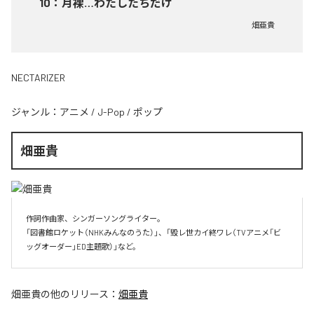
10
：
月裸…わたしたちだけ
畑亜貴
NECTARIZER
ジャンル：
アニメ
/
J-Pop
/
ポップ
畑亜貴
作詞作曲家、シンガーソングライター。

「図書館ロケット（NHKみんなのうた）」、「毀レ世カイ終ワレ（TVアニメ「ビ
ッグオーダー」ED主題歌）」など。
畑亜貴
の他のリリース：
畑亜貴