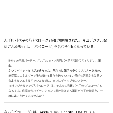
人形町パぺ子の「パぺローグ」が配信開始された。今回デジタル配
信された楽曲は、「パぺローグ」を含む全1曲となっている。
B-Grade所属バーチャルYouTuber・人形町パペ子の初めてのオリジナル楽
曲。

かつてパペットだけが友達だった。現在では配信で多くのリスナーを集め、
無尽蔵のエネルギーで喋り続ける日々を送っている。儚げな容貌からは思い
もよらないエネルギッシュな姿は、まさにギャップモンスター。

1stオリジナルソング「パペローグ」は、そんな人形町パペ子の“プロローグ”と
なる１曲。序章からハイテンションで駆け抜ける人形町パペ子の物語を、一
緒に追いかけてみませんか？
なお「
パぺローグ
」は、
Apple Music
、
Spotify
、
LINE MUSIC
、