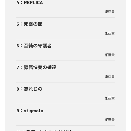
4
：
REPLICA
畑亜貴
5
：
死霊の館
畑亜貴
6
：
至純の守護者
畑亜貴
7
：
隷属快美の娘達
畑亜貴
8
：
忘れじの
畑亜貴
9
：
stigmata
畑亜貴