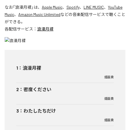
なお「
浪漫月裸
」は、
Apple Music
、
Spotify
、
LINE MUSIC
、
YouTube
Music
、
Amazon Music Unlimited
などの音楽配信サービスで聴くこと
ができる。
各配信サービス：
浪漫月裸
1
：
浪漫月裸
畑亜貴
2
：
密度ください
畑亜貴
3
：
わたしたちだけ
畑亜貴