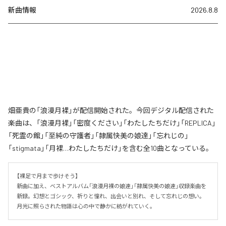
新曲情報
2026.8.8
畑亜貴の「浪漫月裸」が配信開始された。今回デジタル配信された
楽曲は、「浪漫月裸」「密度ください」「わたしたちだけ」「REPLICA」
「死霊の館」「至純の守護者」「隷属快美の娘達」「忘れじの」
「stigmata」「月裸…わたしたちだけ」を含む全10曲となっている。
【裸足で月まで歩けそう】

新曲に加え、ベストアルバム「浪漫月裸の娘達」「隷属快美の娘達」収録楽曲を
新録。幻想とゴシック、祈りと憧れ、出会いと別れ、そして忘れじの想い。
月光に照らされた物語は心の中で静かに紡がれていく。