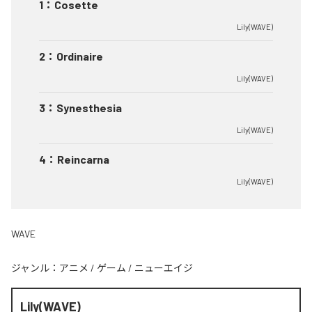
1
：
Cosette
Lily(WAVE)
2
：
Ordinaire
Lily(WAVE)
3
：
Synesthesia
Lily(WAVE)
4
：
Reincarna
Lily(WAVE)
WAVE
ジャンル：
アニメ
/
ゲーム
/
ニューエイジ
Lily(WAVE)