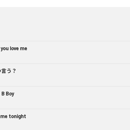
 you love me
つ言う？
 B Boy
l me tonight