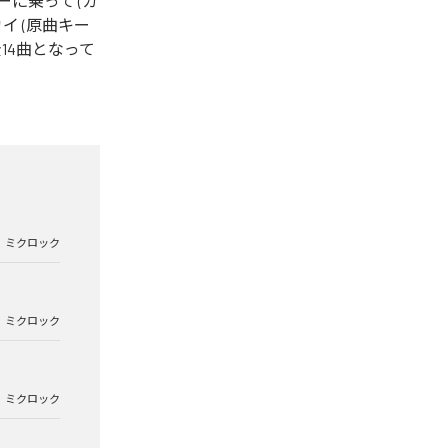
カーに乗って (カ
カイ (原曲キー
全14曲となって
ミクロック
ミクロック
ミクロック