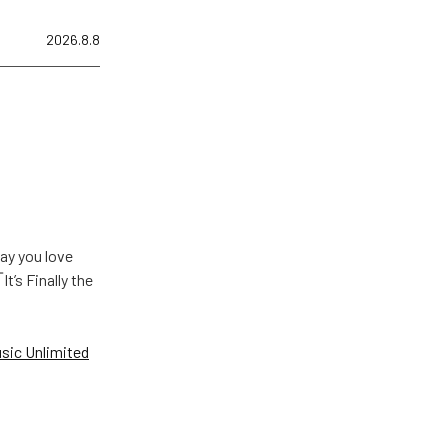
2026.8.8
u love
Finally the
ic Unlimited