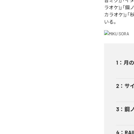
音ミク)」「イタ
ラオケ)」「鋼ノ
カラオケ)」「
いる。
1
：
月のH
2
：
サイ
3
：
鋼ノ
4
：
RAI