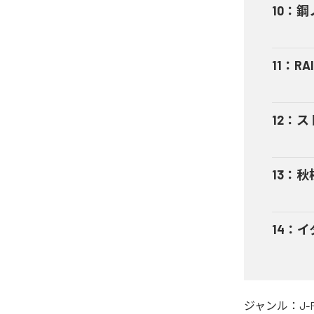
10
：
鋼
11
：
RA
12
：
ス
13
：
秋
14
：
イ
ジャンル：
J-