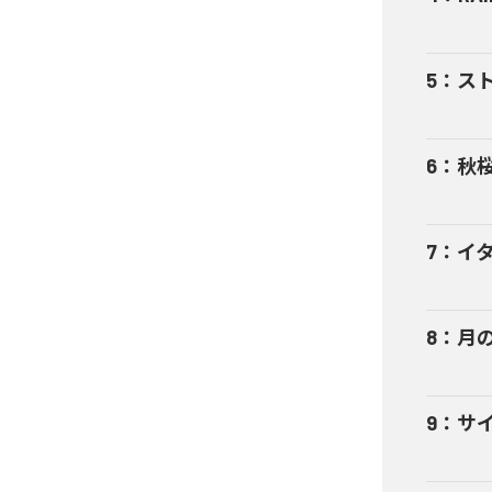
5
：
スト
6
：
秋桜
7
：
イタ
8
：
月の
9
：
サイ