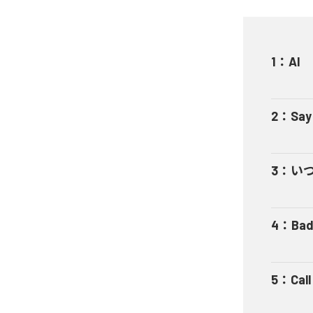
1
：
AI
2
：
Say
3
：
い
4
：
Bad
5
：
Cal