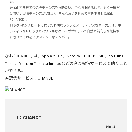
た。

紆余曲折を経て今こそチャンスを掴みたい。今なら掴めるはず。もう一度だ
けでいいからチャンスが欲しい。そんな思いを込めて書き下ろした楽曲
「CHANCE」。

ロック×ダンスビートに乗せた軽快なラップとメロディアスなボーカルは、ボ
ジティブなリリックとパワフルなグルーヴが相まって自然と前向きな気持ち
にさせてくれるミクスチャーなナンバー。
なお「
CHANCE
」は、
Apple Music
、
Spotify
、
LINE MUSIC
、
YouTube
Music
、
Amazon Music Unlimited
などの音楽配信サービスで聴くこと
ができる。
各配信サービス：
CHANCE
1
：
CHANCE
城田純