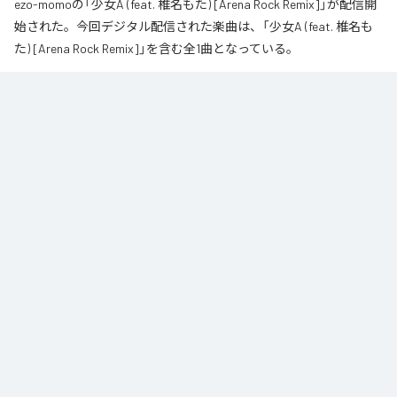
ezo-momoの「少女A (feat. 椎名もた) [Arena Rock Remix]」が配信開
始された。今回デジタル配信された楽曲は、「少女A (feat. 椎名も
た) [Arena Rock Remix]」を含む全1曲となっている。
椎名もた「少女A」を、壮大なアリーナロックへ再構築した 「Arena Rock 
Remix」。

繊細で静かな歌い出しから、幾重にも重なるギター、力強いベースとライブ
ドラム、感情的なキーボードが一気に広がる爆発的なサビへ。

心音や一瞬の静寂、観客の手拍子とシンガロングを交えながら、原曲に宿る
孤独と心の揺れを、大観衆と分かち合う希望のエネルギーへと昇華しまし
た。

夜空まで届くような歌声と、切なさの先にある解放を描いた、ezo-momoに
よるシネマティックなロックリミックスです。
なお「
少女A (feat. 椎名もた) [Arena Rock Remix]
」は、
Apple Music
、
Spotify
、
LINE MUSIC
、
YouTube Music
、
Amazon Music Unlimited
など
の音楽配信サービスで聴くことができる。