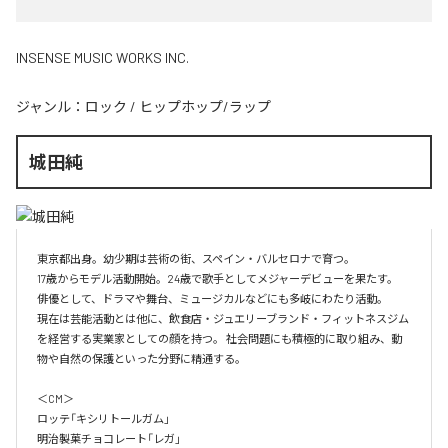
INSENSE MUSIC WORKS INC.
ジャンル：
ロック
/
ヒップホップ/ラップ
城田純
東京都出身。幼少期は芸術の街、スペイン・バルセロナで育つ。

17歳からモデル活動開始。24歳で歌手としてメジャーデビューを果たす。

俳優として、ドラマや舞台、ミュージカルなどにも多岐にわたり活動。 

現在は芸能活動とは他に、飲食店・ジュエリーブランド・フィットネスジム
を経営する実業家としての顔を持つ。 社会問題にも積極的に取り組み、動
物や自然の保護といった分野に精通する。

＜CM＞

ロッテ「キシリトールガム」

明治製菓チョコレート「レガ」
