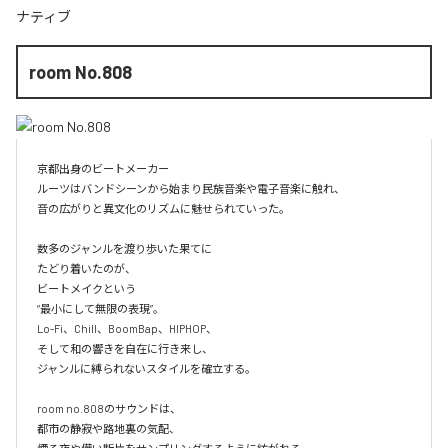
ナティブ
room No.808
京都出身のビートメーカー

ルーツはバンドシーンから始まり民族音楽や電子音楽に触れ、

音の広がりと異文化のリズムに魅せられていった。

数多のジャンルを渡り歩いた果てに

たどり着いたのが、

ビートメイクという

“最小にして無限の表現”。

Lo-Fi、Chill、BoomBap、HIPHOP、

そして和の響きを自在に行き来し、

ジャンルに縛られないスタイルを確立する。

room no.808のサウンドは、

都市の静寂や路地裏の気配、
