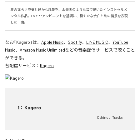
夏の揺らぐ空気と静かな風景を、水墨画のような音で描いたインストゥルメ
ンタル作品。Lo-fiやアンビエントを基調に、穏やかな余白と和の情景を表現
した一曲。
なお「
Kagero
」は、
Apple Music
、
Spotify
、
LINE MUSIC
、
YouTube
Music
、
Amazon Music Unlimited
などの音楽配信サービスで聴くこと
ができる。
各配信サービス：
Kagero
1
：
Kagero
Oshinobi Tracks