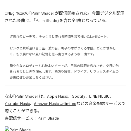
ONEg Muzikの「Palm Shade」が配信開始された。今回デジタル配信
された楽曲は、「Palm Shade」を含む全1曲となっている。
夕暮れのビーチで、ゆっくりと流れる時間を音で描いたLo-fiビート。

ピンクと紫が溶け合う空、波の音、椰子の木がつくる木陰。どこか懐かし
く、もう戻れない夏の記憶を思い出させるような一曲です。

穏やかなメロディーと心地よいビートが、日常の喧騒を忘れさせ、夕日に包
まれるひとときを演出します。勉強や読書、ドライブ、リラックスタイムの
お供にぜひお楽しみください。
なお「
Palm Shade
」は、
Apple Music
、
Spotify
、
LINE MUSIC
、
YouTube Music
、
Amazon Music Unlimited
などの音楽配信サービスで
聴くことができる。
各配信サービス：
Palm Shade