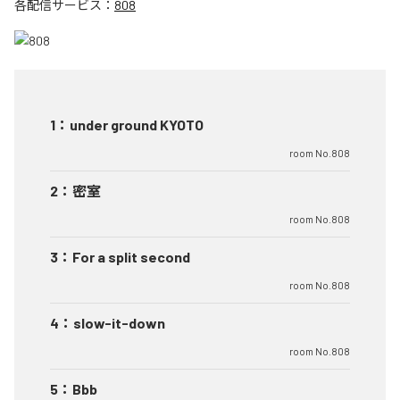
各配信サービス：
808
1
：
under ground KYOTO
room No.808
2
：
密室
room No.808
3
：
For a split second
room No.808
4
：
slow-it-down
room No.808
5
：
Bbb