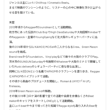
ジャンルは主にLo-fi / Chillhop / Cinematic Beats。

まるで映画のワンシーンのように、リスナーの心の中に映像を浮かび上がら
せる音を届けている。

来歴

2013年頃からReggaeのSoundmanとして活動開始。

枚方市にあった伝説のClub BopでHigh ClassSaturdayや大和田駅Rimsbarで
のRaggasick・主催のYoungGyangなど北大阪のレギュラーパーティに出
演。

後の2016年頃からDJ KAIHOとMC/Selの二人からなるCrew、Green Mason 
soundを結成。

Brand newからFoundation、Vinyl playなどで数々の大阪のクラブでPlay。

茨木市のGUNGUN Saturdayや布施駅のWhateverや大阪のミナミで開催して
いたMusic deliveryのレギュラーパーティに夜な夜な出演し、

同時にDJ KI$$ONという名義でHIPHOPのクラブシーンを渡り歩き、Reggae
とHIPHOPのハイブリッドで活動。

その頃から楽曲のプロデュースを開始し、Moman & UHYEY「 Hi UP」
Rrelease。

2018年Green Mason soundの解散。

その後2019年コロナ渦の影響で全ての活動や自粛を余儀なくされBeat 
makerのキャリアをスタートしONEgとして活動開始。

主にLo-fi beatや今まで培ってきた知識でRagga styleも取り入れたBeatを