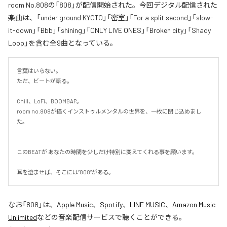
room No.808の「808」が配信開始された。今回デジタル配信された
楽曲は、「under ground KYOTO」「密室」「For a split second」「slow-
it-down」「Bbb」「shining」「ONLY LIVE ONES」「Broken city」「Shady
Loop」を含む全9曲となっている。
言葉はいらない。

ただ、ビートが語る。

Chill、LoFi、BOOMBAP。

room no.808が描くインストゥルメンタルの世界を、一枚に閉じ込めまし
た。

このBEATが あなたの時間を少しだけ特別に変えてくれる事を願います。

耳を澄ませば、そこには”808”がある。
なお「
808
」は、
Apple Music
、
Spotify
、
LINE MUSIC
、
Amazon Music
Unlimited
などの音楽配信サービスで聴くことができる。