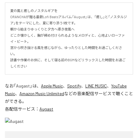
夏の風と癒しのノスタルギアを

ORANCHAが贈る最新Lofi Beatsアルバム『August』は、「癒し」と「ノスタルジ
ア」をテーマにした、夏に寄り添う1枚です。

朝から始まりゆっくりと夕方へ導き夜風へ

どこか懐かしく、胸が締め付けられるようなメロディと、心地よいローファ
イ・ビート。

窓から吹き抜ける風を感じながら、ゆったりとした時間をお過ごしくださ
い。

読書や作業のお供に、そして寝る前のBGMなどリラックスした時間をお過ご
しください
なお「
Augast
」は、
Apple Music
、
Spotify
、
LINE MUSIC
、
YouTube
Music
、
Amazon Music Unlimited
などの音楽配信サービスで聴くこと
ができる。
各配信サービス：
Augast