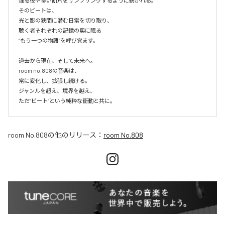
煙る夜や儚い断片をサンプリングするように紡がれる。

そのビートは、

光と影の狭間に潜む日常を切り取り、

聴く者それぞれの記憶の奥に眠る

“もう一つの物語”を呼び覚ます。

過去から現在、そして未来へ。

room no.808の音楽は、

常に変化し、拡張し続ける。

ジャンルを超え、境界を越え、

room No.808
の他のリリース：
room No.808