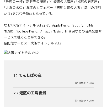
「最後の一杯」「新世界の記憶」「中崎町の古着屋」「福島の居酒屋」
「北浜の水辺」「堀江のカフェバー」「夜明け前の大阪」「淀川の月明
かり」を含む全10曲となっている。
なお「
大阪ナイトチル Vol.2
」は、
Apple Music
、
Spotify
、
LINE
MUSIC
、
YouTube Music
、
Amazon Music Unlimited
などの音楽配信サ
ービスで聴くことができる。
各配信サービス：
大阪ナイトチル Vol.2
1
：
てんしばの夜
Shinteck Music
2
：
港区の工場夜景
Shinteck Music