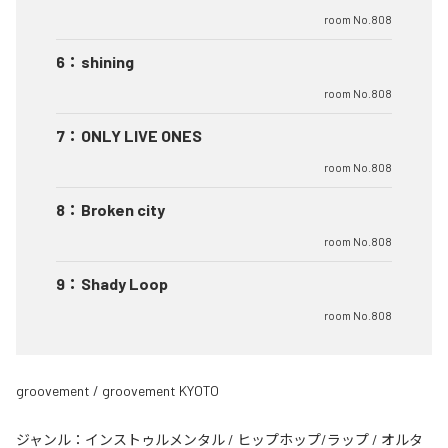
room No.808
6
：
shining
room No.808
7
：
ONLY LIVE ONES
room No.808
8
：
Broken city
room No.808
9
：
Shady Loop
room No.808
groovement / groovement KYOTO
ジャンル：
インストゥルメンタル
/
ヒップホップ/ラップ
/
オルタ