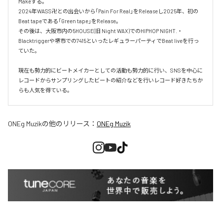
Makeする。

2024年WASS卍との出会いから「Pain For Real」をReleaseし2025年、初の
Beat tapeである「Green tape」をRelease。

その後は、大阪市内の5HOUSE(旧 Night WAX)でのHIPHOP NIGHT.・
Blacktriggerや堺市での7415といったレギュラーパーティでBeat liveを行っ
ていた。

現在も勢力的にビートメイカーとしての活動も勢力的に行い、SNSを中心に
レコードからサンプリングしたビートの紹介などを行いレコード好きたちか
らも人気を得ている。
ONEg Muzik
の他のリリース：
ONEg Muzik