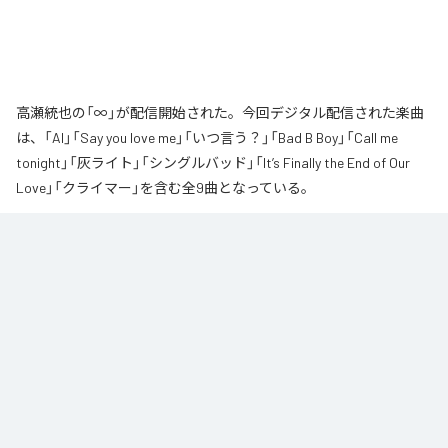
高瀬統也の「∞」が配信開始された。今回デジタル配信された楽曲
は、「AI」「Say you love me」「いつ言う？」「Bad B Boy」「Call me
tonight」「灰ライト」「シングルバッド」「It’s Finally the End of Our
Love」「クライマー」を含む全9曲となっている。
なお「
∞
」は、
Apple Music
、
Spotify
、
LINE MUSIC
、
YouTube Music
、
Amazon Music Unlimited
などの音楽配信サービスで聴くことができ
る。
各配信サービス：
∞
1
：
AI