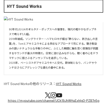
HYT Sound Works
90年代US/UKのオルタナ・ポップスへの憧憬を、現代の軽やかなポップネ
スで鳴らす3人組。

2019年結成。ソングライター・ハマヒロキが綴る「飾らない、剥き出しの言
葉」を、Tomとアサミユウキによる多彩なアプローチで形にする。聴き馴染
みの良いナチュラルな手触りの中に、ふとした瞬間に胸を突く叙情性が同居
するサウンドが最大の特徴だ。日常に溶け込みながらも、聴く者の心をドラ
マチックに揺さぶるアンサンブルを追求している。

2025年、ベーシストがアサミユウキへと交代。新体制となり、バンドサウ
ンドはさらにアグレッシブな進化の最中にある。
HYT Sound Works
の他のリリース：
HYT Sound Works
https://m.youtube.com/channel/UCk19JhWHuExhlgO-PZB7n5g