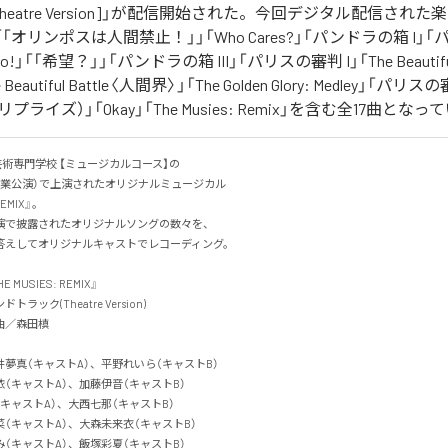
k) [Theatre Version]」が配信開始された。今回デジタル配信され
ou」「「オリンポスは人間禁止！」」「Who Cares?」「パンドラの箱 I
N, Go!」「「希望？」」「パンドラの箱 III」「パリスの審判 I」「The Beautifu
eautiful Battle〈人間界〉」「The Golden Glory: Medley」「パリス
s?（リプライズ）」「Okay」「The Musies: Remix」を含む全17曲とな
芸術専門学校 【ミュージカルコース】の

業公演）で上演されたオリジナルミュージカル

EMIX』。

で披露されたオリジナルソングの数々を、

えしてオリジナルキャストでレコーディング。

USIES: REMIX』

ック(Theatre Version)

／森田槙

夢真（キャストA）、平野れいら（キャストB）

（キャストA）、加藤伊音（キャストB）

ャストA）、大西七那（キャストB）

（キャストA）、大森未来衣（キャストB）

（キャストA）、飯塚彩夏（キャストB）
