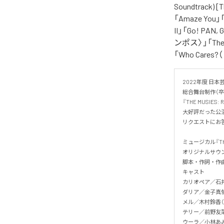
Soundtrac
「Amaze Y
II」「Go! PA
ンポス〉」「The B
「Who Care
2022年度 日本
総合舞台制作（卒
『THE MUSIES: R
大好評だった公演
リクエストにお答
ミュージカル『THE M
オリジナルサウンドトラ
脚本・作詞・作曲
キャスト

カリオペア／石井
ダリア／金子真依
メル／木村鈴香（キ
テリー／前野友菜
ウーラ／小林あみ