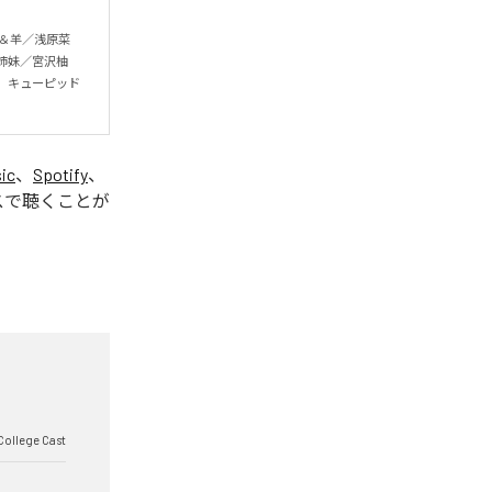
＆羊／浅原菜
姉妹／宮沢柚
、キューピッド
ic
、
Spotify
、
スで聴くことが
College Cast