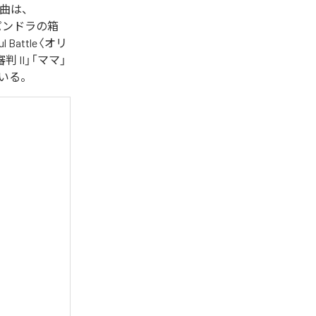
た楽曲は、
」「パンドラの箱
l Battle〈オリ
の審判 II」「ママ」
っている。