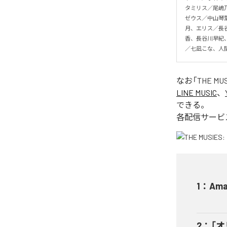
タミリス／尾嶋乃
ゼウス／中山琴
月、エリス／長
香、長谷川早紀
／七凪こな、人
なお「
THE MUSI
LINE MUSIC
、
できる。
各配信サービ
1
：
Ama
2
：
「