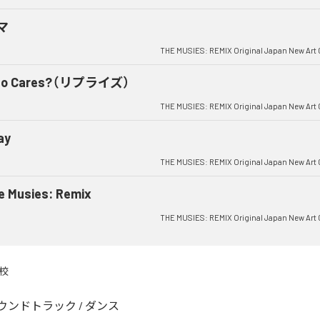
マ
THE MUSIES: REMIX Original Japan New Art 
o Cares?（リプライズ）
THE MUSIES: REMIX Original Japan New Art 
ay
THE MUSIES: REMIX Original Japan New Art 
e Musies: Remix
THE MUSIES: REMIX Original Japan New Art 
校
ウンドトラック
/
ダンス