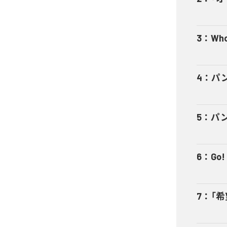
3
：
Who
4
：
パン
5
：
パン
6
：
Go!
7
：
「希