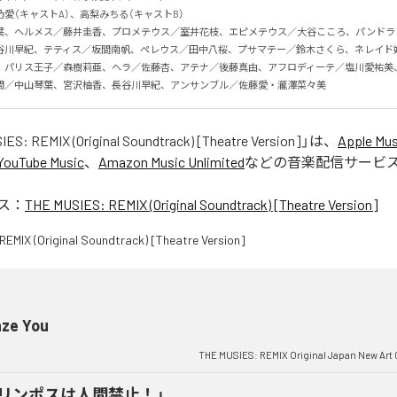
愛（キャストA）、高梨みちる（キャストB）

葉、ヘルメス／藤井圭香、プロメテウス／室井花枝、エピメテウス／大谷こころ、パンドラ
谷川早紀、テティス／坂間南帆、ペレウス／田中八桜、プサマテー／鈴木さくら、ネレイド
、パリス王子／森樹莉亜、ヘラ／佐藤杏、アテナ／後藤真由、アフロディーテ／塩川愛祐美
間／中山琴葉、宮沢柚香、長谷川早紀、アンサンブル／佐藤愛・瀧澤菜々美
ES: REMIX (Original Soundtrack) [Theatre Version]
」は、
Apple Mus
YouTube Music
、
Amazon Music Unlimited
などの音楽配信サービ
ス：
THE MUSIES: REMIX (Original Soundtrack) [Theatre Version]
ze You
THE MUSIES: REMIX Original Japan New Art 
オリンポスは人間禁止！」