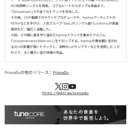
の2枚同時シングルを発表。 コアなビートからポップな楽曲まで、
「Delicatessen」での全てのトラックを担当した。

その後、CMや動画でのサウンドプロデュースや、HipHopアーティストの
REMIXなどを手がけ、 人気グループ「AAA」のシングル曲「Sunshine」の楽曲
提供など、幅広く活躍した。

今回、その間に長年作り溜めたHipHopトラックを集めたアルバム
「Unsophisticated Beats vol,1」をドロップする。HipHopの黄金期と言われ
る90’sの影響が強いトラックと、当時のLofiサンプラーなどを使用した こだ
わりで、太く暖かい音が特徴の作品。
PrinceDo
の他のリリース：
PrinceDo
https://linktr.ee/princedo