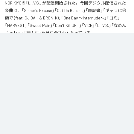
NORIKIYOの「L.I.V.S.」が配信開始された。今回デジタル配信された
楽曲は、「Sinner's Excuse」「Cut Da Bullshit」「履歴書」「ギャラは倍
額で (feat. OJIBAH & BRON-K)」「One Day ～Interrlude～」「ゴミ」
「HARVEST」「Sweet Pain」「Don't Kill UR...」「VICE」「L.I.V.S.」「なめん
じゃねぇ」「続人生」を含む全13曲となっている。
自身が難病に罹患し、自分のこれまでの人生と未来を改めて考え直したタイ
ミングに「Life Is Very Short」をテーマに制作されたアルバム。タイトルの
「L.I.V.S.」はLife Is Very Shortの頭文字を取ったものである。今作は本来、
NORIKIYOが収監中にリリースされる予定だった作品であり、予定より早く出
所が叶った為、お蔵入りになりそうだったが聴きたいと言うファンの声に応
える形でリリースが決定したキャリア12枚目のアルバムとなってる。
なお「
L.I.V.S.
」は、
Apple Music
、
Spotify
、
LINE MUSIC
、
YouTube
Music
、
Amazon Music Unlimited
などの音楽配信サービスで聴くこと
ができる。
各配信サービス：
L.I.V.S.