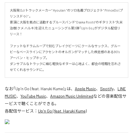
大阪発 DJ/トラックメーカー” Hyoutan ”のソロ名義プロジェクト” PrinceDo (プ
リンスドゥ) ” 。

客演に大阪を拠点に活動するブルースバンド”Osaka Roots”のギタリスト”久米 
治樹(クメ ハルキ)を迎えたニューシングル第3弾「Up'n Go」がデジタル配信リ
リース！

ファットなドラムループで刻むブレイクビーツにクールなサックス、グルー
ビーなベースラインにアクセントのオルガンがマッチした疾走感のある90's 
アーバン・ヒップホップ。

ダンサブルなトラックに絡む軽快なギターは心地よく、都会の喧騒を忘れさ
せてくれるサウンドに。
なお「
Up'n Go (feat. Haruki Kume)
」は、
Apple Music
、
Spotify
、
LINE
MUSIC
、
YouTube Music
、
Amazon Music Unlimited
などの音楽配信サ
ービスで聴くことができる。
各配信サービス：
Up'n Go (feat. Haruki Kume)