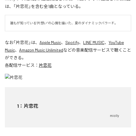
は、「片恋花」を含む全1曲となっている。
誰もが知っている"片想い”の心情を描いた、夏のダイナミックバラード。
なお「
片恋花
」は、
Apple Music
、
Spotify
、
LINE MUSIC
、
YouTube
Music
、
Amazon Music Unlimited
などの音楽配信サービスで聴くこと
ができる。
各配信サービス：
片恋花
1
：
片恋花
miolly