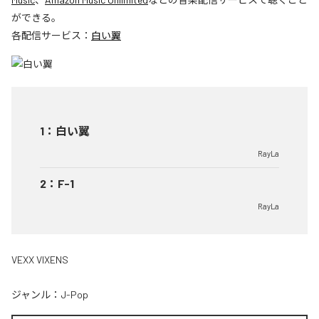
ができる。
各配信サービス：
白い翼
1
：
白い翼
RayLa
2
：
F-1
RayLa
VEXX VIXENS
ジャンル：
J-Pop