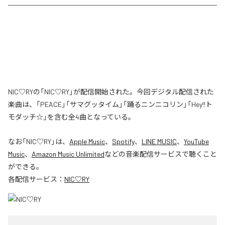
NIC♡RYの「NIC♡RY」が配信開始された。今回デジタル配信された
楽曲は、「PEACE」「サマグッタイム」「踊るニンニコリン」「Hey!!ト
モダッチ☆」を含む全4曲となっている。
なお「
NIC♡RY
」は、
Apple Music
、
Spotify
、
LINE MUSIC
、
YouTube
Music
、
Amazon Music Unlimited
などの音楽配信サービスで聴くこと
ができる。
各配信サービス：
NIC♡RY