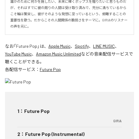
誰かのために何かを施したい、未来に輝くポップスを贈りたいと思うものだ
が、それはすでに彼の周りの人間は受け取り済みで、充分に満ちているから
こそ輪は繁栄し、彼がそのような発想に至っているという、俯瞰することの
重要性を歌う。だからこその人間関係の脆弱さをテーマに。GIRIAのリスナー
の声を元に。
なお「
Future Pop
」は、
Apple Music
、
Spotify
、
LINE MUSIC
、
YouTube Music
、
Amazon Music Unlimited
などの音楽配信サービスで
聴くことができる。
各配信サービス：
Future Pop
1
：
Future Pop
GIRIA
2
：
Future Pop (Instrumental)