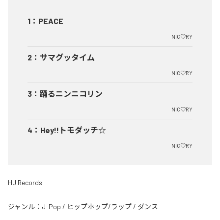
1
：
PEACE
NIC♡RY
2
：
サマグッタイム
NIC♡RY
3
：
踊るニンニコリン
NIC♡RY
4
：
Hey!!トモダッチ☆
NIC♡RY
HJ Records
ジャンル：
J-Pop
/
ヒップホップ/ラップ
/
ダンス