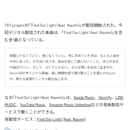
TKY projectの「Find Our Light (feat. Naomi)」が配信開始された。今
回デジタル配信された楽曲は、「Find Our Light (feat. Naomi)」を含
む全1曲となっている。
完璧じゃなくていい。 強くなくていい。 外に求めていた光は、もともと自分
の中にあった。 その光に気づき、自分を信じて進んでいくこと。 ありのまま
の自分でいい。 そして、ひとりじゃない。 そんな想いを込めて生まれた、
Naomi初のオリジナル楽曲。 長い時間を経て再び歌うことを選んだNaomi
の、新たな表現がここから動き出します。
なお「
Find Our Light (feat. Naomi)
」は、
Apple Music
、
Spotify
、
LINE
MUSIC
、
YouTube Music
、
Amazon Music Unlimited
などの音楽配信サ
ービスで聴くことができる。
各配信サービス：
Find Our Light (feat. Naomi)