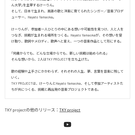
ん大学」を主宰するけーりん。

そして、日本で生まれ、英語の歌と洋楽に育てられたシンガー／音楽プロデ
ューサー、Hayato Yamaoka。

けーりんが、参加者一人ひとりの中にある想いや可能性を見つけ、人と人を
つなぎ、挑戦が生まれる場所をつくる。Hayato Yamaokaが、その想いを受
け取り、歌詞やメロディ、歌声へと変え、一つの音楽作品として形にする。

「何歳からでも、どんな立場からでも、新しい挑戦は始められる」

そんな想いから、2人はTKY PROJECTを立ち上げた。

歌の経験や上手さにかかわらず、それぞれの人生、夢、言葉を音楽に残して
いく。

TKY PROJECTは、けーりんとHayato Yamaoka、そして参加アーティストた
ちが共につくる、挑戦と再出発の音楽プロジェクトである。
TKY project
の他のリリース：
TKY project