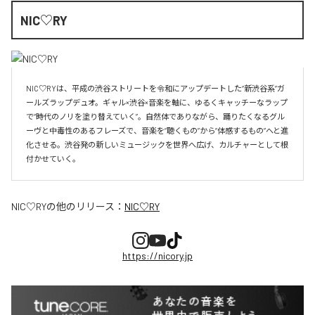
NIC♡RY
NIC♡RYは、平成の渋谷ストリートを令和にアップデートした“新渋谷系”ガ
ールズラップデュオ。ギャル×渋谷×音楽を軸に、ゆるくキャッチーなラップ
で“時代のノリを塗り替えていく”。自然体でありながら、踊りたくなるグル
ーヴと中毒性のあるフレーズで、音楽を“聴くもの”から“体感するもの”へと進
化させる。渋谷発の新しいミュージックを世界へ広げ、カルチャーとして根
付かせていく。
NIC♡RY
の他のリリース：
NIC♡RY
https://nicory.jp