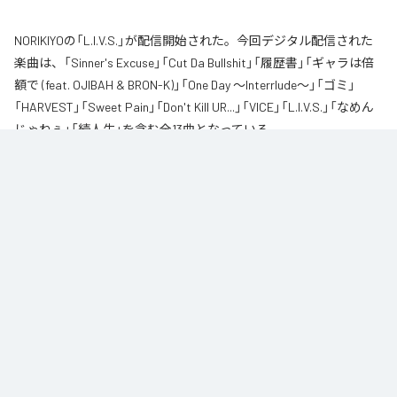
NORIKIYOの「L.I.V.S.」が配信開始された。今回デジタル配信された
楽曲は、「Sinner's Excuse」「Cut Da Bullshit」「履歴書」「ギャラは倍
額で (feat. OJIBAH & BRON-K)」「One Day ～Interrlude～」「ゴミ」
「HARVEST」「Sweet Pain」「Don't Kill UR...」「VICE」「L.I.V.S.」「なめん
じゃねぇ」「続人生」を含む全13曲となっている。
自身が難病に罹患し、自分のこれまでの人生と未来を改めて考え直したタイ
ミングに「Life Is Very Short」をテーマに制作されたアルバム。タイトルの
「L.I.V.S.」はLife Is Very Shortの頭文字を取ったものである。今作は本来、
NORIKIYOが収監中にリリースされる予定だった作品であり、予定より早く出
所が叶った為、お蔵入りになりそうだったが聴きたいと言うファンの声に応
える形でリリースが決定したキャリア12枚目のアルバムとなってる。
なお「
L.I.V.S.
」は、
Apple Music
、
Spotify
、
LINE MUSIC
、
YouTube
Music
、
Amazon Music Unlimited
などの音楽配信サービスで聴くこと
ができる。
各配信サービス：
L.I.V.S.