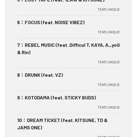
TEN'S UNIQUE
6
：
FOCUS (feat. NOISE VIBEZ)
TEN'S UNIQUE
7
：
REBEL MUSIC (feat. Difficul T, KAYA, A_yoG
& Rin)
TEN'S UNIQUE
8
：
DRUNK (feat. VZ)
TEN'S UNIQUE
9
：
KOTODAMA (feat. STICKY BUDS)
TEN'S UNIQUE
10
：
DREAM TICKET (feat. KITSUNE, TD &
JAMS ONE)