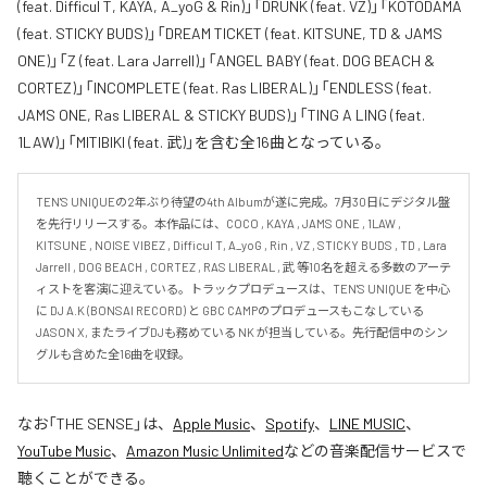
(feat. Difficul T, KAYA, A_yoG & Rin)」「DRUNK (feat. VZ)」「KOTODAMA
(feat. STICKY BUDS)」「DREAM TICKET (feat. KITSUNE, TD & JAMS
ONE)」「Z (feat. Lara Jarrell)」「ANGEL BABY (feat. DOG BEACH &
CORTEZ)」「INCOMPLETE (feat. Ras LIBERAL)」「ENDLESS (feat.
JAMS ONE, Ras LIBERAL & STICKY BUDS)」「TING A LING (feat.
1LAW)」「MITIBIKI (feat. 武)」を含む全16曲となっている。
TEN'S UNIQUEの2年ぶり待望の4th Albumが遂に完成。7月30日にデジタル盤
を先行リリースする。本作品には、COCO , KAYA , JAMS ONE , 1LAW , 
KITSUNE , NOISE VIBEZ , Difficul T, A_yoG , Rin , VZ , STICKY BUDS , TD , Lara 
Jarrell , DOG BEACH , CORTEZ , RAS LIBERAL , 武 等10名を超える多数のアーテ
ィストを客演に迎えている。トラックプロデュースは、TEN'S UNIQUE を中心
に DJ A.K (BONSAI RECORD) と GBC CAMPのプロデュースもこなしている 
JASON X, またライブDJも務めている NK が担当している。先行配信中のシン
グルも含めた全16曲を収録。
なお「
THE SENSE
」は、
Apple Music
、
Spotify
、
LINE MUSIC
、
YouTube Music
、
Amazon Music Unlimited
などの音楽配信サービスで
聴くことができる。