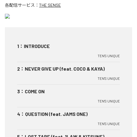
各配信サービス：
THE SENSE
1
：
INTRODUCE
TEN'S UNIQUE
2
：
NEVER GIVE UP (feat. COCO & KAYA)
TEN'S UNIQUE
3
：
COME ON
TEN'S UNIQUE
4
：
QUESTION (feat. JAMS ONE)
TEN'S UNIQUE
5
：
LOST TAPE (feat. 1LAW & KITSUNE)