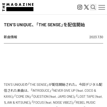
TEN'S UNIQUE、「THE SENSE」を配信開始
新曲情報
2023.7.30
TEN'S UNIQUEの「THE SENSE」が配信開始された。今回デジタル配
信された楽曲は、「INTRODUCE」「NEVER GIVE UP (feat. COCO &
KAYA)」「COME ON」「QUESTION (feat. JAMS ONE)」「LOST TAPE (feat.
1LAW & KITSUNE)」「FOCUS (feat. NOISE VIBEZ)」「REBEL MUSIC