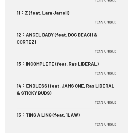
TEN'S UNIQUE
11
：
Z (feat. Lara Jarrell)
TEN'S UNIQUE
12
：
ANGEL BABY (feat. DOG BEACH &
CORTEZ)
TEN'S UNIQUE
13
：
INCOMPLETE (feat. Ras LIBERAL)
TEN'S UNIQUE
14
：
ENDLESS (feat. JAMS ONE, Ras LIBERAL
& STICKY BUDS)
TEN'S UNIQUE
15
：
TING A LING (feat. 1LAW)
TEN'S UNIQUE