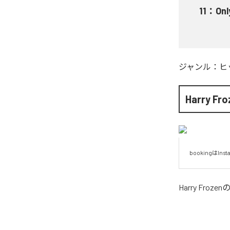
11
：
Onl
ジャンル：
ヒ
Harry Fro
bookingはI
Harry Frozen