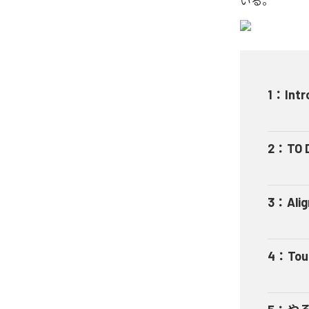
いる。
1
：
Intr
2
：
TO 
3
：
Ali
4
：
Tou