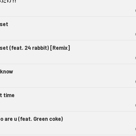
だけ!!
set
set (feat. 24 rabbit) [Remix]
 know
t time
 are u (feat. Green coke)