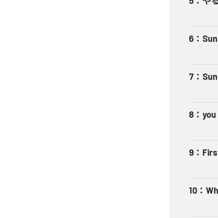
5
：
やる
6
：
Sun
7
：
Sun
8
：
you
9
：
Firs
10
：
Who