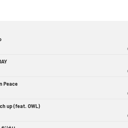
o
DAY
gn Peace
ch up (feat. OWL)