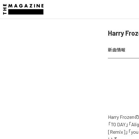
Harry F
新曲情報
Harry Fro
「TO DAY」「Alig
[Remix]」「you