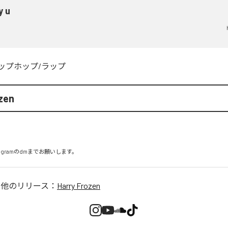
y u
ップホップ/ラップ
zen
nstagramのdmまでお願いします。
の他のリリース：
Harry Frozen