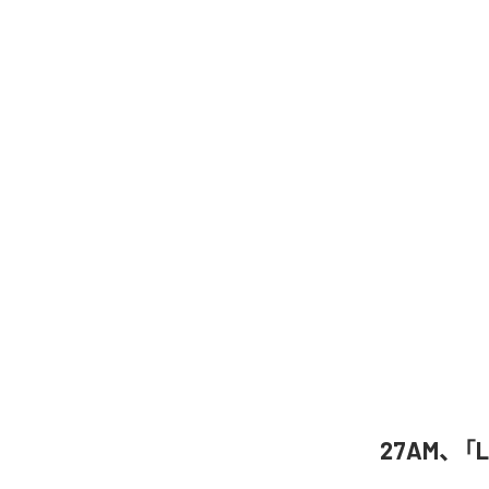
27AM、「