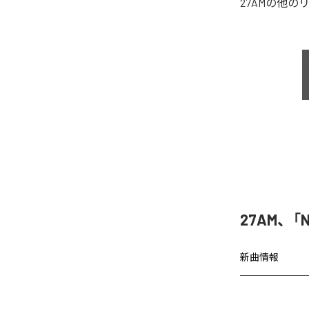
27AM
の他の
27AM、「N
新曲情報