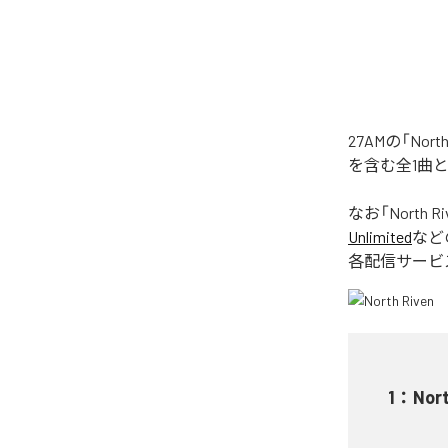
27AMの「No
を含む全1曲
なお「
North Ri
Unlimited
など
各配信サービ
1
：
Nort