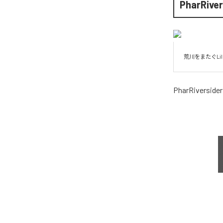
PharRiver
荒川をまたぐLil Ke
PharRiversider