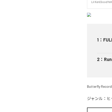
Lil Ken(GoodYe
1
：
FUL
2
：
Run
Butterfly Record
ジャンル：
ヒ