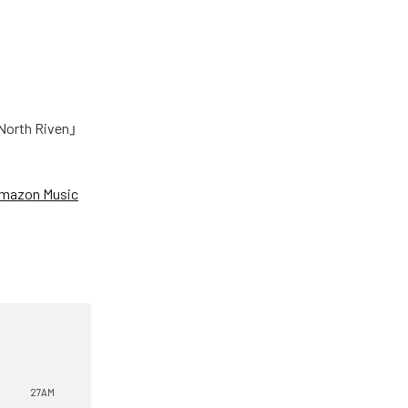
h Riven」
mazon Music
27AM