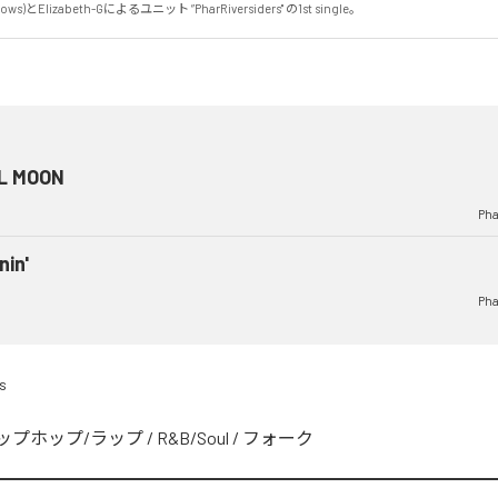
llows)とElizabeth-Gによるユニット ”PharRiversiders" の1st single。
L MOON
Pha
nin'
Pha
s
ップホップ/ラップ
/
R&B/Soul
/
フォーク