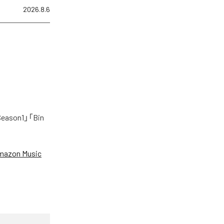
2026.8.6
on1」「Bin
mazon Music