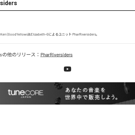
siders
n (GoodYellows)&Elizabeth-Gによるユニット PharRiversiders。
s
の他のリリース：
PharRiversiders