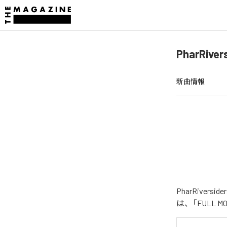
PharRive
新曲情報
PharRiver
は、「FULL 