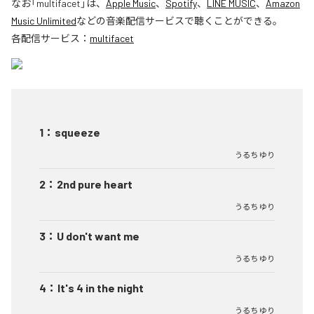
なお「
multifacet
」は、
Apple Music
、
Spotify
、
LINE MUSIC
、
Amazon
Music Unlimited
などの音楽配信サービスで聴くことができる。
各配信サービス：
multifacet
1
：
squeeze
うるち ゆり
2
：
2nd pure heart
うるち ゆり
3
：
U don't want me
うるち ゆり
4
：
It's 4 in the night
うるち ゆり