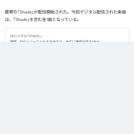
猿臂の「Shade」が配信開始された。今回デジタル配信された楽曲
は、「Shade」を含む全1曲となっている。
1stシングル『Shade』。

猿臂、初のリリースとなる当作品は、余白に情感が宿る1曲だ。

繊細な美しさを纏ったハイトーンボイスと、静かに紡がれるピアノを軸に、
少しずつ重なり合っていく音にドラマを感じるこの楽曲。しみじみとした切
なさを感じさせるメロディと儚くも優雅な詩は、より深くその世界を押し広
げていく。なだらかな緩急はストーリー性を醸し出し、リスナーの心をぐっ
と引き込む。

足し算よりも引き算によって演出される世界観にじっくりと浸りたくなる1曲
だ。
なお「
Shade
」は、
Apple Music
、
Spotify
、
LINE MUSIC
、
YouTube
Music
、
Amazon Music Unlimited
などの音楽配信サービスで聴くこと
ができる。
各配信サービス：
Shade