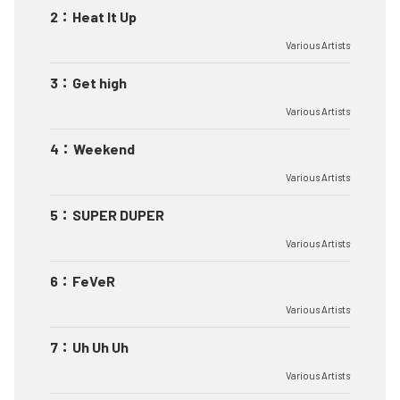
2
：
Heat It Up
Various Artists
3
：
Get high
Various Artists
4
：
Weekend
Various Artists
5
：
SUPER DUPER
Various Artists
6
：
FeVeR
Various Artists
7
：
Uh Uh Uh
Various Artists