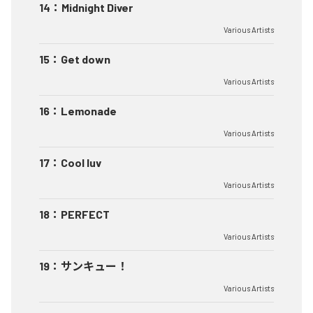
14
：
Midnight Diver
Various Artists
15
：
Get down
Various Artists
16
：
Lemonade
Various Artists
17
：
Cool luv
Various Artists
18
：
PERFECT
Various Artists
19
：
サンキュー！
Various Artists