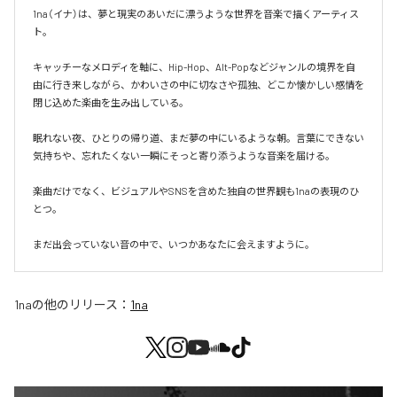
1na（イナ）は、夢と現実のあいだに漂うような世界を音楽で描くアーティス
ト。

キャッチーなメロディを軸に、Hip-Hop、Alt-Popなどジャンルの境界を自
由に行き来しながら、かわいさの中に切なさや孤独、どこか懐かしい感情を
閉じ込めた楽曲を生み出している。

眠れない夜、ひとりの帰り道、まだ夢の中にいるような朝。言葉にできない
気持ちや、忘れたくない一瞬にそっと寄り添うような音楽を届ける。

楽曲だけでなく、ビジュアルやSNSを含めた独自の世界観も1naの表現のひ
とつ。

まだ出会っていない音の中で、いつかあなたに会えますように。
1na
の他のリリース：
1na