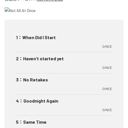
1
：
When Did I Start
O/NCE
2
：
Haven’t started yet
O/NCE
3
：
No Retakes
O/NCE
4
：
Goodnight Again
O/NCE
5
：
Same Time