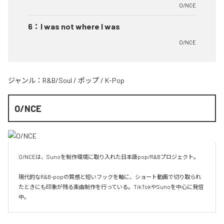
O/NCE
6
：
I was not where I was
O/NCE
ジャンル：
R&B/Soul
/
ポップ
/
K-Pop
O/NCE
O/NCEは、Sunoを制作環境に取り入れた日本語pop/R&Bプロジェクト。

現代的なR&B-popの質感と短いフックを軸に、ショート動画で切り取られ
たときにも印象が残る楽曲制作を行っている。TikTokやSunoを中心に発信