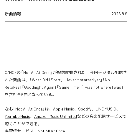
新曲情報
2026.8.9
O/NCEの「Not All At Once」が配信開始された。今回デジタル配信さ
れた楽曲は、「When Did I Start」「Haven’t started yet」「No
Retakes」「Goodnight Again」「Same Time」「I was not where I was」
を含む全6曲となっている。
なお「
Not All At Once
」は、
Apple Music
、
Spotify
、
LINE MUSIC
、
YouTube Music
、
Amazon Music Unlimited
などの音楽配信サービスで
聴くことができる。
各配信サービス：
Not All At Once