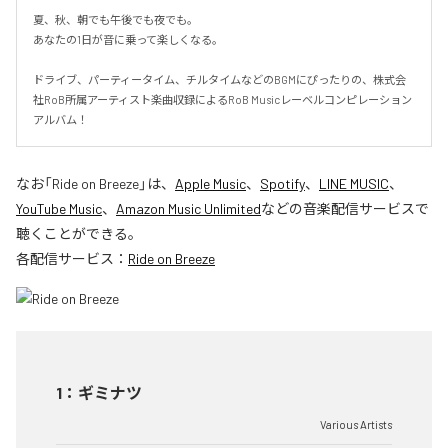
夏、秋、朝でも午後でも夜でも。

あなたの1日が音に乗って楽しくなる。

ドライブ、パーティータイム、チルタイムなどのBGMにぴったりの、株式会
社RoB所属アーティスト楽曲収録によるRoB Musicレーベルコンピレーション
アルバム！
なお「
Ride on Breeze
」は、
Apple Music
、
Spotify
、
LINE MUSIC
、
YouTube Music
、
Amazon Music Unlimited
などの音楽配信サービスで
聴くことができる。
各配信サービス：
Ride on Breeze
1
：
ギミナツ
Various Artists