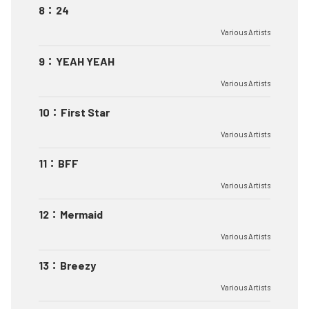
8
：
24
Various Artists
9
：
YEAH YEAH
Various Artists
10
：
First Star
Various Artists
11
：
BFF
Various Artists
12
：
Mermaid
Various Artists
13
：
Breezy
Various Artists