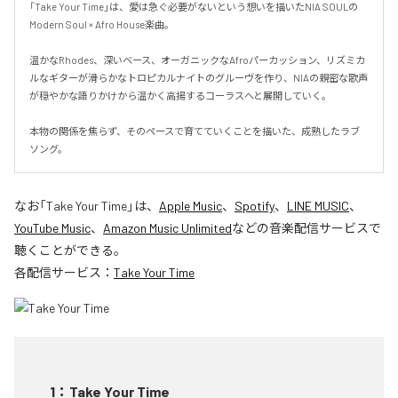
「Take Your Time」は、愛は急ぐ必要がないという想いを描いたNIA SOULの
Modern Soul × Afro House楽曲。

温かなRhodes、深いベース、オーガニックなAfroパーカッション、リズミカ
ルなギターが滑らかなトロピカルナイトのグルーヴを作り、NIAの親密な歌声
が穏やかな語りかけから温かく高揚するコーラスへと展開していく。

本物の関係を焦らず、そのペースで育てていくことを描いた、成熟したラブ
ソング。
なお「
Take Your Time
」は、
Apple Music
、
Spotify
、
LINE MUSIC
、
YouTube Music
、
Amazon Music Unlimited
などの音楽配信サービスで
聴くことができる。
各配信サービス：
Take Your Time
1
：
Take Your Time