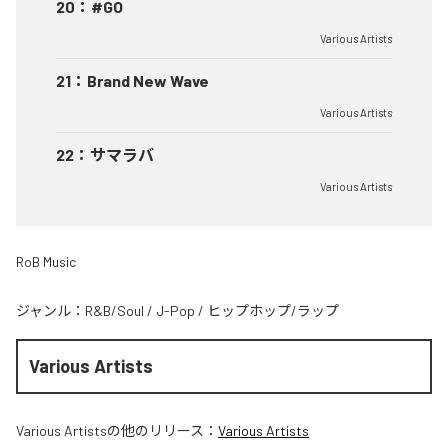
20
：
#GO
Various Artists
21
：
Brand New Wave
Various Artists
22
：
サマラバ
Various Artists
RoB Music
ジャンル：
R&B/Soul
/
J-Pop
/
ヒップホップ/ラップ
Various Artists
Various Artists
の他のリリース：
Various Artists