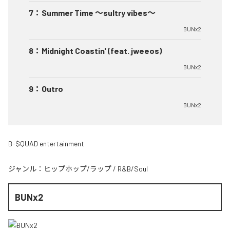
7
：
Summer Time 〜sultry vibes〜
BUNx2
8
：
Midnight Coastin' (feat. jweeos)
BUNx2
9
：
Outro
BUNx2
B-$QUAD entertainment
ジャンル：
ヒップホップ/ラップ
/
R&B/Soul
BUNx2