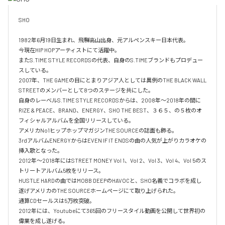
SHO 

1982年6月19日生まれ、飛騨高山出身、元アルペンスキー日本代表。

今現在HIP HOPアーティストにて活躍中。

またS.TIME STYLE RECORDSの代表、自身のS.TIMEブランドもプロデュー
スしている。

2007年、THE GAMEの目にとまりアジア人としては異例のTHE BLACK WALL 
STREETのメンバーとして8つのステージを共にした。

自身のレーベルS.TIME STYLE RECORDSからは、2008年〜2018年の間に
RIZE & PEACE、BRAND、ENERGY、SHO THE BEST、３６５、の５枚のオ
フィシャルアルバムを全国リリースしている。

アメリカNo1ヒップホップマガジンTHE SOURCEの誌面も飾る。

3rdアルバムENERGYからはEVEN IF IT ENDSの曲の人気が上がりカラオケの
挿入歌となった。

2012年〜2018年にはSTREET MONEY Vol 1、Vol 2、Vol 3、Vol 4、Vol 5のス
トリートアルバム5枚をリリース。

HUSTLE HARDの曲ではMOBB DEEPのHAVOCと、SHO名義でコラボを成し
遂げアメリカのTHE SOURCEホームページにて取り上げられた。

通算CDセールスは5万枚突破。

2012年には、Youtubeにて365回のフリースタイル動画を公開して世界初の
偉業を成し遂げる。
