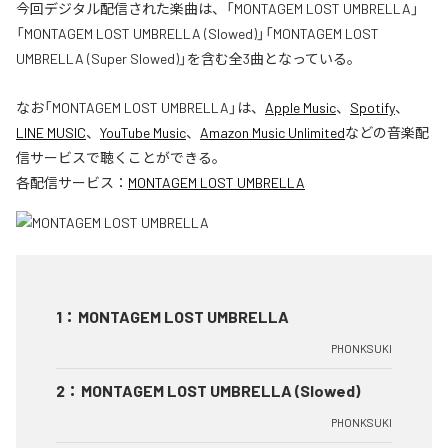
今回デジタル配信された楽曲は、「MONTAGEM LOST UMBRELLA」
「MONTAGEM LOST UMBRELLA (Slowed)」「MONTAGEM LOST
UMBRELLA (Super Slowed)」を含む全3曲となっている。
なお「
MONTAGEM LOST UMBRELLA
」は、
Apple Music
、
Spotify
、
LINE MUSIC
、
YouTube Music
、
Amazon Music Unlimited
などの音楽配
信サービスで聴くことができる。
各配信サービス：
MONTAGEM LOST UMBRELLA
1
：
MONTAGEM LOST UMBRELLA
PHONKSUKI
2
：
MONTAGEM LOST UMBRELLA (Slowed)
PHONKSUKI