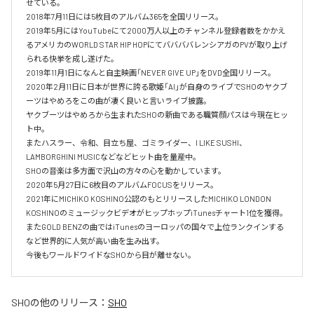
せている。

2018年7月11日には5枚目のアルバム365を全国リリース。

2019年5月にはYouTubeにて2000万人以上のチャンネル登録者数をかかえ
るアメリカのWORLD STAR HIP HOPにてババババレンシアガのPVが取り上げ
られる快挙を成し遂げた。

2019年11月1日になんと自主映画「NEVER GIVE UP」をDVD全国リリース。

2020年2月11日に日本が世界に誇る歌姫「AI」が自身のライブでSHOのヤクブ
ーツはやめろをこの曲が凄く良いと言いライブ披露。

ヤクブーツはやめろから生まれたSHOの新曲である職質顔パスは今現在ヒッ
ト中。

またハスラー、令和、目立ち屋、ゴミライダー、I LIKE SUSHI、
LAMBORGHINI MUSICなどなどヒット曲を量産中。

SHOの音楽は多方面で沢山の方々の心を動かしています。

2020年5月27日に6枚目のアルバムFOCUSをリリース。

2021年にMICHIKO KOSHINO公認のもとリリースしたMICHIKO LONDON 
KOSHINOのミュージックビデオがヒップホップiTunesチャート1位を獲得。

またGOLD BENZの曲ではiTunesのヨーロッパの国々で上位ランクインする
など世界的に人気が高い曲を生み出す。

今後もワールドワイドなSHOから目が離せない。
SHO
の他のリリース：
SHO