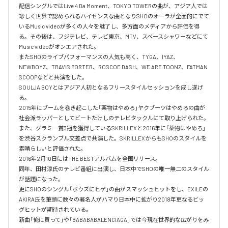
配信シングルではLive 4 Da Moment、TOKYO TOWERの曲が、アジア人では
珍しく世界で認められるハイセンスな曲となりSHOのオーラが全面的にでて
いるMusic videoが多くの人々を魅了し、多方面のメディアから評価を得
る。その後は、フジテレビ、テレビ東京、MTV、スペースシャワーなどにて
Music videoがオンエアされた。

またSHOのライブパフォーマンスの人気も高く、TYGA、IYAZ、
NEWBOYZ、TRAVIS PORTER、ROSCOE DASH、WE ARE TOONZ、FATMAN 
SCOOPなどと共演をした。

SOULJA BOYとはアジア人初となるフリースタイルセッションを成し遂げ
る。

2015年にブームを巻き起こした「薬物はやめろ」ヤクブーツはやめろの曲が
社会派ラッパーとしてビートたけしのテレビタックルにて取り上げられた。

また、グラミー賞3冠を獲得しているSKRILLEXと2016年に「薬物はやめろ」
を渋谷スクランブル交差点で共演した。SKRILLEXからもSHOのスタイルを
素晴らしいと評価された。

2016年2月10日にはTHE BESTアルバムを全国リリース。

同年、田村淳氏のテレビ番組に出演し、日本中でSHOの唯一無二のスタイル
が話題になった。

更にSHOのシングル「ボウズにヒゲ」の曲がスマッシュヒットをし、EXILEの
AKIRA氏を筆頭に数々の著名人がハマり日本中に拡がり2018年更なるビッ
グヒットが期待されている。

新曲「俺に買って」や「BABABABALENCIAGA」では今現在世界的な広がりをみ