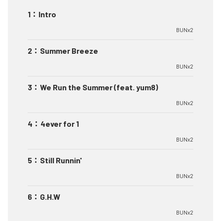
1
：
Intro
BUNx2
2
：
Summer Breeze
BUNx2
3
：
We Run the Summer (feat. yum8)
BUNx2
4
：
4ever for 1
BUNx2
5
：
Still Runnin'
BUNx2
6
：
G.H.W
BUNx2