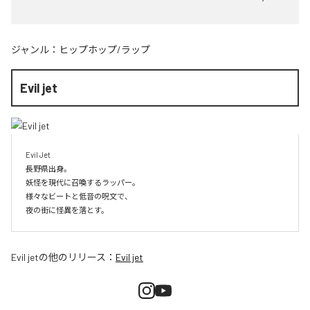
ジャンル：
ヒップホップ/ラップ
Evil jet
Evil Jet

長野県出身。

妖怪を現代に召喚するラッパー。

様々なビートと低音の呪文で、

夜の街に怪異を落とす。
Evil jet
の他のリリース：
Evil jet