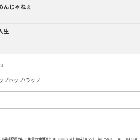
めんじゃねぇ
人生
DS
ップホップ/ラップ


川県相模原市にて地元の仲間達とSD JUNKSTAを結成 (メンバーはBron-K、TKC、DJ ISSO