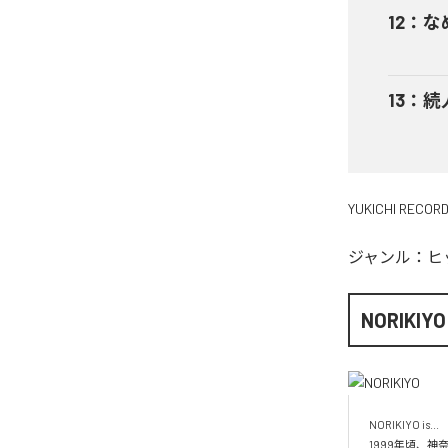
12
：
な
13
：
続
YUKICHI RECOR
ジャンル：
ヒ
NORIKIYO
NORIKIYO is...　 
1999年頃、神奈