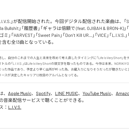
の「L.I.V.S.」が配信開始された。今回デジタル配信された楽曲は、「Sinn
 Da Bullshit」「履歴書」「ギャラは倍額で (feat. OJIBAH & BRON-K)」「
「ゴミ」「HARVEST」「Sweet Pain」「Don't Kill UR...」「VICE」「L.I
を含む全13曲となっている。
、自分のこれまでの人生と未来を改めて考え直したタイミングに「Life Is Very Short」
の「L.I.V.S.」はLife Is Very Shortの頭文字を取ったものである。今作は本来、NORIK
だった作品であり、予定より早く出所が叶った為、お蔵入りになりそうだったが聴きたいと
リースが決定したキャリア12枚目のアルバムとなってる。
」は、
Apple Music
、
Spotify
、
LINE MUSIC
、
YouTube Music
、
Amazo
の音楽配信サービスで聴くことができる。
ス：
L.I.V.S.