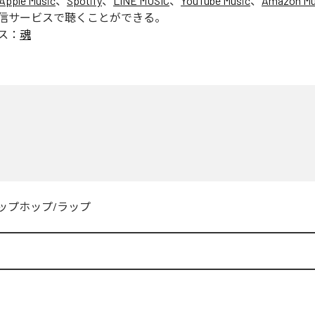
Apple Music
、
Spotify
、
LINE MUSIC
、
YouTube Music
、
Amazon Mus
信サービスで聴くことができる。
ス：
魂
ップホップ/ラップ