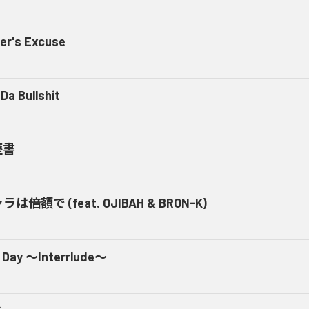
er's Excuse
Da Bullshit
歴書
ラは倍額で (feat. OJIBAH & BRON-K)
 Day ～Interrlude～