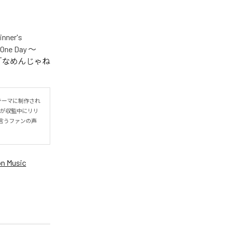
er's
One Day ～
.V.S.」「なめんじゃね
をテーマに制作され
IYOが収監中にリリ
言うファンの声
n Music