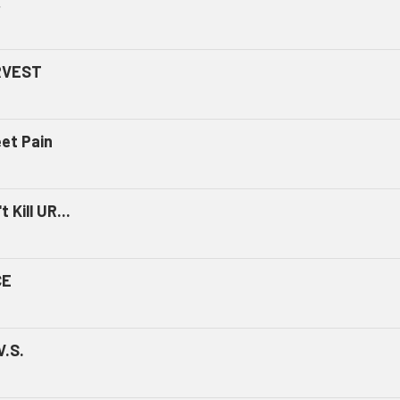
ミ
RVEST
et Pain
t Kill UR...
CE
V.S.