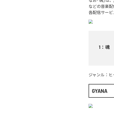
なお「
魂
」は、
などの音楽配
各配信サービ
1
：
魂
ジャンル：
ヒ
GYANA