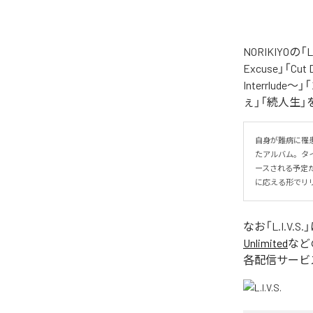
NORIKIYO
Excuse」「Cut
Interrlude～」
ぇ」「続人生」
自身が難病に罹患し
たアルバム。タイトル
ースされる予定
に応える形でリ
なお「
L.I.V.S.
Unlimited
など
各配信サービ