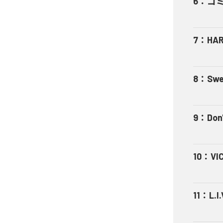
6
：
ゴ
7
：
HA
8
：
Swe
9
：
Don'
10
：
VI
11
：
L.I.