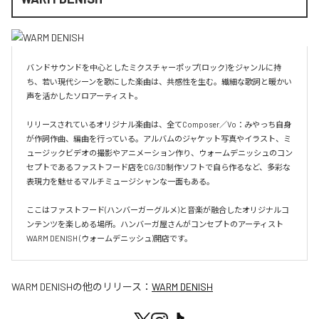
バンドサウンドを中心としたミクスチャーポップ(ロック)をジャンルに持
ち、若い現代シーンを歌にした楽曲は、共感性を生む。繊細な歌詞と暖かい
声を活かしたソロアーティスト。

リリースされているオリジナル楽曲は、全てComposer／Vo：みやっち自身
が作詞作曲、編曲を行っている。アルバムのジャケット写真やイラスト、ミ
ュージックビデオの撮影やアニメーション作り、ウォームデニッシュのコン
セプトであるファストフード店をCG/3D制作ソフトで自ら作るなど、多彩な
表現力を魅せるマルチミュージシャンな一面もある。

ここはファストフード(ハンバーガーグルメ)と音楽が融合したオリジナルコ
ンテンツを楽しめる場所。ハンバーガ屋さんがコンセプトのアーティスト
WARM DENISH (ウォームデニッシュ)開店です。
WARM DENISH
の他のリリース：
WARM DENISH