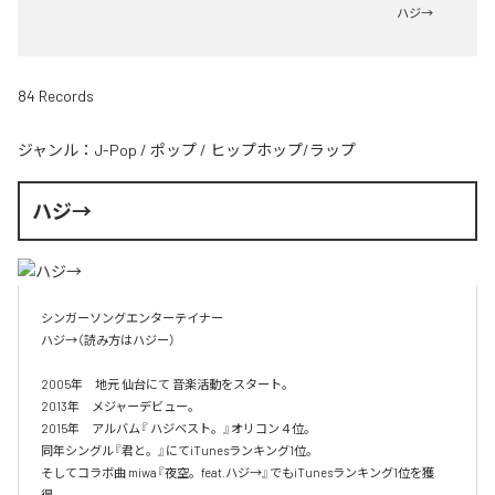
ハジ→
84 Records
ジャンル：
J-Pop
/
ポップ
/
ヒップホップ/ラップ
ハジ→
シンガーソングエンターテイナー

ハジ→（読み方はハジー）

2005年　地元 仙台にて 音楽活動をスタート。

2013年　メジャーデビュー。

2015年　アルバム『 ハジベスト。』オリコン４位。

同年シングル『君と。』にてiTunesランキング1位。

そしてコラボ曲 miwa『夜空。feat.ハジ→』でもiTunesランキング1位を獲
得。
