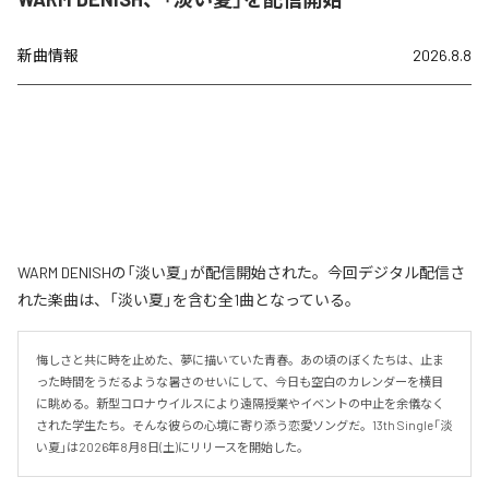
新曲情報
2026.8.8
WARM DENISHの「淡い夏」が配信開始された。今回デジタル配信さ
れた楽曲は、「淡い夏」を含む全1曲となっている。
悔しさと共に時を止めた、夢に描いていた青春。あの頃のぼくたちは、止ま
った時間をうだるような暑さのせいにして、今日も空白のカレンダーを横目
に眺める。新型コロナウイルスにより遠隔授業やイベントの中止を余儀なく
された学生たち。そんな彼らの心境に寄り添う恋愛ソングだ。13th Single「淡
い夏」は2026年8月8日(土)にリリースを開始した。