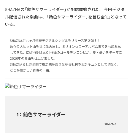
SHAZNAの「飴色サマーライダー」が配信開始された。今回デジタ
ル配信された楽曲は、「飴色サマーライダー」を含む全1曲となって
いる。
SHAZNAが六ヶ月連続デジタルシングルをリリース第２弾！！

数々の大ヒット曲を世に生み出し、ミリオンセラーアルバムまでをも産み出
してきた、IZAM作詞 & A.O.I作曲のゴールデンコンビが、夏・憂いをテーマに
2026年の夏曲を仕上げました。

SHAZNAらしさ全開で疾走感がありながらも胸の奥がキュンとして切なく、
どこか懐かしい青春の一曲。
1
：
飴色サマーライダー
SHAZNA