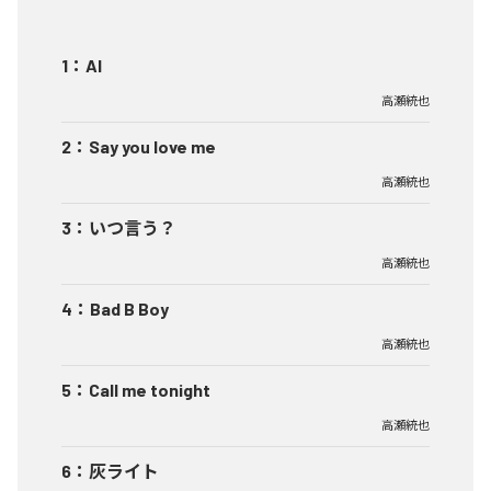
1
：
AI
高瀬統也
2
：
Say you love me
高瀬統也
3
：
いつ言う？
高瀬統也
4
：
Bad B Boy
高瀬統也
5
：
Call me tonight
高瀬統也
6
：
灰ライト