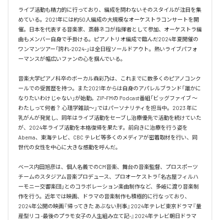
ライブ活動も精力的に行っており、編成を問わないそのスタイルが注目を集
めている。2021年には約50人編成の大規模なオーケストラコンサートを開
催。日本を代表する音楽家、斎藤ネコが指揮者として参加、オーケストラ編
曲もメンバー自身で手掛ける。ピアノトリオ編成で臨んだ2024年夏開催の
ワンマンツアー「誇れ-2024-」は全日程ソールドアウト。熱いライブパフォ
ーマンスが幅広いファンの心を掴んでいる。

音楽大学ピアノ科卒のボーカル森彩乃は、これまでに数多くのピアノコンク
ールでの受賞歴を持つ。また2021年からは自身のアパレルブランド「誰かに
なりたいわけじゃない」が始動。ZIP-FMの Podcast番組「ビッグファイブ 〜
わたしって何者？ 心理学雑談〜」ではパーソナリティを担当中。2023 年に
乳がんが発覚し、同年はライブ活動をセーブし治療優先で活動を続けていた
が、2024年ライブ活動を本格復帰を果たす。前向きに治療を行う姿を
Abema、東海テレビ、CBC テレビ等多くのメディアが密着取材を行い、同
世代の女性を中心に大きな感動を呼んだ。

ベース内田旭彦は、個人名義でのCM音楽、舞台の音楽監督、プロスポーツ
チームのスタジアム音楽プロデュース、プロオーケストラ「名古屋フィルハ
ーモニー交響楽団」とのコラボレーション楽曲制作など、多岐に渡り音楽制
作を行う。近年では映画、ドラマの音楽制作も積極的に行なっており、
2024年公開の映画『帰ってきた あぶない刑事』2024年テレビ東京ドラマ『量
産型リコ -最後のプラモ女子の人生組み立て記-』2024年テレビ朝日ドラマ