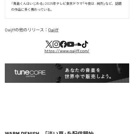
『青島くんはいじわる』2025年テレビ東京ドラマ「今夜は…純烈」など、話題
の作品に多く携わっている。
Qaijff
の他のリリース：
Qaijff
https://www.qaijff.com/
WARM DENISH、「淡い夏」を配信開始