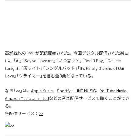
高瀬統也の「∞」が配信開始された。今回デジタル配信された楽曲
は、「AI」「Say you love me」「いつ言う？」「Bad B Boy」「Call me
tonight」「灰ライト」「シングルバッド」「It’s Finally the End of Our
Love」「クライマー」を含む全9曲となっている。
なお「
∞
」は、
Apple Music
、
Spotify
、
LINE MUSIC
、
YouTube Music
、
Amazon Music Unlimited
などの音楽配信サービスで聴くことができ
る。
各配信サービス：
∞