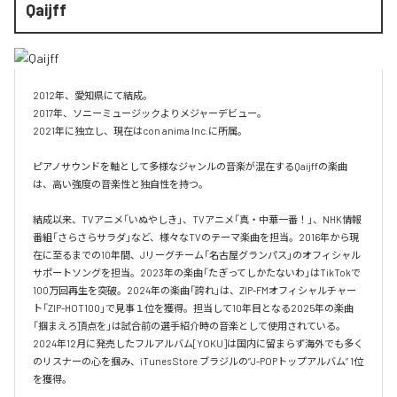
Qaijff
2012年、愛知県にて結成。

2017年、ソニーミュージックよりメジャーデビュー。

2021年に独立し、現在はcon anima Inc.に所属。

ピアノサウンドを軸として多様なジャンルの音楽が混在するQaijffの楽曲
は、高い強度の音楽性と独自性を持つ。

結成以来、TVアニメ「いぬやしき」、TVアニメ「真・中華一番！」、NHK情報
番組「さらさらサラダ」など、様々なTVのテーマ楽曲を担当。2016年から現
在に至るまでの10年間、Jリーグチーム「名古屋グランパス」のオフィシャル
サポートソングを担当。2023年の楽曲「たぎってしかたないわ」はTikTokで
100万回再生を突破。2024年の楽曲「誇れ」は、ZIP-FMオフィシャルチャー
ト「ZIP-HOT100」で見事１位を獲得。担当して10年目となる2025年の楽曲
「掴まえろ頂点を」は試合前の選手紹介時の音楽として使用されている。

2024年12月に発売したフルアルバム[YOKU]は国内に留まらず海外でも多く
のリスナーの心を掴み、iTunes Store ブラジルの”J-POPトップアルバム” 1位
を獲得。
