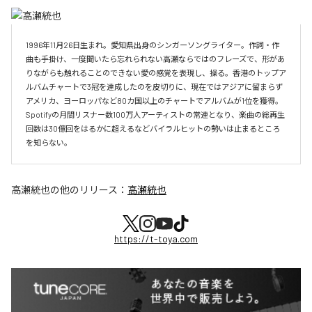
1996年11月26日生まれ。愛知県出身のシンガーソングライター。作詞・作
曲も手掛け、一度聞いたら忘れられない高瀬ならではのフレーズで、形があ
りながらも触れることのできない愛の感覚を表現し、操る。香港のトップア
ルバムチャートで3冠を達成したのを皮切りに、現在ではアジアに留まらず
アメリカ、ヨーロッパなど80カ国以上のチャートでアルバムが1位を獲得。
Spotifyの月間リスナー数100万人アーティストの常連となり、楽曲の総再生
回数は30億回をはるかに超えるなどバイラルヒットの勢いは止まるところ
を知らない。
高瀬統也
の他のリリース：
高瀬統也
https://t-toya.com