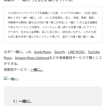
2018年のワンマンライブで初披露して以来、ライブでのみ歌い、大切に温め
続けてきた一曲「一緒に。」が、ついに初音源化。恋人、夫婦、家族、親友、
仲間――様々な関係に重なる大切な「唯一無二の存在」と一緒に “この人生を最期ま
で歩んでいく”という決意を、ハジ→らしい真っ直ぐな言葉で綴ったラブソン
グであり、壮大な人生賛歌。互いに支え合い、認め合いながら、これから先
も共に創る未来へ進んでゆこうという想いが、温かく力強く胸に響く一曲。
なお「
一緒に。
」は、
Apple Music
、
Spotify
、
LINE MUSIC
、
YouTube
Music
、
Amazon Music Unlimited
などの音楽配信サービスで聴くこと
ができる。
各配信サービス：
一緒に。
1
：
一緒に。