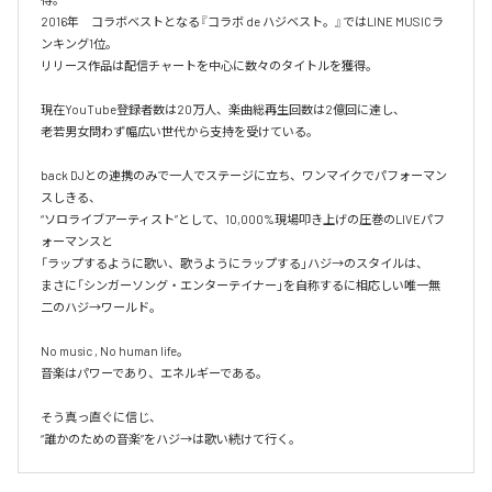
2016年　コラボベストとなる『コラボ de ハジベスト。』ではLINE MUSICラ
ンキング1位。

リリース作品は配信チャートを中心に数々のタイトルを獲得。

現在YouTube登録者数は20万人、楽曲総再生回数は2億回に達し、

老若男女問わず幅広い世代から支持を受けている。 

back DJとの連携のみで一人でステージに立ち、ワンマイクでパフォーマン
スしきる、

“ソロライブアーティスト”として、10,000%現場叩き上げの圧巻のLIVEパフ
ォーマンスと

「ラップするように歌い、歌うようにラップする」ハジ→のスタイルは、

まさに「シンガーソング・エンターテイナー」を自称するに相応しい唯一無
二のハジ→ワールド。

No music , No human life。

音楽はパワーであり、エネルギーである。

そう真っ直ぐに信じ、
