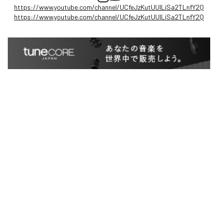
https://www.youtube.com/channel/UCfeJzKutUUILiSa2TLnfY2Q
https://www.youtube.com/channel/UCfeJzKutUUILiSa2TLnfY2Q