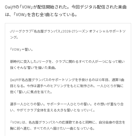
Qaijffの「VOW」が配信開始された。今回デジタル配信された楽曲
は、「VOW」を含む全1曲となっている。
Jリーグクラブ「名古屋グランパス」2026-27シーズン オフィシャルサポートソ
ング。

「VOW」＝誓い。

新時代に突入したJリーグを、クラブに関わるすべての人が一つになって戦い
抜く――そんな"誓い"を描いた楽曲。

Qaijffが名古屋グランパスのサポートソングを手掛けるのは10年目、通算11曲
目となる。今作は選手へのヒアリングをもとに制作され、一人ひとりが胸に
抱く「誓い」に焦点を当てた。

選手一人ひとりの誓い。サポーター一人ひとりの誓い。その想いが重なり合
い、やがてクラブ全体を支える大きな誓いとなっていく。

『VOW』は、名古屋グランパスへの応援歌であると同時に、自分自身の信念を
胸に前へ進む、すべての人へ届けたい一曲となっている。