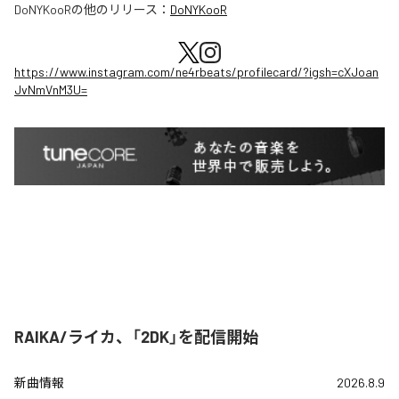
DoNYKooR
の他のリリース：
DoNYKooR
https://www.instagram.com/ne4rbeats/profilecard/?igsh=cXJoan
JvNmVnM3U=
RAIKA/ライカ、「2DK」を配信開始
新曲情報
2026.8.9