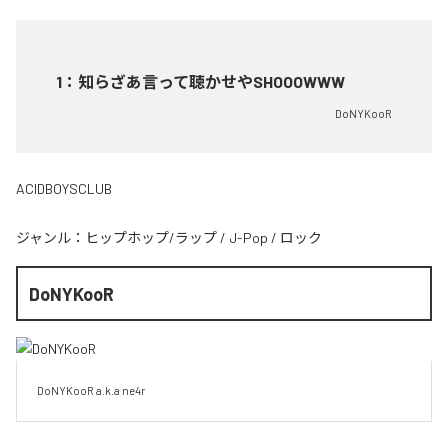
1
：
知らざあ言って聴かせやSHOOOWWW
DoNYKooR
ACIDBOYSCLUB
ジャンル：
ヒップホップ/ラップ
/
J-Pop
/
ロック
DoNYKooR
DoNYKooR a.k.a ne4r