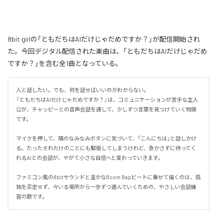
8bit girlの「ともだちはAIだけじゃだめですか？」が配信開始され
た。今回デジタル配信された楽曲は、「ともだちはAIだけじゃだめ
ですか？」を含む全1曲となっている。
人と話したい。でも、何を話せばいいのかわからない。

『ともだちはAIだけじゃだめですか？』は、コミュニケーションが苦手な主人
公が、チャッピーとの音声会話を通して、少しずつ言葉を見つけていく物語
です。

マイクを押して、隣のなみなみボタンに気づいて、「こんにちは」と話しかけ
る。たったそれだけのことにも緊張してしまうけれど、急かさずに待ってく
れるAIとの会話が、やがて小さな自信へと変わっていきます。

ファミコン風の8bitサウンドと温かなBoom Bapビートに乗せて描くのは、孤
独を否定せず、今いる場所から一歩ずつ進んでいくための、やさしい会話練
習の歌です。