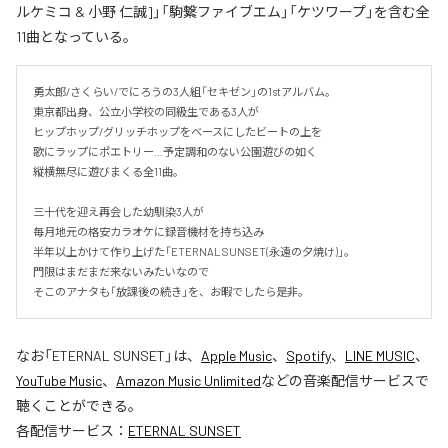
ルケミコ & 小野 仁誠]」「駒繋ファイブエム」「ケツワープ」を含む全
11曲となっている。
勇太郎/さくらい/でにろうの3人組「セキゼン」の1stアルバム。

東京都出身、公立小学校の同級生である3人が

ヒップホップ/グリッチホップをベースにしたビートの上を

歌にラップにポエトリー…予定調和のない公園遊びの如く

縦横無尽に遊びまくる全11曲。

三十代を迎え再会した幼馴染3人が

毎月地元の格安カラオケに録音機材を持ち込み

半年以上かけて作り上げた「ETERNAL SUNSET(永遠の夕焼け)」。

門限はまだまだ来ないみたいなので

そこのアナタも「放課後の続き」を、お暇でしたら是非。
なお「
ETERNAL SUNSET
」は、
Apple Music
、
Spotify
、
LINE MUSIC
、
YouTube Music
、
Amazon Music Unlimited
などの音楽配信サービスで
聴くことができる。
各配信サービス：
ETERNAL SUNSET