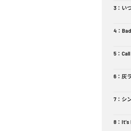
3
：
い
4
：
Bad
5
：
Cal
6
：
灰
7
：
シ
8
：
It’s