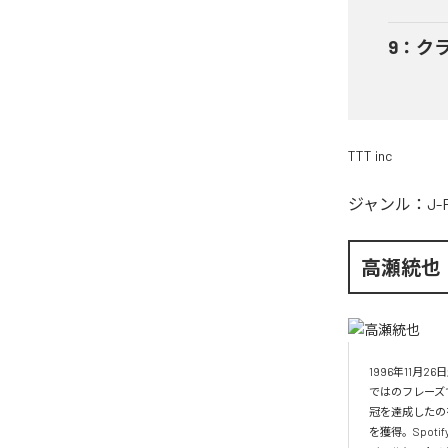
9
：
ク
TTT inc
ジャンル：
J-
高瀬統也
1996年11
ではのフレーズ
冠を達成したの
を獲得。Spo