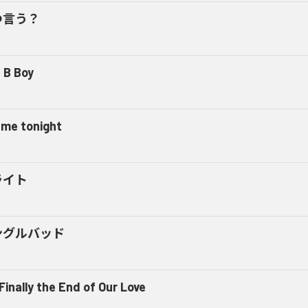
つ言う？
 B Boy
l me tonight
ライト
ングルバッド
 Finally the End of Our Love