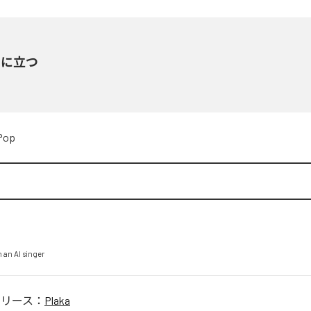
ラに立つ
Pop
 an AI singer
リリース：
Plaka