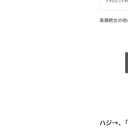
イラルヒットの
高瀬統也
の他
ハジ→、