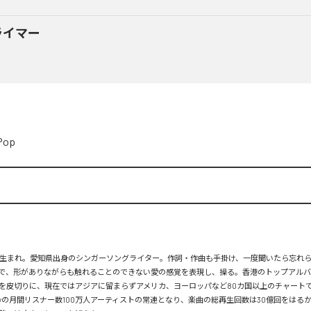
ライマー
Pop
月26日生まれ。愛知県出身のシンガーソングライター。作詞・作曲も手掛け、一度聞いたら忘れ
で、形がありながらも触れることのできない愛の感覚を表現し、操る。香港のトップアルバ
を皮切りに、現在ではアジアに留まらずアメリカ、ヨーロッパなど80カ国以上のチャートで
tifyの月間リスナー数100万人アーティストの常連となり、楽曲の総再生回数は30億回をはる