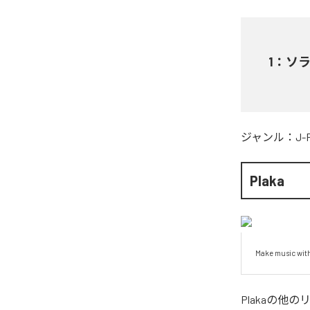
1
：
ソ
ジャンル：
J-
Plaka
Make music with
Plaka
の他の