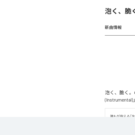
泡く、脆く
新曲情報
泡く、脆く。の
(Instrume
誰もが抱える「
曲です。 疾走
ッセージが、心