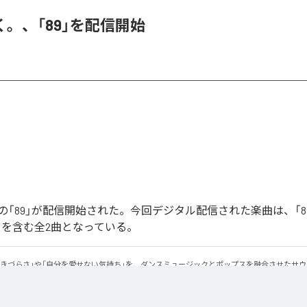
。、「89」を配信開始
「89」が配信開始された。今回デジタル配信された楽曲は、「89」
ntal)」を含む全2曲となっている。
生きづらさ」や「自分を愛せない気持ち」を、ダンスミュージックとポップスを融合させたサ
感のあるビートと繊細な歌詞が交差し、苦しさの中にも小さな希望を見つけ出していく。 「味
にそっと寄り添う作品です。