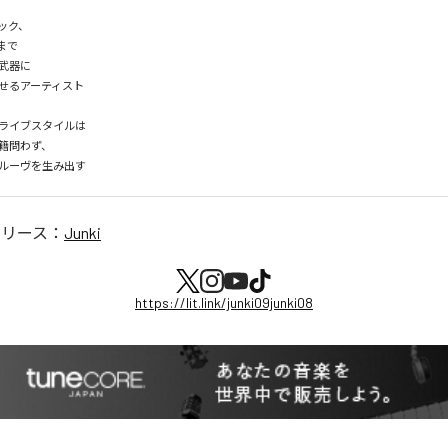
ク、

まで

武器に

せるアーティスト

ライブスタイルは

籍問わず、

ルーヴを生み出す
リリース：
Junki
https://lit.link/junki09junki08