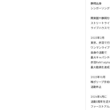
静岡出身

シンガーソング
関東圏や静岡を
ストリートライ
ライブハウスで
2023年2月

東京、赤羽で行
ワンマンライブ
自身の活動で

最大キャパシティ
赤羽ReNY alph
最大動員を達成

2023年10月

喉ポリープ手術の
活動休止

2024年4月に

活動3周年を迎え
ファーストアル