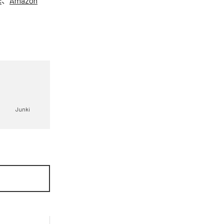
c
、
Amazon
Junki