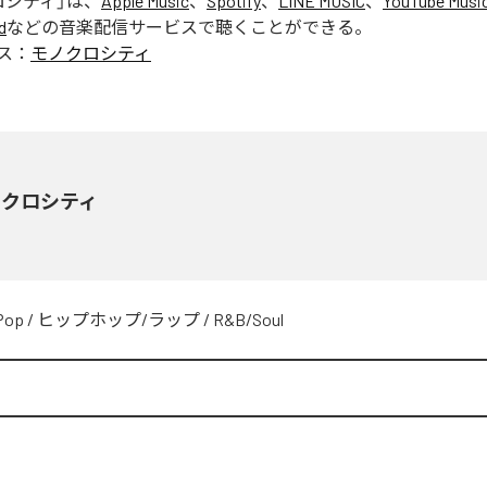
ロシティ
」は、
Apple Music
、
Spotify
、
LINE MUSIC
、
YouTube Musi
d
などの音楽配信サービスで聴くことができる。
ス：
モノクロシティ
ノクロシティ
Pop
/
ヒップホップ/ラップ
/
R&B/Soul