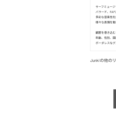
サーフミュージッ
バラード、RAP
多彩な音楽性を
様々な表情を魅
観客を巻き込む
年齢、性別、国
ボーダレスなグ
Junki
の他の