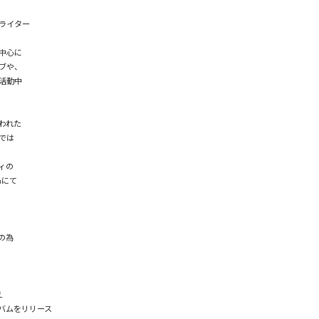
ライター

中心に

ブや、

活動中

われた

では

の

aにて

為



バムをリリース
