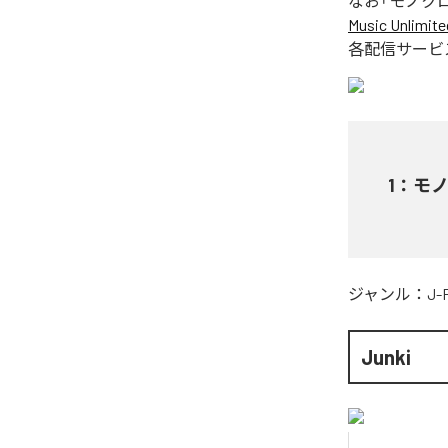
なお「
モノク
Music Unlimite
各配信サービ
1
：
モ
ジャンル：
J-
Junki