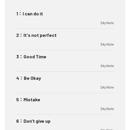
1
：
I can do it
Sky Note
2
：
It's not perfect
Sky Note
3
：
Good Time
Sky Note
4
：
Be Okay
Sky Note
5
：
Mistake
Sky Note
6
：
Don't give up