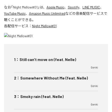
なお「
Night Mellow#01
」は、
Apple Music
、
Spotify
、
LINE MUSIC
、
YouTube Music
、
Amazon Music Unlimited
などの音楽配信サービスで
聴くことができる。
各配信サービス：
Night Mellow#01
1
：
Still can't move on (feat. Nelle)
Genki
2
：
Somewhere Without Me (feat. Nelle)
Genki
3
：
Smoky rain (feat. Nelle)
Genki