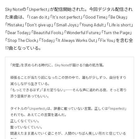
Sky Noteの「Unperfect」が配信開始された。今回デジタル配信され
た楽曲は、「I can do it」「It's not perfect」「Good Time」「Be Okay」
「Mistake」「Don't give up」「Small Joys」「Young Adult」「Life is short」
「Dear Today」「Beautiful Fools」「Wonderful Future」「Turn the Page」
「Stop The Clock」「Today」「It Always Works Out」「Fix You」を含む全
17曲となっている。
「完璧」を求められる時代に、Sky Noteが届ける17曲の処方箋。

頑張ることが当たり前になったこの世の中で、誰もが少しずつ、自分をすり
減らしながら生きている。

「もっとできるはず」「まだ足りない」──そんな声に追われる夜、そっと寄り
添う音楽があってもいい。

タイトルの「Unperfect」は、辞書に載っていない言葉。正しくは「Imperfect」
それでも、あえてこの言葉を選んだ。

正しくなくていい。

整っていなくていい。

間違えたまま進んでいく姿こそが、人間のいちばん美しい形だと信じている