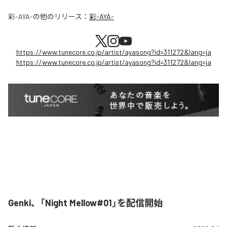
彩-AYA-
の他のリリース：
彩-AYA-
https://www.tunecore.co.jp/artist/ayasong?id=311272&lang=ja
https://www.tunecore.co.jp/artist/ayasong?id=311272&lang=ja
Genki、「Night Mellow#01」を配信開始