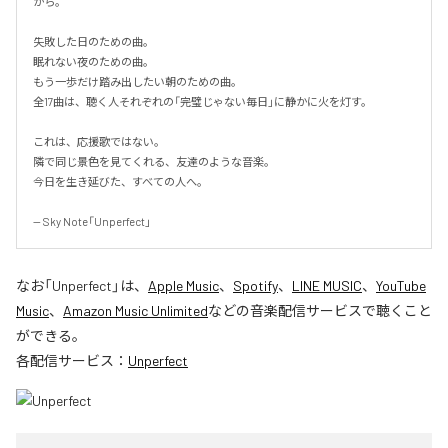
から。

失敗した日のための曲。

眠れない夜のための曲。

もう一歩だけ踏み出したい朝のための曲。

全17曲は、聴く人それぞれの「完璧じゃない毎日」に静かに火を灯す。

これは、応援歌ではない。

隣で同じ景色を見てくれる、友達のような音楽。

今日を生き延びた、すべての人へ。

-- Sky Note「Unperfect」
なお「
Unperfect
」は、
Apple Music
、
Spotify
、
LINE MUSIC
、
YouTube
Music
、
Amazon Music Unlimited
などの音楽配信サービスで聴くこと
ができる。
各配信サービス：
Unperfect