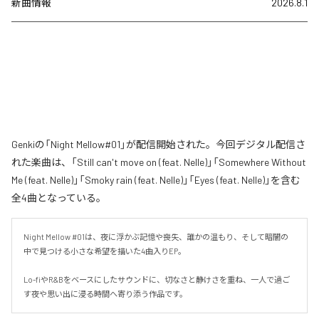
新曲情報
2026.8.1
Genkiの「Night Mellow#01」が配信開始された。今回デジタル配信さ
れた楽曲は、「Still can't move on (feat. Nelle)」「Somewhere Without
Me (feat. Nelle)」「Smoky rain (feat. Nelle)」「Eyes (feat. Nelle)」を含む
全4曲となっている。
Night Mellow #01は、夜に浮かぶ記憶や喪失、誰かの温もり、そして暗闇の
中で見つける小さな希望を描いた4曲入りEP。

Lo-fiやR&Bをベースにしたサウンドに、切なさと静けさを重ね、一人で過ご
す夜や思い出に浸る時間へ寄り添う作品です。