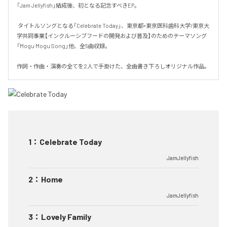
「Jam Jellyfish」結成後、初となる記念すべきEP。

 タイトルソングとなる「Celebrate Today」、東京都×東京医科歯科大学/東京大
学共同事業【インクルーシブフードの開発および普及】のためのテーマソング
「Mogu Mogu Song」他、全5曲収録。

作詞・作曲・演奏の全てを2人で手掛けた、全曲書き下ろしオリジナル作品。
1
：
Celebrate Today
JamJellyfish
2
：
Home
JamJellyfish
3
：
Lovely Family