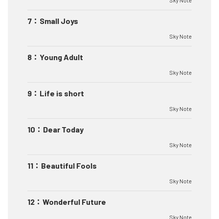
Sky Note
7
：
Small Joys
Sky Note
8
：
Young Adult
Sky Note
9
：
Life is short
Sky Note
10
：
Dear Today
Sky Note
11
：
Beautiful Fools
Sky Note
12
：
Wonderful Future
Sky Note