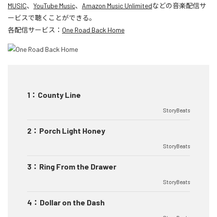
MUSIC
、
YouTube Music
、
Amazon Music Unlimited
などの音楽配信サ
ービスで聴くことができる。
各配信サービス：
One Road Back Home
1
：
County Line
StoryBeats
2
：
Porch Light Honey
StoryBeats
3
：
Ring From the Drawer
StoryBeats
4
：
Dollar on the Dash