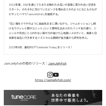
2022年夏、SNSを通じてたまたま触れたお互いの音楽に惹かれ合い交流を
スタート。それぞれに欠けていたピースを埋め合うかのようになにもかもが
ピタッとハマり「JamJellyfish」を結成する。

「広い海をクラゲのように自由気ままに漂いながら、ジャムセッションし続
けるウクレレと歌のユニット」という意味を込められたバンド名の通り、ジ
ャンルや形式にとらわれない肩の力の抜けた心地良いメロディと、英語と日
本語を自在に行き来するリズミカルな歌詞が各方面から評判を呼ぶ。

2023年6月、最初のEP｢Celebrate Today｣をリリース！
JamJellyfish
の他のリリース：
JamJellyfish
https://jamjellyfish.com/