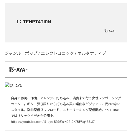
1
：
TEMPTATION
彩-AYA-
ジャンル：
ポップ
/
エレクトロニック
/
オルタナティブ
彩-AYA-
自身で作詞、作曲、アレンジ、打ち込み、演奏まで行う女性シンガーソング
ライター。ギター弾き語りから打ち込み系の楽曲などジャンルに捉われない
スタイル。楽曲配信ダウンロード、ストーリーミング配信開始。YouTube
ではリリックビデオも公開中。

https://youtube.com/@-aya-5976?si=02tCKfRPRq4S5lJ7