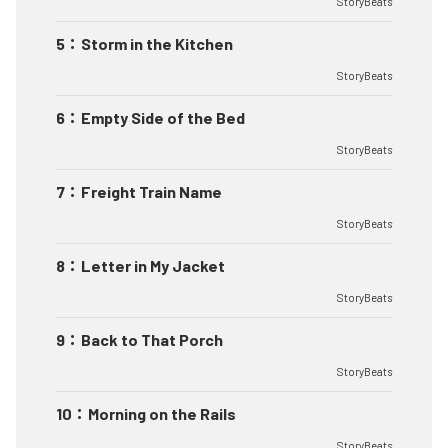
StoryBeats
5
：
Storm in the Kitchen
StoryBeats
6
：
Empty Side of the Bed
StoryBeats
7
：
Freight Train Name
StoryBeats
8
：
Letter in My Jacket
StoryBeats
9
：
Back to That Porch
StoryBeats
10
：
Morning on the Rails
StoryBeats