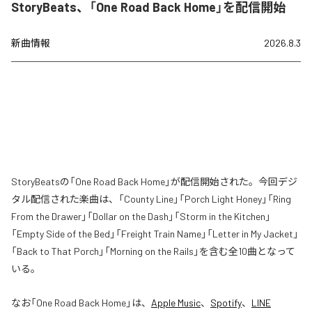
StoryBeats、「One Road Back Home」を配信開始
新曲情報
2026.8.3
StoryBeatsの「One Road Back Home」が配信開始された。今回デジ
タル配信された楽曲は、「County Line」「Porch Light Honey」「Ring
From the Drawer」「Dollar on the Dash」「Storm in the Kitchen」
「Empty Side of the Bed」「Freight Train Name」「Letter in My Jacket」
「Back to That Porch」「Morning on the Rails」を含む全10曲となって
いる。
なお「
One Road Back Home
」は、
Apple Music
、
Spotify
、
LINE