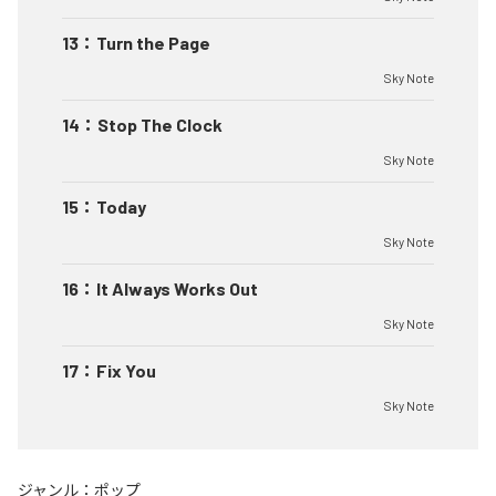
13
：
Turn the Page
Sky Note
14
：
Stop The Clock
Sky Note
15
：
Today
Sky Note
16
：
It Always Works Out
Sky Note
17
：
Fix You
Sky Note
ジャンル：
ポップ