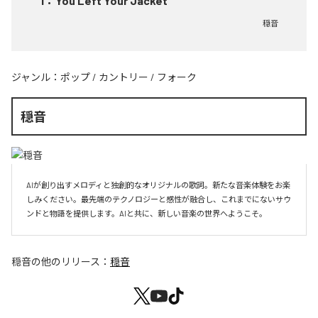
1
：
You Left Your Jacket
穏音
ジャンル：
ポップ
/
カントリー
/
フォーク
穏音
AIが創り出すメロディと独創的なオリジナルの歌詞。新たな音楽体験をお楽
しみください。最先端のテクノロジーと感性が融合し、これまでにないサウ
ンドと物語を提供します。AIと共に、新しい音楽の世界へようこそ。
穏音
の他のリリース：
穏音