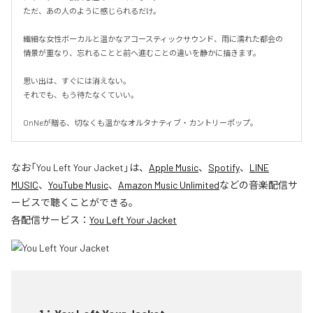
ただ、あの人のように感じられるだけ。

繊細な女性ボーカルと温かなアコースティックサウンド、雨に濡れた都会の
情景が重なり、忘れることと前へ進むことの違いを静かに描きます。

思い出は、すぐには消えない。

それでも、もう待たなくていい。

OnNeが贈る、切なくも温かなオルタナティブ・カントリーポップ。
なお「
You Left Your Jacket
」は、
Apple Music
、
Spotify
、
LINE
MUSIC
、
YouTube Music
、
Amazon Music Unlimited
などの音楽配信サ
ービスで聴くことができる。
各配信サービス：
You Left Your Jacket