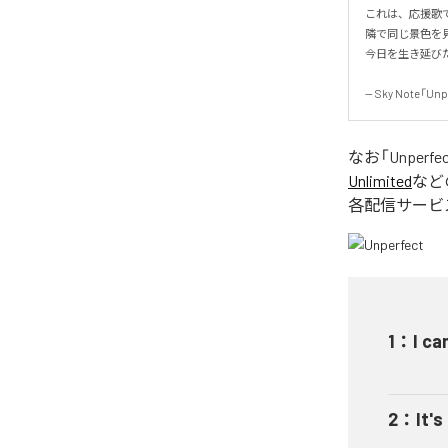
これは、応援歌で
隣で同じ景色を見
今日を生き延びた、
-- Sky Note「Unp
なお「
Unperfe
Unlimited
など
各配信サービ
1
：
I ca
2
：
It's