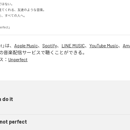
はない。

てくれる、友達のような音楽。

すべての人へ。

erfect」
ct
」は、
Apple Music
、
Spotify
、
LINE MUSIC
、
YouTube Music
、
Ama
の音楽配信サービスで聴くことができる。
ス：
Unperfect
n do it
 not perfect