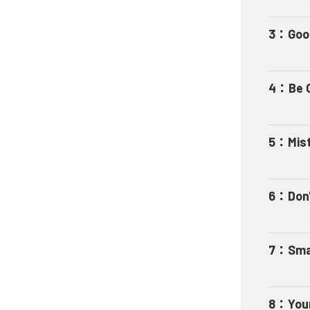
3
：
Goo
4
：
Be 
5
：
Mis
6
：
Don'
7
：
Sma
8
：
You