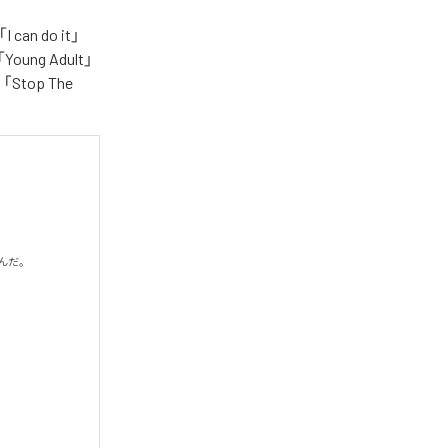
n do it」
「Young Adult」
e」「Stop The
だ。
