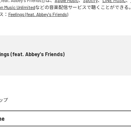
(feat. Abbey's Friends)
」は、
Apple Music
、
Spotify
、
LINE MUSIC
、
 Music Unlimited
などの音楽配信サービスで聴くことができる
ス：
Feelings (feat. Abbey's Friends)
ings (feat. Abbey's Friends)
ップ
ne