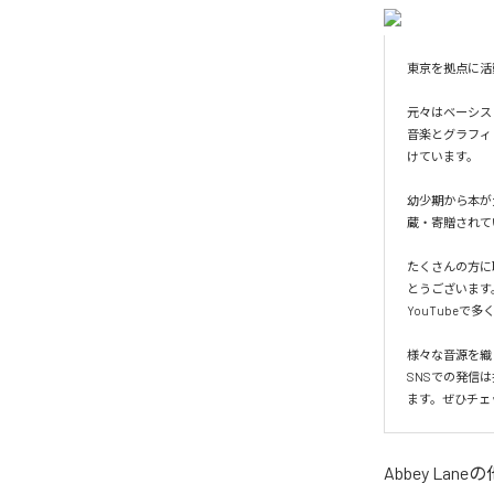
東京を拠点に活
元々はベーシス
音楽とグラフィ
けています。

幼少期から本が
蔵・寄贈されて
たくさんの方に聴い
とうございます。また
YouTubeで
様々な音源を織
SNSでの発信
ます。ぜひチェ
Abbey Lane
の