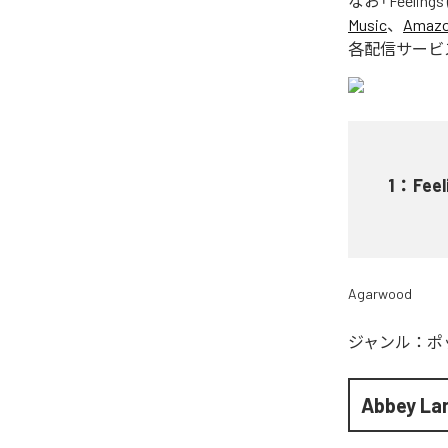
なお「
Feelings 
Music
、
Amazon
各配信サービ
1
：
Feel
Agarwood
ジャンル：
ポ
Abbey La