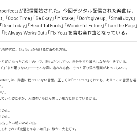
「Unperfect」が配信開始された。今回デジタル配信された楽曲は、「I ca
fect」「Good Time」「Be Okay」「Mistake」「Don't give up」「Small Joys」
t」「Dear Today」「Beautiful Fools」「Wonderful Future」「Turn the Pag
ay」「It Always Works Out」「Fix You」を含む全17曲となっている。
る時代に、Sky Noteが届ける17曲の処方箋。

たり前になったこの世の中で、誰もが少しずつ、自分をすり減らしながら生きている。

ず」「まだ足りない」──そんな声に追われる夜、そっと寄り添う音楽があってもいい。

erfect」は、辞書に載っていない言葉。正しくは「Imperfect」それでも、あえてこの言葉を選ん


。

でいく姿こそが、人間のいちばん美しい形だと信じているから。

の曲。

の曲。

出したい朝のための曲。

人それぞれの「完璧じゃない毎日」に静かに火を灯す。
