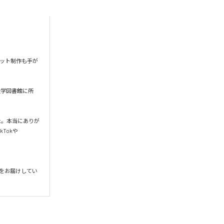
ケット制作も手が
大学図書館に所
ました。本当にありが
kTokや
況をお届けしてい