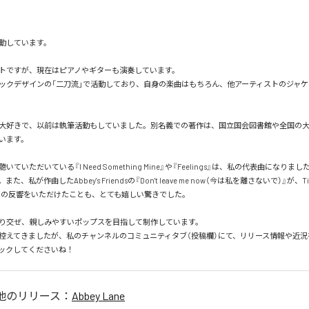
動しています。

トですが、現在はピアノやギターも演奏しています。

ックデザインの「二刀流」で活動しており、自身の楽曲はもちろん、他アーティストのジャ
大好きで、以前は執筆活動もしていました。別名義での著作は、国立国会図書館や全国の
います。

ていただいている『I Need Something Mine』や『Feelings』は、私の代表曲になり
、私が作曲したAbbey's Friendsの『Don't leave me now（今は私を離さないで）』が、Ti
多くの反響をいただけたことも、とても嬉しい驚きでした。

り交ぜ、親しみやすいポップスを目指して制作しています。

は控えてきましたが、私のチャンネルのコミュニティタブ（投稿欄）にて、リリース情報や近
ックしてくださいね！
他のリリース：
Abbey Lane