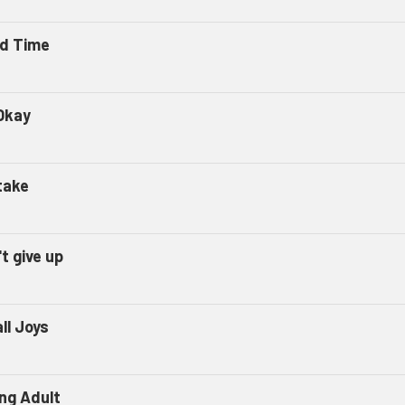
d Time
Okay
take
t give up
ll Joys
ng Adult