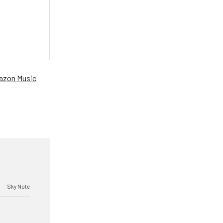
zon Music
Sky Note