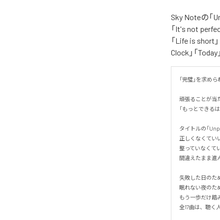
Sky Noteの
「It's not per
「Life is shor
Clock」「Tod
「完璧」を求められ
頑張ることが当
「もっとできるは
タイトルの「Unp
正しくなくていい。
整っていなくていい
間違えたまま進ん
失敗した日のため
眠れない夜のため
もう一歩だけ踏み
全17曲は、聴く