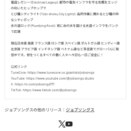
電設レガシー (Electrical Legacy): 都市の電気インフラを守る気概をエッジ
の利いたヒップホップで  

とび職シティライト (Tobi-shoku City Lights): 高所作業に携わるとび職の粋
なシティポップ  

水の道ロック (Plumbing Rock): 街に命の水を届ける水道インフラをパンク
で応援

現在日本語 英語 フランス語 ロシア語 スペイン語 ポルトガル語 ヒンディー語 
北京語 アラビア語 インドネシア語 ベトナム語など多言語でグローバルに発
信中です。街をつくるすべての働く人々へ今日も一日ご安全に！

公式リンク

TuneCore: https://www.tunecore.co.jp/artists/jobsongs

YouTube: https://www.youtube.com/@jobsongs.studio

X: https://x.com/jobsongs777

TikTok: https://www.tiktok.com/@jobsongs
ジョブソングス
の他のリリース：
ジョブソングス