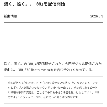
泡く、脆く。、「89」を配信開始
新曲情報
2026.8.9
泡く、脆く。の「89」が配信開始された。今回デジタル配信された
楽曲は、「89」「89 (Instrumental)」を含む全2曲となっている。
誰もが抱える「生きづらさ」や「自分を愛せない気持ち」を、ダンスミュージッ
クとポップスを融合させたサウンドで描いた一曲です。 疾走感のあるビート
と繊細な歌詞が交差し、苦しさの中にも小さな希望を見つけ出していく。 「味
方だよ」というメッセージが、心にそっと寄り添う作品です。