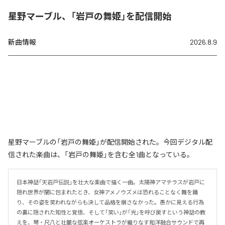
星野マーブル、「岩戸の舞姫」を配信開始
新曲情報
2026.8.9
星野マーブルの「岩戸の舞姫」が配信開始された。今回デジタル配
信された楽曲は、「岩戸の舞姫」を含む全1曲となっている。
日本神話「天岩戸伝説」を壮大な楽曲で描く一曲。太陽神アマテラスが岩戸に
隠れ世界が闇に包まれたとき、女神アメノウズメは恐れることなく舞を踊
り、その姿を笑われながらも決して品格を崩さなかった。愚かに見える行為
の裏に隠された知性と覚悟、そして「笑い」が「光」を呼び戻すという神話の教
えを、琴・尺八と壮麗な弦楽オーケストラが織りなす和洋融合サウンドで再