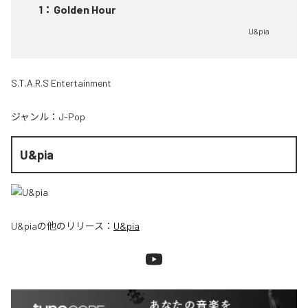
1
：
Golden Hour
U&pia
S.T.A.R.S Entertainment
ジャンル：
J-Pop
U&pia
U&pia
の他のリリース：
U&pia