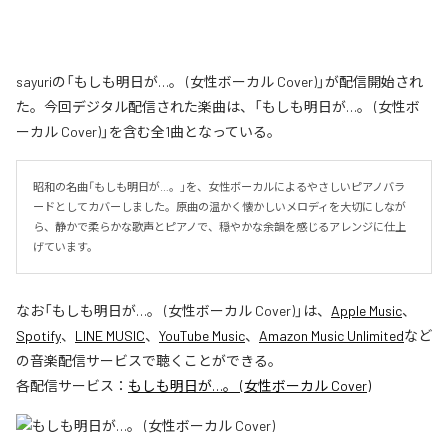
sayuriの「もしも明日が…。 (女性ボーカル Cover)」が配信開始され
た。今回デジタル配信された楽曲は、「もしも明日が…。 (女性ボ
ーカル Cover)」を含む全1曲となっている。
昭和の名曲「もしも明日が…。」を、女性ボーカルによるやさしいピアノバラ
ードとしてカバーしました。原曲の温かく懐かしいメロディを大切にしなが
ら、静かで柔らかな歌声とピアノで、穏やかな余韻を感じるアレンジに仕上
げています。
なお「
もしも明日が…。 (女性ボーカル Cover)
」は、
Apple Music
、
Spotify
、
LINE MUSIC
、
YouTube Music
、
Amazon Music Unlimited
など
の音楽配信サービスで聴くことができる。
各配信サービス：
もしも明日が…。 (女性ボーカル Cover)