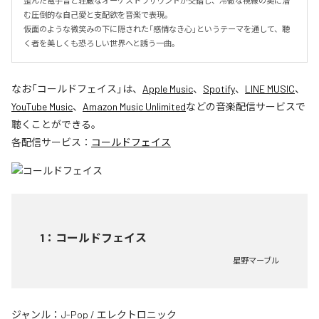
歪んだ電子音と荘厳なオーケストラサウンドが交錯し、冷徹な視線の奥に潜
む圧倒的な自己愛と支配欲を音楽で表現。

仮面のような微笑みの下に隠された「感情なき心」というテーマを通して、聴
く者を美しくも恐ろしい世界へと誘う一曲。
なお「
コールドフェイス
」は、
Apple Music
、
Spotify
、
LINE MUSIC
、
YouTube Music
、
Amazon Music Unlimited
などの音楽配信サービスで
聴くことができる。
各配信サービス：
コールドフェイス
1
：
コールドフェイス
星野マーブル
ジャンル：
J-Pop
/
エレクトロニック