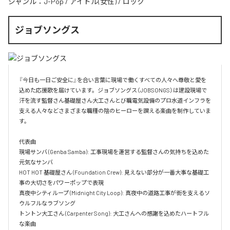
ジャンル：
J-Pop
/
アイドル(女性)
/
ロック
ジョブソングス
『今日も一日ご安全に』を合い言葉に現場で働くすべての人々へ尊敬と愛を
込めた応援歌を届けています。ジョブソングス（JOBSONGS）は建設現場で
汗を流す監督さん基礎屋さん大工さんとび職電気設備のプロ水道インフラを
支える人々などさまざまな職種の陰のヒーローを讃える楽曲を制作していま
す。

代表曲  

現場サンバ (Genba Samba): 工事現場を運営する監督さんの気持ちを込めた
元気なサンバ  

HOT HOT 基礎屋さん (Foundation Crew): 見えない部分が一番大事な基礎工
事の大切さをパワーポップで表現  

真夜中シティループ (Midnight City Loop): 真夜中の道路工事が街を支えるソ
ウルフルなラブソング  

トントン大工さん (Carpenter Song): 大工さんへの感謝を込めたハートフル
な楽曲  
