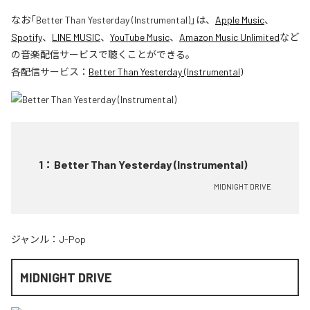
なお「
Better Than Yesterday (Instrumental)
」は、
Apple Music
、
Spotify
、
LINE MUSIC
、
YouTube Music
、
Amazon Music Unlimited
など
の音楽配信サービスで聴くことができる。
各配信サービス：
Better Than Yesterday (Instrumental)
1
：
Better Than Yesterday (Instrumental)
MIDNIGHT DRIVE
ジャンル：
J-Pop
MIDNIGHT DRIVE