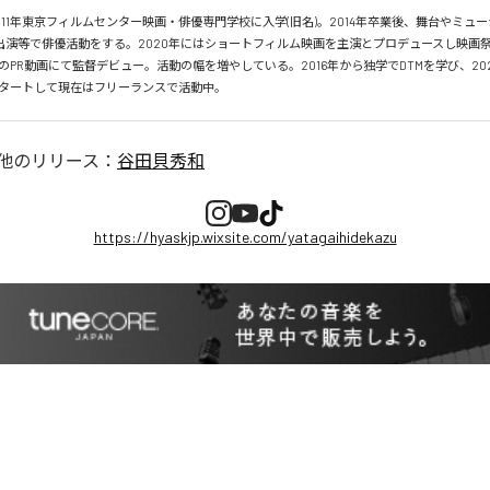
011年東京フィルムセンター映画・俳優専門学校に入学(旧名)。2014年卒業後、舞台やミュ
オ出演等で俳優活動をする。2020年にはショートフィルム映画を主演とプロデュースし映画
のPR動画にて監督デビュー。活動の幅を増やしている。2016年から独学でDTMを学び、20
タートして現在はフリーランスで活動中。
他のリリース：
谷田貝秀和
https://hyaskjp.wixsite.com/yatagaihidekazu