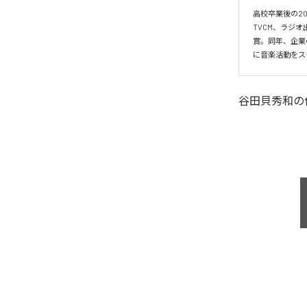
高校卒業後の2
TVCM、ラジ
賞。同年、企業
に音楽活動をス
谷田貝秀和
の