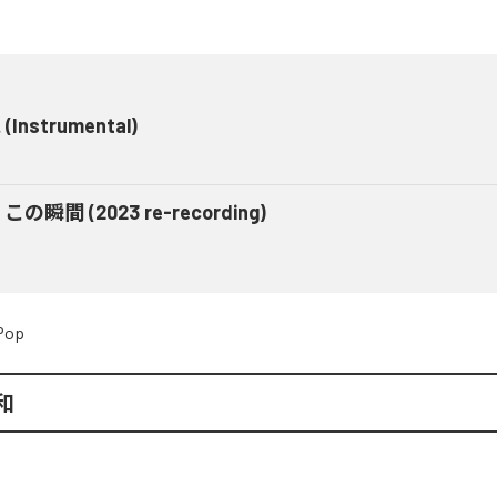
(Instrumental)
の瞬間 (2023 re-recording)
Pop
和