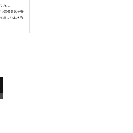
ージカル、
祭で最優秀賞を受
20年より本格的