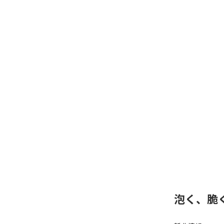
泡く、脆く