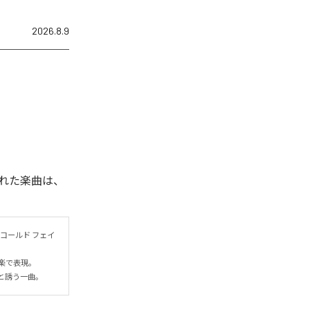
2026.8.9
れた楽曲は、
コールド フェイ
表現。

と誘う一曲。