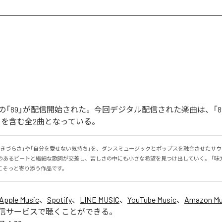
「89」が配信開始された。今回デジタル配信された楽曲は、「89」
ntal)」を含む全2曲となっている。
生きづらさ」や「自分を愛せない気持ち」を、ダンスミュージックとポップスを融合させたサ
感のあるビートと繊細な歌詞が交差し、苦しさの中にも小さな希望を見つけ出していく。 「味
にそっと寄り添う作品です。
Apple Music
、
Spotify
、
LINE MUSIC
、
YouTube Music
、
Amazon Mus
信サービスで聴くことができる。