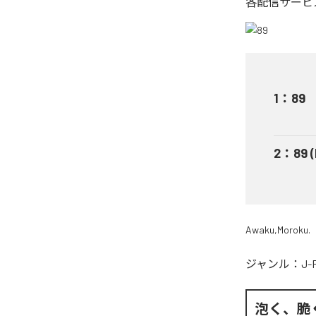
各配信サービ
1
：
89
2
：
89 
Awaku,Moroku.
ジャンル：
J-
泡く、脆