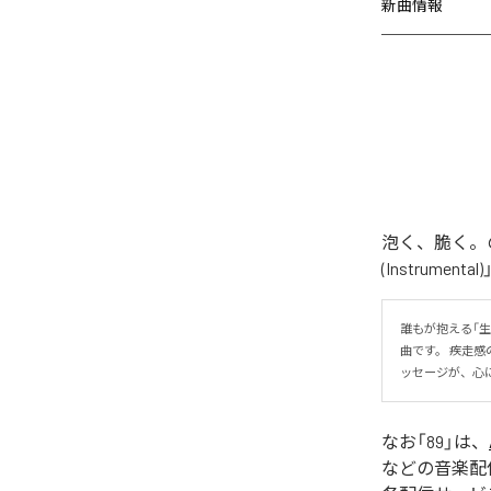
新曲情報
泡く、脆く。の
(Instrume
誰もが抱える「
曲です。 疾走
ッセージが、心
なお「
89
」は、
などの音楽配