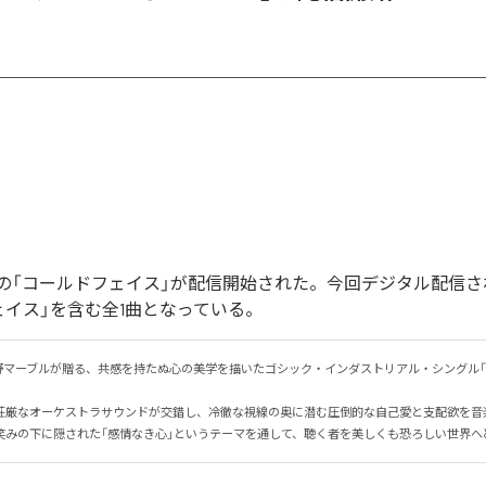
の「コールドフェイス」が配信開始された。今回デジタル配信さ
ェイス」を含む全1曲となっている。
野マーブルが贈る、共感を持たぬ心の美学を描いたゴシック・インダストリアル・シングル「
荘厳なオーケストラサウンドが交錯し、冷徹な視線の奥に潜む圧倒的な自己愛と支配欲を音楽で
笑みの下に隠された「感情なき心」というテーマを通して、聴く者を美しくも恐ろしい世界へ