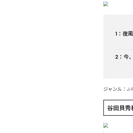
1
：
夜風 
2
：
今、こ
ジャンル：
J-
谷田貝秀