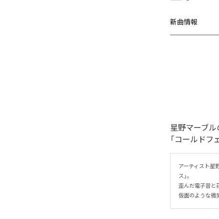
新曲情報
星野マーブル
「コールドフ
アーティスト星
ス」。

歪んだ電子音と
仮面のような微