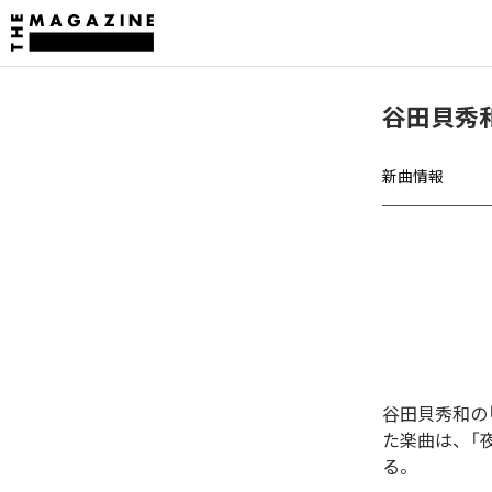
谷田貝秀和、
新曲情報
谷田貝秀和の「今
た楽曲は、「夜風 
る。