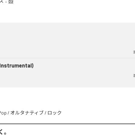
ス：
89
(Instrumental)
Pop
/
オルタナティブ
/
ロック
く。