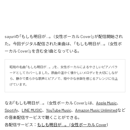
sayuriの「もしも明日が…。 (女性ボーカル Cover)」が配信開始され
た。今回デジタル配信された楽曲は、「もしも明日が…。 (女性ボ
ーカル Cover)」を含む全1曲となっている。
昭和の名曲「もしも明日が…。」を、女性ボーカルによるやさしいピアノバラ
ードとしてカバーしました。原曲の温かく懐かしいメロディを大切にしなが
ら、静かで柔らかな歌声とピアノで、穏やかな余韻を感じるアレンジに仕上
げています。
なお「
もしも明日が…。 (女性ボーカル Cover)
」は、
Apple Music
、
Spotify
、
LINE MUSIC
、
YouTube Music
、
Amazon Music Unlimited
など
の音楽配信サービスで聴くことができる。
各配信サービス：
もしも明日が…。 (女性ボーカル Cover)