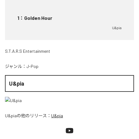
1
：
Golden Hour
U&pia
S.T.A.R.S Entertainment
ジャンル：
J-Pop
U&pia
U&pia
の他のリリース：
U&pia