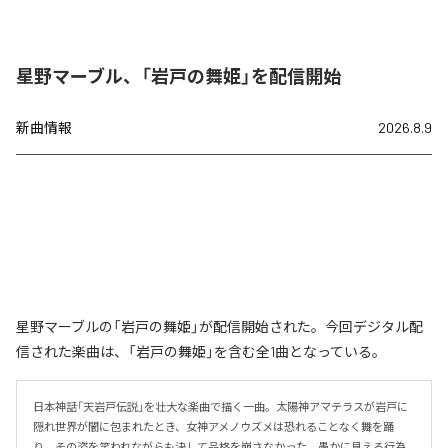
星野マーブル、「岩戸の舞姫」を配信開始
新曲情報
2026.8.9
星野マーブルの「岩戸の舞姫」が配信開始された。今回デジタル配
信された楽曲は、「岩戸の舞姫」を含む全1曲となっている。
日本神話「天岩戸伝説」を壮大な楽曲で描く一曲。太陽神アマテラスが岩戸に
隠れ世界が闇に包まれたとき、女神アメノウズメは恐れることなく舞を踊
り、その姿を笑われながらも決して品格を崩さなかった。愚かに見える行為