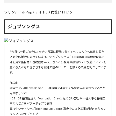
ジャンル：
J-Pop
/
アイドル(女性)
/
ロック
ジョブソングス
『今日も一日ご安全に』を合い言葉に現場で働くすべての人々へ尊敬と愛を
込めた応援歌を届けています。ジョブソングス（JOBSONGS）は建設現場で
汗を流す監督さん基礎屋さん大工さんとび職電気設備のプロ水道インフラを
支える人々などさまざまな職種の陰のヒーローを讃える楽曲を制作していま
す。

代表曲  

現場サンバ (Genba Samba): 工事現場を運営する監督さんの気持ちを込めた
元気なサンバ  

HOT HOT 基礎屋さん (Foundation Crew): 見えない部分が一番大事な基礎工
事の大切さをパワーポップで表現  

真夜中シティループ (Midnight City Loop): 真夜中の道路工事が街を支えるソ
ウルフルなラブソング  
