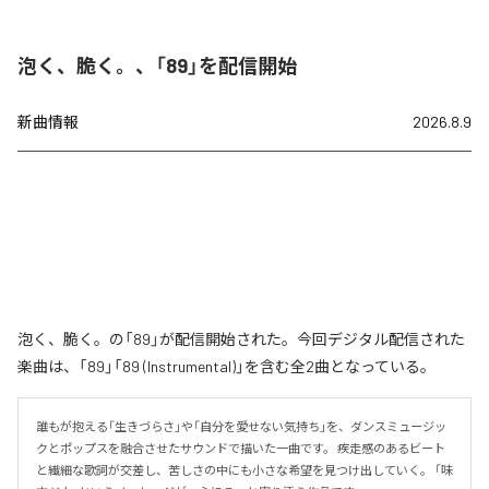
泡く、脆く。、「89」を配信開始
新曲情報
2026.8.9
泡く、脆く。の「89」が配信開始された。今回デジタル配信された
楽曲は、「89」「89 (Instrumental)」を含む全2曲となっている。
誰もが抱える「生きづらさ」や「自分を愛せない気持ち」を、ダンスミュージッ
クとポップスを融合させたサウンドで描いた一曲です。 疾走感のあるビート
と繊細な歌詞が交差し、苦しさの中にも小さな希望を見つけ出していく。 「味