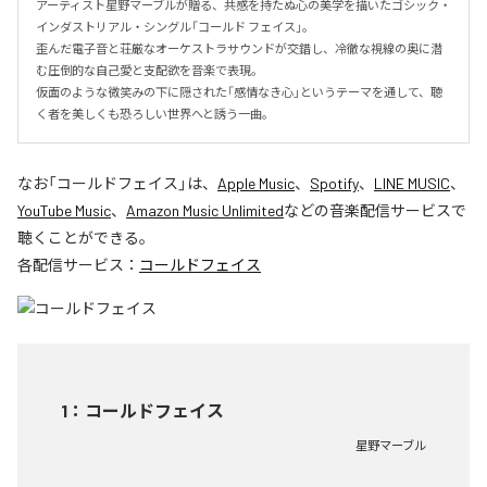
アーティスト星野マーブルが贈る、共感を持たぬ心の美学を描いたゴシック・
インダストリアル・シングル「コールド フェイス」。

歪んだ電子音と荘厳なオーケストラサウンドが交錯し、冷徹な視線の奥に潜
む圧倒的な自己愛と支配欲を音楽で表現。

仮面のような微笑みの下に隠された「感情なき心」というテーマを通して、聴
く者を美しくも恐ろしい世界へと誘う一曲。
なお「
コールドフェイス
」は、
Apple Music
、
Spotify
、
LINE MUSIC
、
YouTube Music
、
Amazon Music Unlimited
などの音楽配信サービスで
聴くことができる。
各配信サービス：
コールドフェイス
1
：
コールドフェイス
星野マーブル