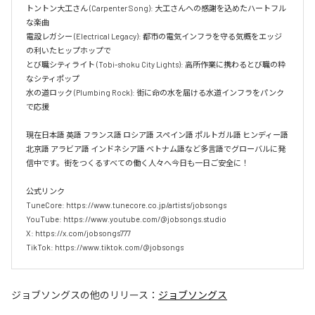
トントン大工さん (Carpenter Song): 大工さんへの感謝を込めたハートフル
な楽曲  

電設レガシー (Electrical Legacy): 都市の電気インフラを守る気概をエッジ
の利いたヒップホップで  

とび職シティライト (Tobi-shoku City Lights): 高所作業に携わるとび職の粋
なシティポップ  

水の道ロック (Plumbing Rock): 街に命の水を届ける水道インフラをパンク
で応援

現在日本語 英語 フランス語 ロシア語 スペイン語 ポルトガル語 ヒンディー語 
北京語 アラビア語 インドネシア語 ベトナム語など多言語でグローバルに発
信中です。街をつくるすべての働く人々へ今日も一日ご安全に！

公式リンク

TuneCore: https://www.tunecore.co.jp/artists/jobsongs

YouTube: https://www.youtube.com/@jobsongs.studio

X: https://x.com/jobsongs777

TikTok: https://www.tiktok.com/@jobsongs
ジョブソングス
の他のリリース：
ジョブソングス