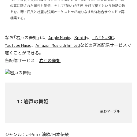
の裏に隠された知性と覚悟、そして「笑い」が「光」を呼び戻すという神話の教
えを、琴・尺八と壮麗な弦楽オーケストラが織りなす和洋融合サウンドで再
構築する。
なお「
岩戸の舞姫
」は、
Apple Music
、
Spotify
、
LINE MUSIC
、
YouTube Music
、
Amazon Music Unlimited
などの音楽配信サービスで
聴くことができる。
各配信サービス：
岩戸の舞姫
1
：
岩戸の舞姫
星野マーブル
ジャンル：
J-Pop
/
演歌/日本伝統