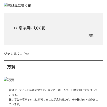
1
：
恋は風に咲く花
万賀
ジャンル：
J-Pop
万賀
彼のアーティスト名は万賀です。メンバーは一人で、日本でDTMで制作して
います。

彼は学生の頃サックスに挑戦しましたが息が続かず、その後はDTM制作をし
ています。
