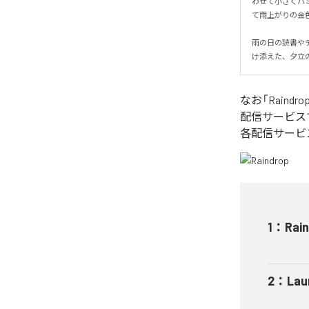
わせて小さくハミン
て雨上がりの金色の
雨の日の読書や
け添えた、夕立
なお「
Raindro
配信サービス
各配信サービ
1
：
Rai
2
：
Lau