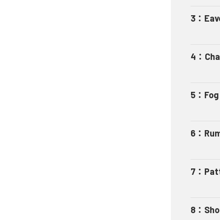
3
：
Eav
4
：
Cha
5
：
Fog
6
：
Rum
7
：
Pat
8
：
Sho