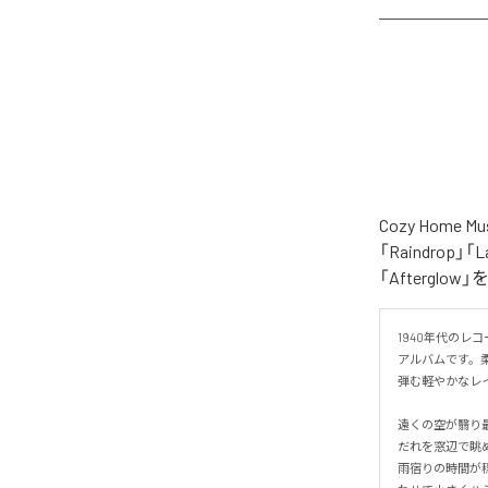
Cozy Hom
「Raindrop」「L
「Aftergl
1940年代の
アルバムです。
弾む軽やかなレイ
遠くの空が翳り最
だれを窓辺で眺め
雨宿りの時間が穏