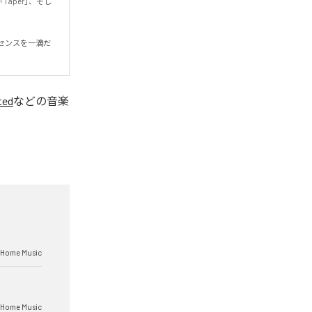
Taper」、そし
センスを一滴だ
ted
などの音楽
 Home Music
 Home Music