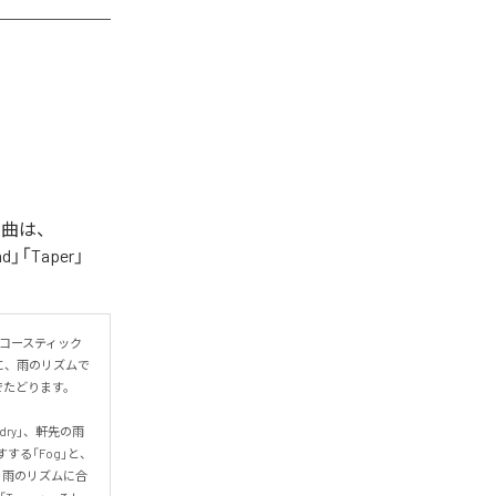
た楽曲は、
ad」「Taper」
コースティック
に、雨のリズムで
ります。

dry」、軒先の雨
する「Fog」と、
。雨のリズムに合