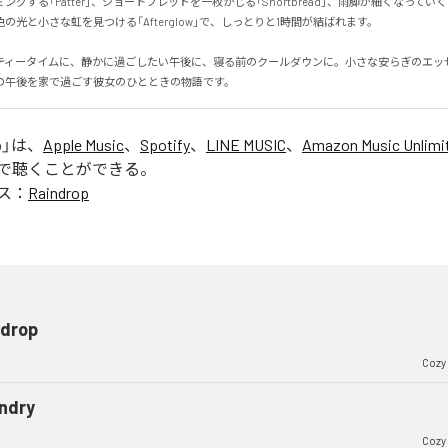
グする「Patter」、ショートブレッドを一枚かじる「Shortbread」、雨脚が細くなっていく「
光と小さな虹を見つける「Afterglow」で、しっとりと1時間が結ばれます。

ティータイムに、静かに過ごしたい午後に、寝る前のクールダウンに。小さな安らぎのエッ
の午後を家で過ごす彼女のひとときの物語です。
p
」は、
Apple Music
、
Spotify
、
LINE MUSIC
、
Amazon Music Unlimi
で聴くことができる。
ス：
Raindrop
ndrop
Cozy
ndry
Cozy