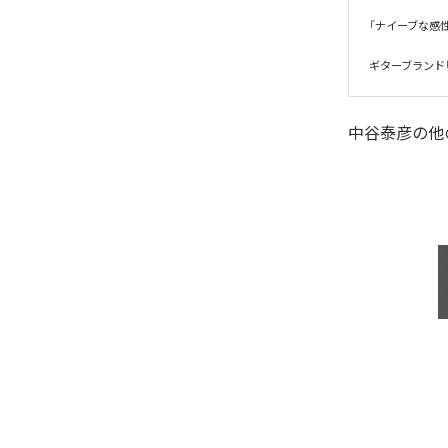
「ナイーブな感性が
ギターブランド「D
中谷泰彦
の他