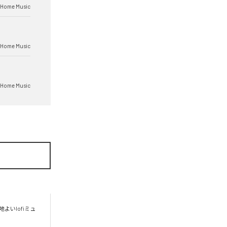
 Home Music
 Home Music
 Home Music
よいlofiミュ