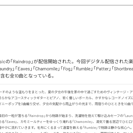
e Musicの「Raindrop」が配信開始された。今回デジタル配信され
aundry」「Eaves」「Chamomile」「Fog」「Rumble」「Patter」「Shortbre
ow」を含む全10曲となっている。
レコードのような温もりをまとった、夏の夕立の午後を家の中で過ごすためのヴィンテージ・ア
柔らかなアコースティックギターとピアノ、若く優しいボーカル、かすかなレコードノイズ
ニーポップを3曲織り交ぜ、夕立の気配から雨上がりの光まで、雨宿りのひとときを10曲でたど
初の一粒が落ちる「Raindrop」から物語が始まり、洗濯物を抱えて駆け込みセーフの「Laun
る「Eaves」、カモミールティーをゆっくり淹れる「Chamomile」、湯気で曇る窓辺でひと口す
やかに流れていきます。毛布にくるまって遠雷を数える「Rumble」で物語は静かな核心へ