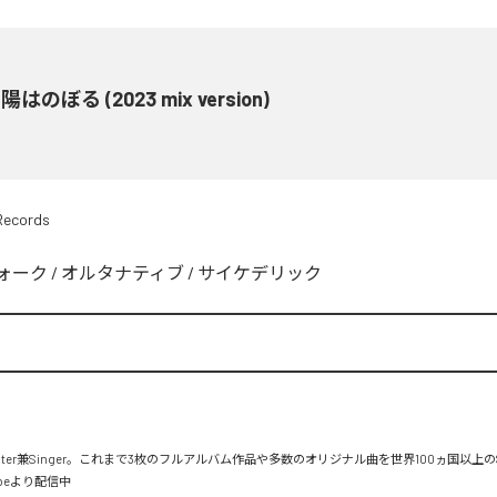
はのぼる (2023 mix version)
 Records
ォーク
/
オルタナティブ
/
サイケデリック
riter兼Singer。これまで3枚のフルアルバム作品や多数のオリジナル曲を世界100ヵ国以上のSp
beより配信中
