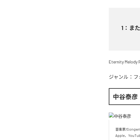
1
：
また陽
Eternity Melody
ジャンル：
フ
中谷泰彦
音楽家/Songw
Apple、YouTu