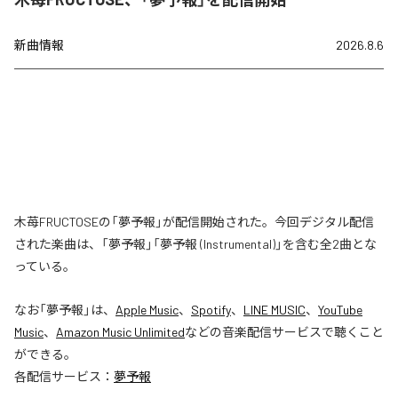
新曲情報
2026.8.6
木苺FRUCTOSEの「夢予報」が配信開始された。今回デジタル配信
された楽曲は、「夢予報」「夢予報 (Instrumental)」を含む全2曲とな
っている。
なお「
夢予報
」は、
Apple Music
、
Spotify
、
LINE MUSIC
、
YouTube
Music
、
Amazon Music Unlimited
などの音楽配信サービスで聴くこと
ができる。
各配信サービス：
夢予報