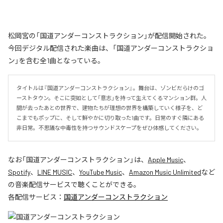
松岡宮の「国道アンダーコンストラクション」が配信開始された。
今回デジタル配信された楽曲は、「国道アンダーコンストラクショ
ン」を含む全1曲となっている。
タイトルは『国道アンダーコンストラクション』。舞台は、ゾンビだらけのゴ
ーストタウン。そこに突如として「意志」を持って生えてくるマンション群。人
間が去ったあとの世界で、建物たちが理想の世界を構築していく様子を、ど
こまでもポップに、そして鮮やかに切り取った1曲です。日常のすぐ隣にある
非日常。不思議な中毒性を持つサウンドスケープをぜひ体感してください。
なお「
国道アンダーコンストラクション
」は、
Apple Music
、
Spotify
、
LINE MUSIC
、
YouTube Music
、
Amazon Music Unlimited
など
の音楽配信サービスで聴くことができる。
各配信サービス：
国道アンダーコンストラクション