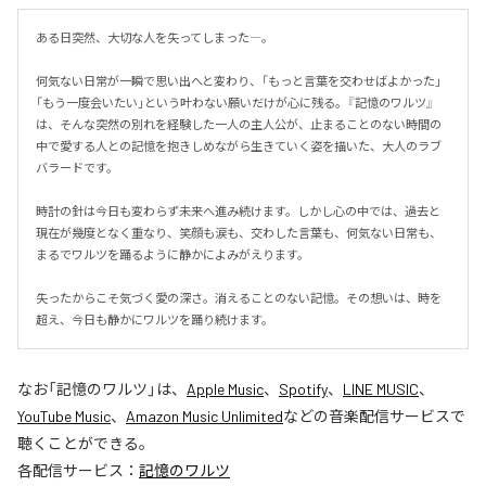
ある日突然、大切な人を失ってしまった―。

何気ない日常が一瞬で思い出へと変わり、「もっと言葉を交わせばよかった」
「もう一度会いたい」という叶わない願いだけが心に残る。『記憶のワルツ』
は、そんな突然の別れを経験した一人の主人公が、止まることのない時間の
中で愛する人との記憶を抱きしめながら生きていく姿を描いた、大人のラブ
バラードです。

時計の針は今日も変わらず未来へ進み続けます。しかし心の中では、過去と
現在が幾度となく重なり、笑顔も涙も、交わした言葉も、何気ない日常も、
まるでワルツを踊るように静かによみがえります。

失ったからこそ気づく愛の深さ。消えることのない記憶。その想いは、時を
超え、今日も静かにワルツを踊り続けます。
なお「
記憶のワルツ
」は、
Apple Music
、
Spotify
、
LINE MUSIC
、
YouTube Music
、
Amazon Music Unlimited
などの音楽配信サービスで
聴くことができる。
各配信サービス：
記憶のワルツ