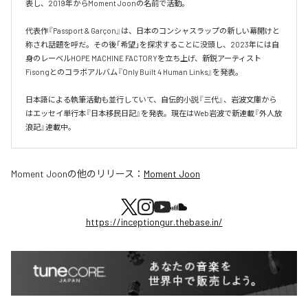
表し、2019年からMoment Joonの名前で活動。

代表作『Passport & Garçon』は、日本のコンシャスラップの新しい幕開けと
称され話題を呼だ。その後「希望」を探求することに没頭し、2023年には自
身のレーベルHOPE MACHINE FACTORYを立ち上げ、新鋭アーティスト
Fisongとのコラボアルバム『Only Built 4 Human Links』を発表。

日本語による執筆活動も並行していて、自伝的小説『三代』、岩波文庫から
はエッセイ単行本『日本移民日記』を発表。現在はWeb岩波で新連載『外人放
浪記』連載中。
Moment Joon
の他のリリース：
Moment Joon
https://inceptiongur.thebase.in/