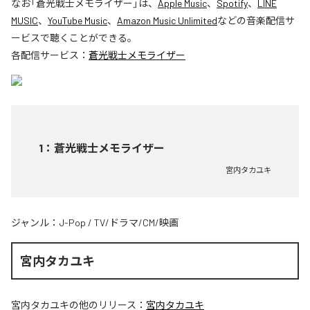
なお「
蒼光戦士メモライザー
」は、
Apple Music
、
Spotify
、
LINE
MUSIC
、
YouTube Music
、
Amazon Music Unlimited
などの音楽配信サ
ービスで聴くことができる。
各配信サービス：
蒼光戦士メモライザー
1
：
蒼光戦士メモライザー
宮内タカユキ
ジャンル：
J-Pop
/
TV/ドラマ/CM/映画
宮内タカユキ
宮内タカユキ
の他のリリース：
宮内タカユキ