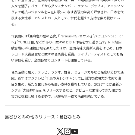
人々を魅了。バラードからダンスナンバー、ラテン、ポップス、アニメソン
グまで幅広いジャンルを自在に歌いこなす表現力は高く評価され、日本を代
表する女性ボーカリストの一人として、世代を超えて支持を集め続けてい
る。

代表曲には「亜麻色の髪の乙女」「Perseus-ペルセウス-」「パピヨン～papillon
～」「YUME日和」などがあり、数々のヒット作品を世に送り出す。NHK紅白
歌合戦に4年連続出場を果たしたほか、全国有線大賞新人賞をはじめ、日本
レコード大賞金賞など数々の音楽賞を受賞。ライブアーティストとしても高
い評価を受け、全国各地でコンサートを開催している。

音楽活動に加え、テレビ、ラジオ、舞台、ミュージカルなど幅広い分野で活
躍。近年はフジテレビ「千鳥の鬼レンチャン」で圧倒的な歌唱力が改めて注
目を集め、新たな世代からも高い支持を獲得している。2026年には最新シ
ングル「太陽神Prism」をリリースするなど、デビュー以来培ってきた確かな
実力と挑戦し続ける姿勢で、現在も第一線で活躍を続けている。
島谷ひとみ
の他のリリース：
島谷ひとみ