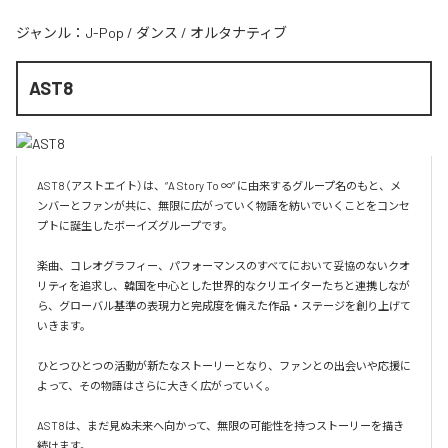
ジャンル：
J-Pop
/
ダンス
/
オルタナティブ
AST8
AST8（アストエイト）は、“A Story To ∞” に由来するグループ名のもと、メ
ンバーとファンが共に、無限に広がっていく物語を紡いでいくことをコンセ
プトに誕生したボーイズグループです。

楽曲、コレオグラフィー、パフォーマンスのすべてにおいて妥協のないクオ
リティを追求し、韓国を中心とした世界的なクリエイターたちと連携しなが
ら、グローバル基準の表現力と完成度を備えた作品・ステージを創り上げて
いきます。

ひとつひとつの活動が新たなストーリーとなり、ファンとの出会いや応援に
よって、その物語はさらに大きく広がっていく。

AST8は、まだ見ぬ未来へ向かって、無限の可能性を持つストーリーを描き
続けます。