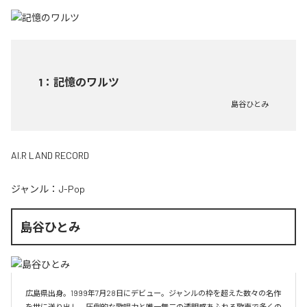
1
：
記憶のワルツ
島谷ひとみ
AI.R LAND RECORD
ジャンル：
J-Pop
島谷ひとみ
広島県出身。1999年7月28日にデビュー。ジャンルの枠を超えた数々の名作
を世に送り出し、圧倒的な歌唱力と唯一無二の透明感あふれる歌声で多くの