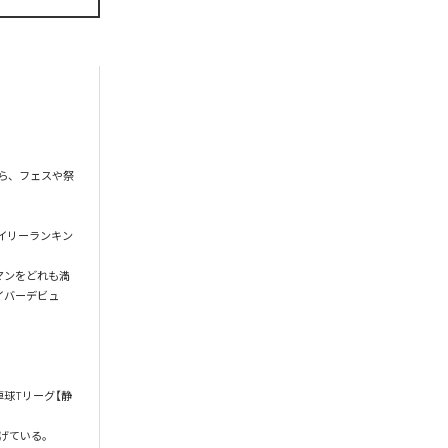
ら、フェスや祭
門デイリーランキン
ンマンをどれも満
イバーデビュ
球Tリーグ【静
ている。
