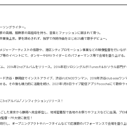
ーソングライター。

家の両親、服飾家の両祖母を持ち、音楽とファッションに囲まれて育つ。

卒業後上京。夢を諦めきれず、独学で作詞作曲をはじめ25歳で歌手デビュー。

メジャーアーティストの仮歌や、港区シティプロモーション事業などの映像監督を行いなが
ブ等のイベントにて、ダンサーやBMXライダーとのパフォーマンス等で会場を盛り上げる。

アルバム、2014年2ndアルバムをリリース。2014年初ソロシングルがiTunes R＆B/ソウル部
ド渋谷・静岡店でインストアライブ、渋谷VUENOSワンマン、2016年渋谷club asiaワ
せる。その後も精力的に活動を続け、2021年1月8日ライブ配信アプリPocochaにて歌枠ラ
0日に3rdアルバム「ノンフィクション」リリース！

過ごした東京から静岡へ完全移住し、地域密着型で各地のお祭りやフェスなどに出演。プロ卓
監督・PR大使に就任！

同行し、オープニングアクトやハーフタイムなどで応援歌のパフォーマンスで会場を盛り上げ