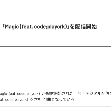
agic (feat. code;playork)」を配信開始
gic (feat. code;playork)」が配信開始された。今回デジタル
feat. code;playork)」を含む全1曲となっている。