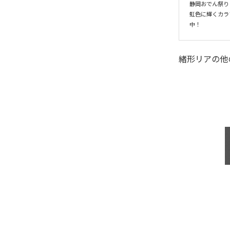
静岡おでん祭り
虹色に輝くカラ
中！
緒形リア
の他