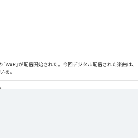
Joonの「WAR」が配信開始された。今回デジタル配信された楽曲は、
ている。
せ
は、
Apple Music
、
Spotify
、
LINE MUSIC
、
YouTube Music
、
Amazon 
の音楽配信サービスで聴くことができる。
ス：
WAR