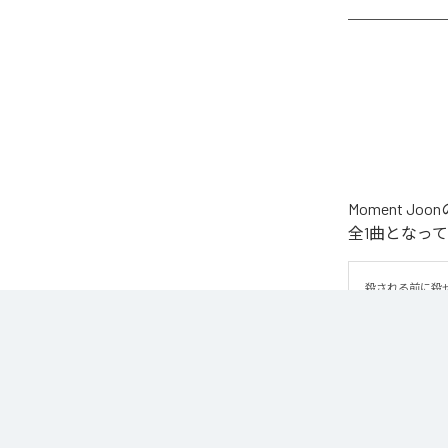
Moment 
全1曲となっ
殺される前に殺
なお「
WAR
」
Unlimited
など
各配信サービ