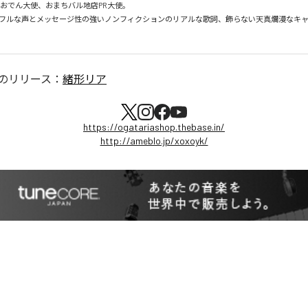
 おでん大使、おまちバル地店PR大使。

フルな声とメッセージ性の強いノンフィクションのリアルな歌詞、飾らない天真爛漫なキ
のリリース：
緒形リア
https://ogatariashop.thebase.in/
http://ameblo.jp/xoxoyk/