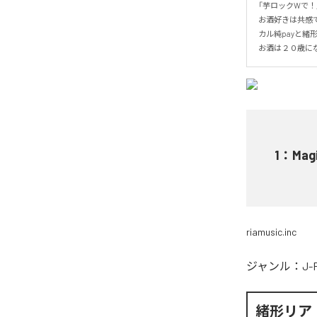
「芋ロックWで！
お酒好きは共感で
カル純payと緒
お酒は２０歳に
1
：
Magi
riamusic.inc
ジャンル：
J-
緒形リア