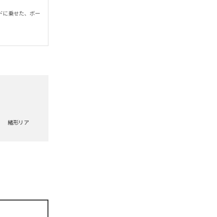
ンドに乗せた、ボー
緒形リア