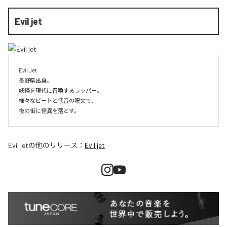
Evil jet
Evil Jet

長野県出身。

妖怪を現代に召喚するラッパー。

様々なビートと低音の呪文で、

夜の街に怪異を落とす。
Evil jet
の他のリリース：
Evil jet