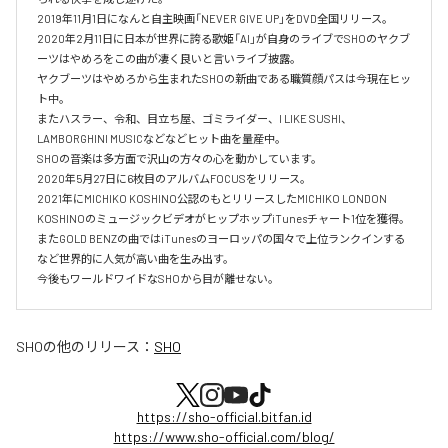
2019年11月1日になんと自主映画「NEVER GIVE UP」をDVD全国リリース。

2020年2月11日に日本が世界に誇る歌姫「AI」が自身のライブでSHOのヤクブ
ーツはやめろをこの曲が凄く良いと言いライブ披露。

ヤクブーツはやめろから生まれたSHOの新曲である職質顔パスは今現在ヒッ
ト中。

またハスラー、令和、目立ち屋、ゴミライダー、I LIKE SUSHI、
LAMBORGHINI MUSICなどなどヒット曲を量産中。

SHOの音楽は多方面で沢山の方々の心を動かしています。

2020年5月27日に6枚目のアルバムFOCUSをリリース。

2021年にMICHIKO KOSHINO公認のもとリリースしたMICHIKO LONDON 
KOSHINOのミュージックビデオがヒップホップiTunesチャート1位を獲得。

またGOLD BENZの曲ではiTunesのヨーロッパの国々で上位ランクインする
など世界的に人気が高い曲を生み出す。

今後もワールドワイドなSHOから目が離せない。
SHO
の他のリリース：
SHO
https://sho-official.bitfan.id
https://www.sho-official.com/blog/