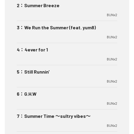
2
：
Summer Breeze
BUNx2
3
：
We Run the Summer (feat. yum8)
BUNx2
4
：
4ever for 1
BUNx2
5
：
Still Runnin'
BUNx2
6
：
G.H.W
BUNx2
7
：
Summer Time 〜sultry vibes〜
BUNx2