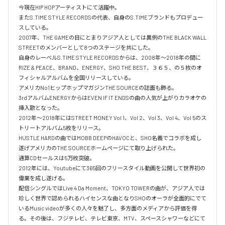
今現在HIP HOPアーティストにて活躍中。

またS.TIME STYLE RECORDSの代表、自身のS.TIMEブランドもプロデュー
スしている。

2007年、THE GAMEの目にとまりアジア人としては異例のTHE BLACK WALL 
STREETのメンバーとして8つのステージを共にした。

自身のレーベルS.TIME STYLE RECORDSからは、2008年〜2018年の間に
RIZE & PEACE、BRAND、ENERGY、SHO THE BEST、３６５、の５枚のオ
フィシャルアルバムを全国リリースしている。

アメリカNo1ヒップホップマガジンTHE SOURCEの誌面も飾る。

3rdアルバムENERGYからはEVEN IF IT ENDSの曲の人気が上がりカラオケの
挿入歌となった。

2012年〜2018年にはSTREET MONEY Vol 1、Vol 2、Vol 3、Vol 4、Vol 5のス
トリートアルバム5枚をリリース。

HUSTLE HARDの曲ではMOBB DEEPのHAVOCと、SHO名義でコラボを成し
遂げアメリカのTHE SOURCEホームページにて取り上げられた。

通算CDセールスは5万枚突破。

2012年には、Youtubeにて365回のフリースタイル動画を公開して世界初の
偉業を成し遂げる。

配信シングルではLive 4 Da Moment、TOKYO TOWERの曲が、アジア人では
珍しく世界で認められるハイセンスな曲となりSHOのオーラが全面的にでて
いるMusic videoが多くの人々を魅了し、多方面のメディアから評価を得
る。その後は、フジテレビ、テレビ東京、MTV、スペースシャワーなどにて