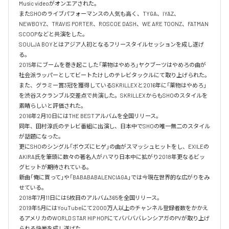
Music videoがオンエアされた。

またSHOのライブパフォーマンスの人気も高く、TYGA、IYAZ、
NEWBOYZ、TRAVIS PORTER、ROSCOE DASH、WE ARE TOONZ、FATMAN 
SCOOPなどと共演をした。

SOULJA BOYとはアジア人初となるフリースタイルセッションを成し遂げ
る。

2015年にブームを巻き起こした「薬物はやめろ」ヤクブーツはやめろの曲が
社会派ラッパーとしてビートたけしのテレビタックルにて取り上げられた。

また、グラミー賞3冠を獲得しているSKRILLEXと2016年に「薬物はやめろ」
を渋谷スクランブル交差点で共演した。SKRILLEXからもSHOのスタイルを
素晴らしいと評価された。

2016年2月10日にはTHE BESTアルバムを全国リリース。

同年、田村淳氏のテレビ番組に出演し、日本中でSHOの唯一無二のスタイル
が話題になった。

更にSHOのシングル「ボウズにヒゲ」の曲がスマッシュヒットをし、EXILEの
AKIRA氏を筆頭に数々の著名人がハマり日本中に拡がり2018年更なるビッ
グヒットが期待されている。

新曲「俺に買って」や「BABABABALENCIAGA」では今現在世界的な広がりをみ
せている。

2018年7月11日には5枚目のアルバム365を全国リリース。

2019年5月にはYouTubeにて2000万人以上のチャンネル登録者数をかかえ
るアメリカのWORLD STAR HIP HOPにてババババレンシアガのPVが取り上げ
られる快挙を成し遂げた。
