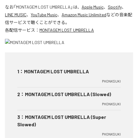
なお「
MONTAGEM LOST UMBRELLA
」は、
Apple Music
、
Spotify
、
LINE MUSIC
、
YouTube Music
、
Amazon Music Unlimited
などの音楽配
信サービスで聴くことができる。
各配信サービス：
MONTAGEM LOST UMBRELLA
1
：
MONTAGEM LOST UMBRELLA
PHONKSUKI
2
：
MONTAGEM LOST UMBRELLA (Slowed)
PHONKSUKI
3
：
MONTAGEM LOST UMBRELLA (Super
Slowed)
PHONKSUKI