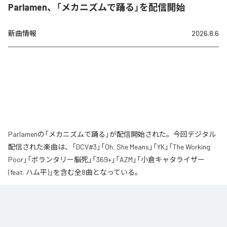
Parlamen、「メカニズムで踊る」を配信開始
新曲情報
2026.8.6
Parlamenの「メカニズムで踊る」が配信開始された。今回デジタル
配信された楽曲は、「DCV#3」「Oh, She Means」「YK」「The Working
Poor」「ボランタリー脳死」「369+」「AZM」「小倉キャタライザー
(feat. ハム平)」を含む全8曲となっている。
なお「
メカニズムで踊る
」は、
Apple Music
、
Spotify
、
LINE MUSIC
、
YouTube Music
、
Amazon Music Unlimited
などの音楽配信サービスで
聴くことができる。