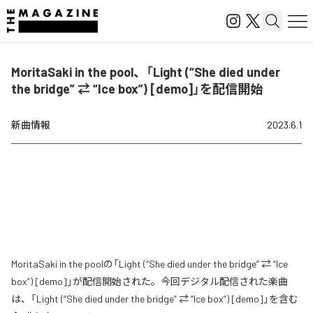
MoritaSaki in the pool、「Light (“She died under
the bridge” ⇄ “Ice box”) [demo]」を配信開始
新曲情報
2023.6.1
MoritaSaki in the poolの「Light (“She died under the bridge” ⇄ “Ice
box”) [demo]」が配信開始された。今回デジタル配信された楽曲
は、「Light (“She died under the bridge” ⇄ “Ice box”) [demo]」を含む