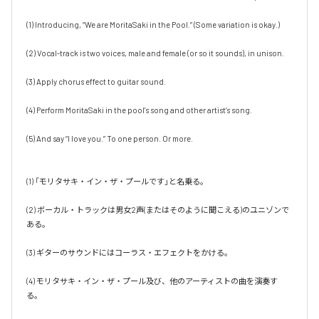
(1) Introducing, “We are MoritaSaki in the Pool.” (Some variation is okay.) 

(2) Vocal-track is two voices, male and female (or so it sounds), in unison.

(3) Apply chorus effect to guitar sound.

(4) Perform MoritaSaki in the pool's song and other artist’s song.

(5) And say “I love you.” To one person. Or more.

(1) 「モリタサキ・イン・ザ・プールです」と名乗る。

(2) ボーカル・トラックは男女2声(またはそのように聞こえる)のユニゾンで
ある。

(3) ギターのサウンドにはコーラス・エフェクトをかける。

(4) モリタサキ・イン・ザ・プール及び、他のアーティストの曲を演奏す
る。
