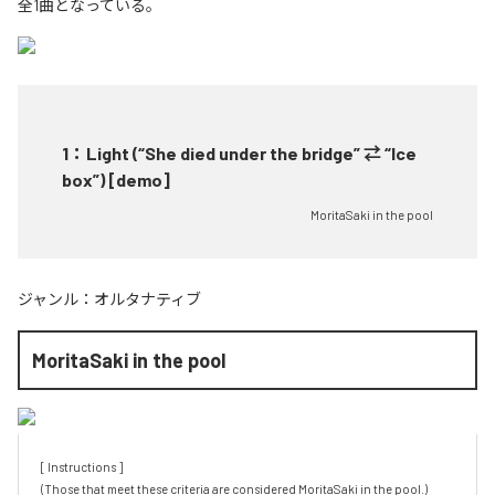
全1曲となっている。
1
：
Light (“She died under the bridge” ⇄ “Ice
box”) [demo]
MoritaSaki in the pool
ジャンル：
オルタナティブ
MoritaSaki in the pool
[ Instructions ]

(Those that meet these criteria are considered MoritaSaki in the pool.)
