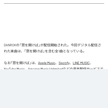
DANROKの「窓を開けば」が配信開始された。今回デジタル配信さ
れた楽曲は、「窓を開けば」を含む全1曲となっている。
なお「
窓を開けば
」は、
Apple Music
、
Spotify
、
LINE MUSIC
、
YouTube Music
、
Amazon Music Unlimited
などの音楽配信サービスで
聴くことができる。
各配信サービス：
窓を開けば