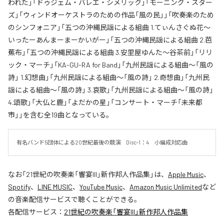
われた」「ドゥジェム・バレエ・シメリック」「モーニング・スター
ズ」「ウィンドオーケストラのための作品「風の民」」「吹奏楽のため
のシンフォニア」「五つの沖縄民謡による組曲 1.てぃんさぐぬ花～
いったーあんまーまーかいがー」「五つの沖縄民謡による組曲 2.芭
蕉布」「五つの沖縄民謡による組曲 3.安里屋ゆんた～谷茶前」「リリ
ック・マーチ」「KA-GU-RA for Band」「九州民謡による組曲～「風の
詩」 1.幻想曲」「九州民謡による組曲～「風の詩」 2.奇想曲」「九州民
謡による組曲～「風の詩」 3.哀歌」「九州民謡による組曲～「風の詩」
4.頌歌」「大仏と鹿」「よだかの星」「コンサート・マーチ「未来都
市」」を含む全19曲となっている。
有名バンド5団体による20世紀最後の競演　Disc-1：4　小編成対応曲
なお「
21世紀の吹奏楽「響宴III」新作邦人作品集
」は、
Apple Music
、
Spotify
、
LINE MUSIC
、
YouTube Music
、
Amazon Music Unlimited
など
の音楽配信サービスで聴くことができる。
各配信サービス：
21世紀の吹奏楽「響宴III」新作邦人作品集