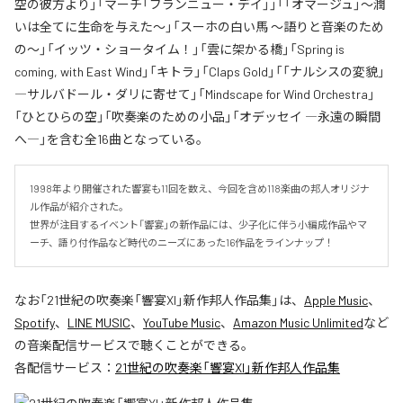
空の彼方より」「マーチ「ブランニュー・デイ」」「「オマージュ」～潤
いは全てに生命を与えた～」「スーホの白い馬 ～語りと音楽のため
の～」「イッツ・ショータイム！」「雲に架かる橋」「Spring is
coming, with East Wind」「キトラ」「Claps Gold」「「ナルシスの変貌」
―サルバドール・ダリに寄せて」「Mindscape for Wind Orchestra」
「ひとひらの空」「吹奏楽のための小品」「オデッセイ ―永遠の瞬間
へ―」を含む全16曲となっている。
1998年より開催された響宴も11回を数え、今回を含め118楽曲の邦人オリジナ
ル作品が紹介された。

世界が注目するイベント「響宴」の新作品には、少子化に伴う小編成作品やマ
ーチ、語り付作品など時代のニーズにあった16作品をラインナップ！
なお「
21世紀の吹奏楽「響宴XI」新作邦人作品集
」は、
Apple Music
、
Spotify
、
LINE MUSIC
、
YouTube Music
、
Amazon Music Unlimited
など
の音楽配信サービスで聴くことができる。
各配信サービス：
21世紀の吹奏楽「響宴XI」新作邦人作品集