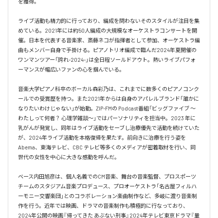
を獲得。

ライブ活動も精力的に行っており、編成を問わないそのスタイルが注目を集
めている。2021年には約50人編成の大規模なオーケストラコンサートを開
催。日本を代表する音楽家、斎藤ネコが指揮者として参加、オーケストラ編
曲もメンバー自身で手掛ける。ピアノトリオ編成で臨んだ2024年夏開催の
ワンマンツアー「誇れ-2024-」は全日程ソールドアウト。熱いライブパフォ
ーマンスが幅広いファンの心を掴んでいる。

音楽大学ピアノ科卒のボーカル森彩乃は、これまでに数多くのピアノコンク
ールでの受賞歴を持つ。また2021年からは自身のアパレルブランド「誰かに
なりたいわけじゃない」が始動。ZIP-FMの Podcast番組「ビッグファイブ 〜
わたしって何者？ 心理学雑談〜」ではパーソナリティを担当中。2023 年に
乳がんが発覚し、同年はライブ活動をセーブし治療優先で活動を続けていた
が、2024年ライブ活動を本格復帰を果たす。前向きに治療を行う姿を
Abema、東海テレビ、CBC テレビ等多くのメディアが密着取材を行い、同
世代の女性を中心に大きな感動を呼んだ。

ベース内田旭彦は、個人名義でのCM音楽、舞台の音楽監督、プロスポーツ
チームのスタジアム音楽プロデュース、プロオーケストラ「名古屋フィルハ
ーモニー交響楽団」とのコラボレーション楽曲制作など、多岐に渡り音楽制
作を行う。近年では映画、ドラマの音楽制作も積極的に行なっており、
2024年公開の映画『帰ってきた あぶない刑事』2024年テレビ東京ドラマ『量