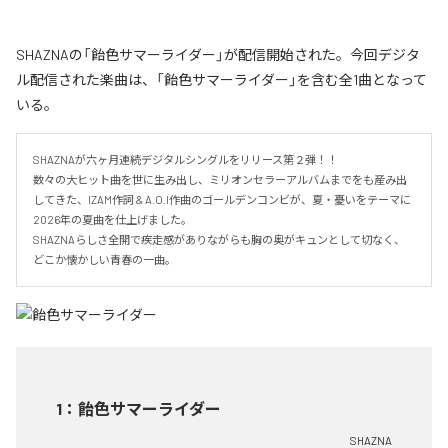
SHAZNAの「飴色サマーライダー」が配信開始された。今回デジタ
ル配信された楽曲は、「飴色サマーライダー」を含む全1曲となって
いる。
SHAZNAが六ヶ月連続デジタルシングルをリリース第２弾！！

数々の大ヒット曲を世に生み出し、ミリオンセラーアルバムまでをも産み出
してきた、IZAM作詞 & A.O.I作曲のゴールデンコンビが、夏・憂いをテーマに
2026年の夏曲を仕上げました。

SHAZNAらしさ全開で疾走感がありながらも胸の奥がキュンとして切なく、
どこか懐かしい青春の一曲。
1
：
飴色サマーライダー
SHAZNA