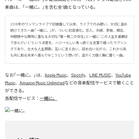
楽曲は、「一緒に。」を含む全1曲となっている。
2018年のワンマンライブで初披露して以来、ライブでのみ歌い、大切に温め
続けてきた一曲「一緒に。」が、ついに初音源化。恋人、夫婦、家族、親友、
仲間――様々な関係に重なる大切な「唯一無二の存在」と一緒に “この人生を最期ま
で歩んでいく”という決意を、ハジ→らしい真っ直ぐな言葉で綴ったラブソン
グであり、壮大な人生賛歌。互いに支え合い、認め合いながら、これから先
も共に創る未来へ進んでゆこうという想いが、温かく力強く胸に響く一曲。
なお「
一緒に。
」は、
Apple Music
、
Spotify
、
LINE MUSIC
、
YouTube
Music
、
Amazon Music Unlimited
などの音楽配信サービスで聴くこと
ができる。
各配信サービス：
一緒に。