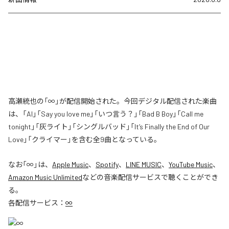
高瀬統也の「∞」が配信開始された。今回デジタル配信された楽曲
は、「AI」「Say you love me」「いつ言う？」「Bad B Boy」「Call me
tonight」「灰ライト」「シングルバッド」「It’s Finally the End of Our
Love」「クライマー」を含む全9曲となっている。
なお「
∞
」は、
Apple Music
、
Spotify
、
LINE MUSIC
、
YouTube Music
、
Amazon Music Unlimited
などの音楽配信サービスで聴くことができ
る。
各配信サービス：
∞