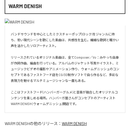
WARM DENISH
バンドサウンドを中心としたミクスチャーポップ(ロック)をジャンルに持
ち、若い現代シーンを歌にした楽曲は、共感性を生む。繊細な歌詞と暖かい
声を活かしたソロアーティスト。

リリースされているオリジナル楽曲は、全てComposer／Vo：みやっち自身
が作詞作曲、編曲を行っている。アルバムのジャケット写真やイラスト、ミ
ュージックビデオの撮影やアニメーション作り、ウォームデニッシュのコン
セプトであるファストフード店をCG/3D制作ソフトで自ら作るなど、多彩な
表現力を魅せるマルチミュージシャンな一面もある。

ここはファストフード(ハンバーガーグルメ)と音楽が融合したオリジナルコ
ンテンツを楽しめる場所。ハンバーガ屋さんがコンセプトのアーティスト
WARM DENISH (ウォームデニッシュ)開店です。
WARM DENISH
の他のリリース：
WARM DENISH