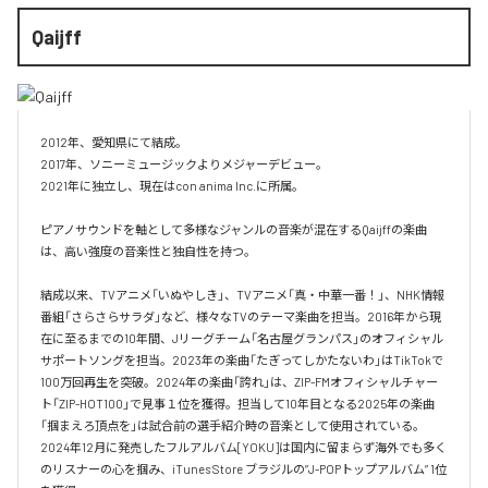
Qaijff
2012年、愛知県にて結成。

2017年、ソニーミュージックよりメジャーデビュー。

2021年に独立し、現在はcon anima Inc.に所属。

ピアノサウンドを軸として多様なジャンルの音楽が混在するQaijffの楽曲
は、高い強度の音楽性と独自性を持つ。

結成以来、TVアニメ「いぬやしき」、TVアニメ「真・中華一番！」、NHK情報
番組「さらさらサラダ」など、様々なTVのテーマ楽曲を担当。2016年から現
在に至るまでの10年間、Jリーグチーム「名古屋グランパス」のオフィシャル
サポートソングを担当。2023年の楽曲「たぎってしかたないわ」はTikTokで
100万回再生を突破。2024年の楽曲「誇れ」は、ZIP-FMオフィシャルチャー
ト「ZIP-HOT100」で見事１位を獲得。担当して10年目となる2025年の楽曲
「掴まえろ頂点を」は試合前の選手紹介時の音楽として使用されている。

2024年12月に発売したフルアルバム[YOKU]は国内に留まらず海外でも多く
のリスナーの心を掴み、iTunes Store ブラジルの”J-POPトップアルバム” 1位