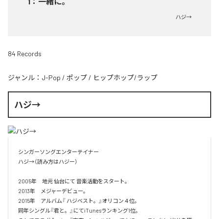
1
：
一緒に。
ハジ→
84 Records
ジャンル：
J-Pop
/
ポップ
/
ヒップホップ/ラップ
ハジ→
シンガーソングエンターテイナー

ハジ→（読み方はハジー）

2005年　地元 仙台にて 音楽活動をスタート。

2013年　メジャーデビュー。

2015年　アルバム『 ハジベスト。』オリコン４位。

同年シングル『君と。』にてiTunesランキング1位。
