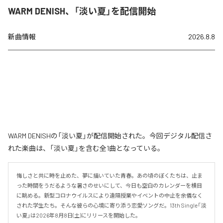
WARM DENISH、「淡い夏」を配信開始
新曲情報
2026.8.8
WARM DENISHの「淡い夏」が配信開始された。今回デジタル配信さ
れた楽曲は、「淡い夏」を含む全1曲となっている。
悔しさと共に時を止めた、夢に描いていた青春。あの頃のぼくたちは、止ま
った時間をうだるような暑さのせいにして、今日も空白のカレンダーを横目
に眺める。新型コロナウイルスにより遠隔授業やイベントの中止を余儀なく
された学生たち。そんな彼らの心境に寄り添う恋愛ソングだ。13th Single「淡
い夏」は2026年8月8日(土)にリリースを開始した。