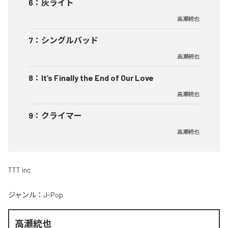
6
：
灰ライト
高瀬統也
7
：
シングルバッド
高瀬統也
8
：
It’s Finally the End of Our Love
高瀬統也
9
：
クライマー
高瀬統也
TTT inc
ジャンル：
J-Pop
高瀬統也