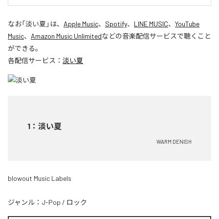
なお「
淡い夏
」は、
Apple Music
、
Spotify
、
LINE MUSIC
、
YouTube
Music
、
Amazon Music Unlimited
などの音楽配信サービスで聴くこと
ができる。
各配信サービス：
淡い夏
1
：
淡い夏
WARM DENISH
blowout Music Labels
ジャンル：
J-Pop
/
ロック