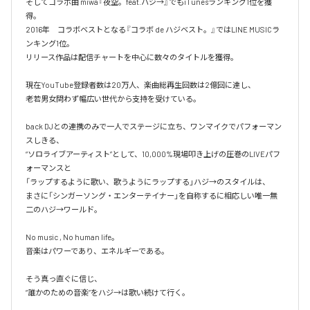
そしてコラボ曲 miwa『夜空。feat.ハジ→』でもiTunesランキング1位を獲
得。

2016年　コラボベストとなる『コラボ de ハジベスト。』ではLINE MUSICラ
ンキング1位。

リリース作品は配信チャートを中心に数々のタイトルを獲得。

現在YouTube登録者数は20万人、楽曲総再生回数は2億回に達し、

老若男女問わず幅広い世代から支持を受けている。 

back DJとの連携のみで一人でステージに立ち、ワンマイクでパフォーマン
スしきる、

“ソロライブアーティスト”として、10,000%現場叩き上げの圧巻のLIVEパフ
ォーマンスと

「ラップするように歌い、歌うようにラップする」ハジ→のスタイルは、

まさに「シンガーソング・エンターテイナー」を自称するに相応しい唯一無
二のハジ→ワールド。

No music , No human life。

音楽はパワーであり、エネルギーである。

そう真っ直ぐに信じ、
