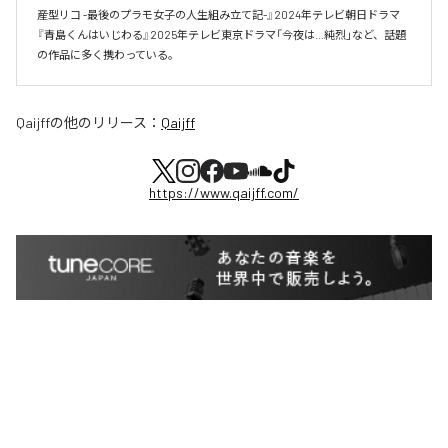
産型リコ -最後のプラモ女子の人生組み立て記-』2024年テレビ朝日ドラマ
『青島くんはいじわる』2025年テレビ東京ドラマ「今夜は…純烈」など、話題
の作品に多く携わっている。
Qaijff
の他のリリース：
Qaijff
https://www.qaijff.com/