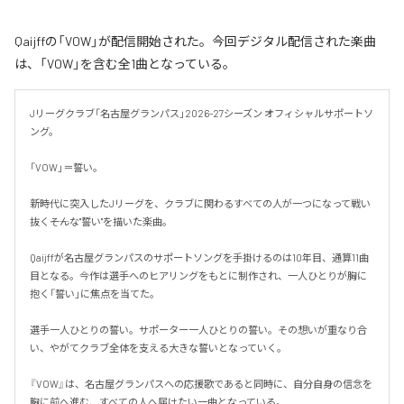
Qaijffの「VOW」が配信開始された。今回デジタル配信された楽曲
は、「VOW」を含む全1曲となっている。
Jリーグクラブ「名古屋グランパス」2026-27シーズン オフィシャルサポートソ
ング。

「VOW」＝誓い。

新時代に突入したJリーグを、クラブに関わるすべての人が一つになって戦い
抜く――そんな"誓い"を描いた楽曲。

Qaijffが名古屋グランパスのサポートソングを手掛けるのは10年目、通算11曲
目となる。今作は選手へのヒアリングをもとに制作され、一人ひとりが胸に
抱く「誓い」に焦点を当てた。

選手一人ひとりの誓い。サポーター一人ひとりの誓い。その想いが重なり合
い、やがてクラブ全体を支える大きな誓いとなっていく。

『VOW』は、名古屋グランパスへの応援歌であると同時に、自分自身の信念を
胸に前へ進む、すべての人へ届けたい一曲となっている。