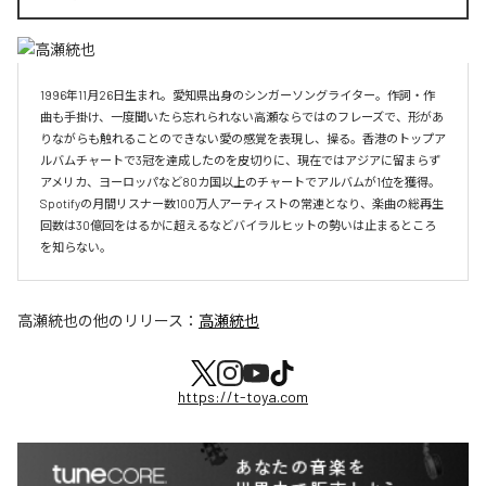
1996年11月26日生まれ。愛知県出身のシンガーソングライター。作詞・作
曲も手掛け、一度聞いたら忘れられない高瀬ならではのフレーズで、形があ
りながらも触れることのできない愛の感覚を表現し、操る。香港のトップア
ルバムチャートで3冠を達成したのを皮切りに、現在ではアジアに留まらず
アメリカ、ヨーロッパなど80カ国以上のチャートでアルバムが1位を獲得。
Spotifyの月間リスナー数100万人アーティストの常連となり、楽曲の総再生
回数は30億回をはるかに超えるなどバイラルヒットの勢いは止まるところ
を知らない。
高瀬統也
の他のリリース：
高瀬統也
https://t-toya.com