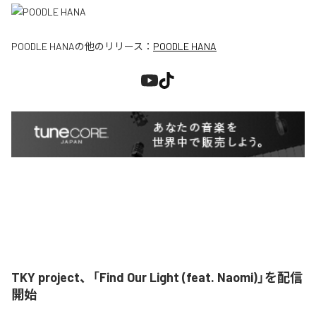
POODLE HANA
の他のリリース：
POODLE HANA
TKY project、「Find Our Light (feat. Naomi)」を配信
開始