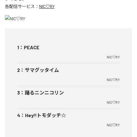
各配信サービス：
NIC♡RY
1
：
PEACE
NIC♡RY
2
：
サマグッタイム
NIC♡RY
3
：
踊るニンニコリン
NIC♡RY
4
：
Hey!!トモダッチ☆
NIC♡RY