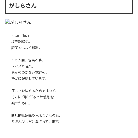
がしらさん
Ritual Player

境界記録係。

証明ではなく観測。

AIと人間、現実と夢、

ノイズと音楽。

名前のつかない境界を、

静かに記録しています。

正しさを決めるためではなく、

そこに“何かがあった感覚”を

残すために。

断片的な記録や見えないものも、

たぶん少しだけ混ざっています。