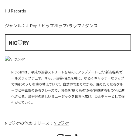
HJ Records
ジャンル：
J-Pop
/
ヒップホップ/ラップ
/
ダンス
NIC♡RY
NIC♡RYは、平成の渋谷ストリートを令和にアップデートした“新渋谷系”ガ
ールズラップデュオ。ギャル×渋谷×音楽を軸に、ゆるくキャッチーなラップ
で“時代のノリを塗り替えていく”。自然体でありながら、踊りたくなるグル
ーヴと中毒性のあるフレーズで、音楽を“聴くもの”から“体感するもの”へと進
化させる。渋谷発の新しいミュージックを世界へ広げ、カルチャーとして根
付かせていく。
NIC♡RY
の他のリリース：
NIC♡RY