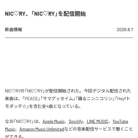
NIC♡RY、「NIC♡RY」を配信開始
新曲情報
2026.8.7
NIC♡RYの「NIC♡RY」が配信開始された。今回デジタル配信された
楽曲は、「PEACE」「サマグッタイム」「踊るニンニコリン」「Hey!!ト
モダッチ☆」を含む全4曲となっている。
なお「
NIC♡RY
」は、
Apple Music
、
Spotify
、
LINE MUSIC
、
YouTube
Music
、
Amazon Music Unlimited
などの音楽配信サービスで聴くこと
ができる。