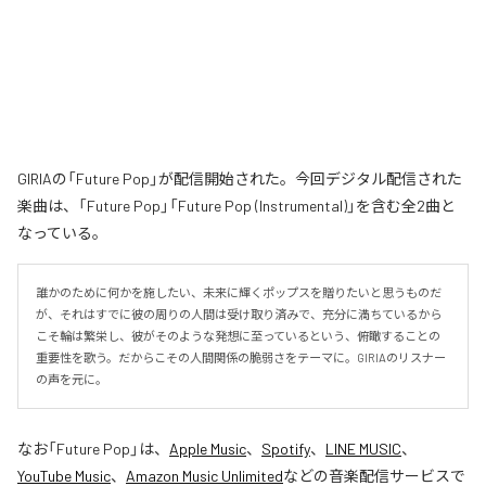
GIRIAの「Future Pop」が配信開始された。今回デジタル配信された
楽曲は、「Future Pop」「Future Pop (Instrumental)」を含む全2曲と
なっている。
誰かのために何かを施したい、未来に輝くポップスを贈りたいと思うものだ
が、それはすでに彼の周りの人間は受け取り済みで、充分に満ちているから
こそ輪は繁栄し、彼がそのような発想に至っているという、俯瞰することの
重要性を歌う。だからこその人間関係の脆弱さをテーマに。GIRIAのリスナー
の声を元に。
なお「
Future Pop
」は、
Apple Music
、
Spotify
、
LINE MUSIC
、
YouTube Music
、
Amazon Music Unlimited
などの音楽配信サービスで