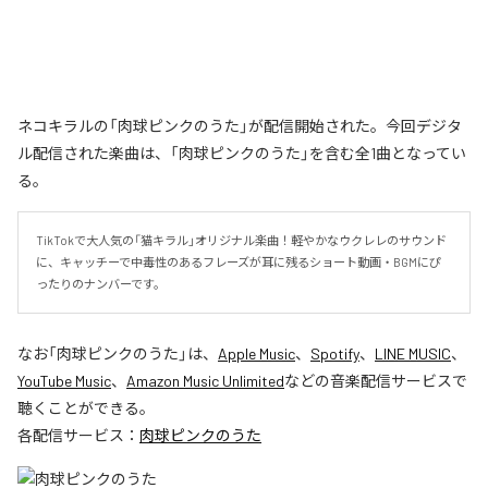
ネコキラルの「肉球ピンクのうた」が配信開始された。今回デジタ
ル配信された楽曲は、「肉球ピンクのうた」を含む全1曲となってい
る。
TikTokで大人気の「猫キラル」オリジナル楽曲！軽やかなウクレレのサウンド
に、キャッチーで中毒性のあるフレーズが耳に残るショート動画・BGMにぴ
ったりのナンバーです。
なお「
肉球ピンクのうた
」は、
Apple Music
、
Spotify
、
LINE MUSIC
、
YouTube Music
、
Amazon Music Unlimited
などの音楽配信サービスで
聴くことができる。
各配信サービス：
肉球ピンクのうた