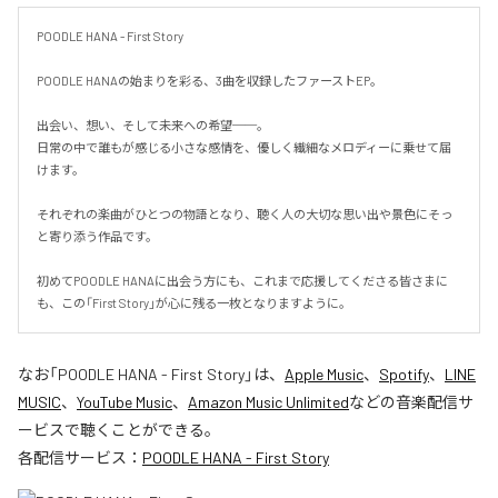
POODLE HANA - First Story

POODLE HANAの始まりを彩る、3曲を収録したファーストEP。

出会い、想い、そして未来への希望──。

日常の中で誰もが感じる小さな感情を、優しく繊細なメロディーに乗せて届
けます。

それぞれの楽曲がひとつの物語となり、聴く人の大切な思い出や景色にそっ
と寄り添う作品です。

初めてPOODLE HANAに出会う方にも、これまで応援してくださる皆さまに
も、この「First Story」が心に残る一枚となりますように。
なお「
POODLE HANA - First Story
」は、
Apple Music
、
Spotify
、
LINE
MUSIC
、
YouTube Music
、
Amazon Music Unlimited
などの音楽配信サ
ービスで聴くことができる。
各配信サービス：
POODLE HANA - First Story