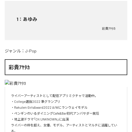
1
：
あゆみ
彩貴ｱﾔﾀｶ
ジャンル：
J-Pop
彩貴ｱﾔﾀｶ
ライバーアーティストとして配信アプリミクチャで活動中。

・College選抜2022 準グランプリ

・Rakuten GirlsAward2022 A/Wにランウェイモデル

・ペンギンのいるダイニングCafe&Bar初代アンバサダー就任

・地上波ドラマ「CH.UNKNOWN」に出演

ライバーの枠を超え、女優、モデル、アーティストとマルチに活躍してい
る。
