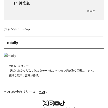
1
：
片恋花
miolly
ジャンル：
J-Pop
miolly
miolly - ミオリー

”選ばれなかった私のうた”をテーマに、叶わない恋を歌う音楽ユニット。

miolly
の他のリリース：
miolly