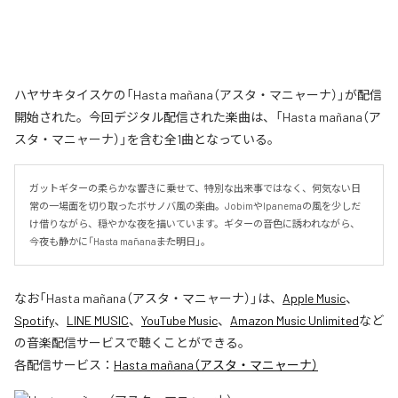
ハヤサキタイスケの「Hasta mañana（アスタ・マニャーナ）」が配信
開始された。今回デジタル配信された楽曲は、「Hasta mañana（ア
スタ・マニャーナ）」を含む全1曲となっている。
ガットギターの柔らかな響きに乗せて、特別な出来事ではなく、何気ない日
常の一場面を切り取ったボサノバ風の楽曲。JobimやIpanemaの風を少しだ
け借りながら、穏やかな夜を描いています。ギターの音色に誘われながら、
今夜も静かに「Hasta mañana――また明日」。
なお「
Hasta mañana（アスタ・マニャーナ）
」は、
Apple Music
、
Spotify
、
LINE MUSIC
、
YouTube Music
、
Amazon Music Unlimited
など
の音楽配信サービスで聴くことができる。
各配信サービス：
Hasta mañana（アスタ・マニャーナ）