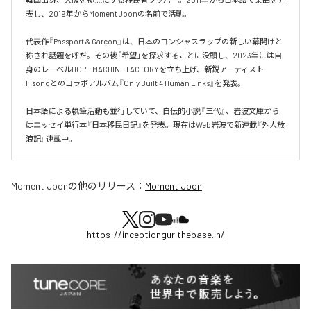
表し、2019年からMoment Joonの名前で活動。

代表作『Passport & Garçon』は、日本のコンシャスラップの新しい幕開けと
称され話題を呼だ。その後「希望」を探求することに没頭し、2023年には自
身のレーベルHOPE MACHINE FACTORYを立ち上げ、新鋭アーティスト
Fisongとのコラボアルバム『Only Built 4 Human Links』を発表。

日本語による執筆活動も並行していて、自伝的小説『三代』、岩波文庫から
はエッセイ単行本『日本移民日記』を発表。現在はWeb岩波で新連載『外人放
浪記』連載中。
Moment Joon
の他のリリース：
Moment Joon
https://inceptiongur.thebase.in/