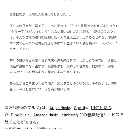
ある日突然、大切な人を失ってしまった―。

何気ない日常が一瞬で思い出へと変わり、「もっと言葉を交わせばよかった」
「もう一度会いたい」という叶わない願いだけが心に残る。『記憶のワルツ』
は、そんな突然の別れを経験した一人の主人公が、止まることのない時間の
中で愛する人との記憶を抱きしめながら生きていく姿を描いた、大人のラブ
バラードです。

時計の針は今日も変わらず未来へ進み続けます。しかし心の中では、過去と
現在が幾度となく重なり、笑顔も涙も、交わした言葉も、何気ない日常も、
まるでワルツを踊るように静かによみがえります。

失ったからこそ気づく愛の深さ。消えることのない記憶。その想いは、時を
超え、今日も静かにワルツを踊り続けます。
なお「
記憶のワルツ
」は、
Apple Music
、
Spotify
、
LINE MUSIC
、
YouTube Music
、
Amazon Music Unlimited
などの音楽配信サービスで
聴くことができる。