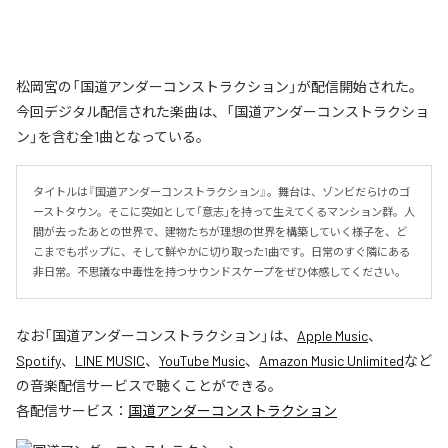
松岡宮の「国道アンダーコンストラクション」が配信開始された。
今回デジタル配信された楽曲は、「国道アンダーコンストラクショ
ン」を含む全1曲となっている。
タイトルは『国道アンダーコンストラクション』。舞台は、ゾンビだらけのゴ
ーストタウン。そこに突如として「意志」を持って生えてくるマンション群。人
間が去ったあとの世界で、建物たちが理想の世界を構築していく様子を、ど
こまでもポップに、そして鮮やかに切り取った1曲です。日常のすぐ隣にある
非日常。不思議な中毒性を持つサウンドスケープをぜひ体感してください。
なお「
国道アンダーコンストラクション
」は、
Apple Music
、
Spotify
、
LINE MUSIC
、
YouTube Music
、
Amazon Music Unlimited
など
の音楽配信サービスで聴くことができる。
各配信サービス：
国道アンダーコンストラクション