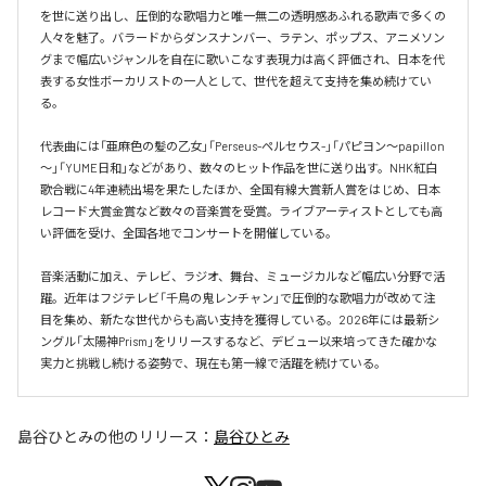
を世に送り出し、圧倒的な歌唱力と唯一無二の透明感あふれる歌声で多くの
人々を魅了。バラードからダンスナンバー、ラテン、ポップス、アニメソン
グまで幅広いジャンルを自在に歌いこなす表現力は高く評価され、日本を代
表する女性ボーカリストの一人として、世代を超えて支持を集め続けてい
る。

代表曲には「亜麻色の髪の乙女」「Perseus-ペルセウス-」「パピヨン～papillon
～」「YUME日和」などがあり、数々のヒット作品を世に送り出す。NHK紅白
歌合戦に4年連続出場を果たしたほか、全国有線大賞新人賞をはじめ、日本
レコード大賞金賞など数々の音楽賞を受賞。ライブアーティストとしても高
い評価を受け、全国各地でコンサートを開催している。

音楽活動に加え、テレビ、ラジオ、舞台、ミュージカルなど幅広い分野で活
躍。近年はフジテレビ「千鳥の鬼レンチャン」で圧倒的な歌唱力が改めて注
目を集め、新たな世代からも高い支持を獲得している。2026年には最新シ
ングル「太陽神Prism」をリリースするなど、デビュー以来培ってきた確かな
実力と挑戦し続ける姿勢で、現在も第一線で活躍を続けている。
島谷ひとみ
の他のリリース：
島谷ひとみ