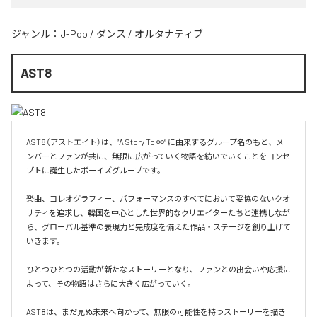
ジャンル：
J-Pop
/
ダンス
/
オルタナティブ
AST8
AST8（アストエイト）は、“A Story To ∞” に由来するグループ名のもと、メ
ンバーとファンが共に、無限に広がっていく物語を紡いでいくことをコンセ
プトに誕生したボーイズグループです。

楽曲、コレオグラフィー、パフォーマンスのすべてにおいて妥協のないクオ
リティを追求し、韓国を中心とした世界的なクリエイターたちと連携しなが
ら、グローバル基準の表現力と完成度を備えた作品・ステージを創り上げて
いきます。

ひとつひとつの活動が新たなストーリーとなり、ファンとの出会いや応援に
よって、その物語はさらに大きく広がっていく。

AST8は、まだ見ぬ未来へ向かって、無限の可能性を持つストーリーを描き