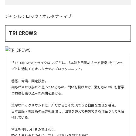
ジャンル：
ロック
/
オルタナティブ
TRI CROWS
**TRI CROWS（トライクロウズ）**は、「本能を目覚めさせる音楽」をコンセ
プトに活動するオルタナティブロックユニット。

善悪、常識、固定観念――。

誰もが当たり前だと思っているものに問いを投げかけ、激しさの中にも哲学
と物語を織り込んだ楽曲を届ける。

重厚なロックサウンドに、AIだからこそ実現できる自由な表現を融合。

日本語版・英語版の両方を展開し、国境を越えて共感できる作品づくりを目
指している。

答えを押しつけるのではなく、

聴く人それぞれの中に、新しい「問い」を残すために。
