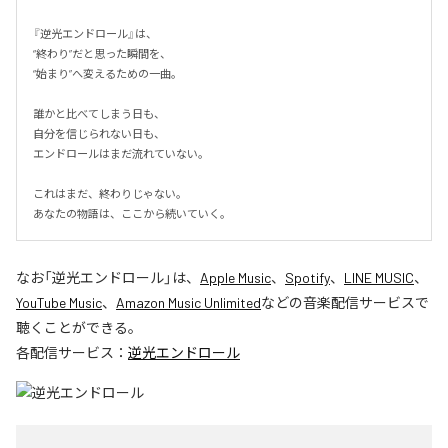
『逆光エンドロール』は、

“終わり”だと思った瞬間を、

“始まり”へ変えるための一曲。

誰かと比べてしまう日も、

自分を信じられない日も、

エンドロールはまだ流れていない。

これはまだ、終わりじゃない。

あなたの物語は、ここから続いていく。
なお「
逆光エンドロール
」は、
Apple Music
、
Spotify
、
LINE MUSIC
、
YouTube Music
、
Amazon Music Unlimited
などの音楽配信サービスで
聴くことができる。
各配信サービス：
逆光エンドロール