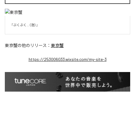
『ぶくぶく...（泡）』
東京蟹
の他のリリース：
東京蟹
https://253006033.wixsite.com/my-site-3