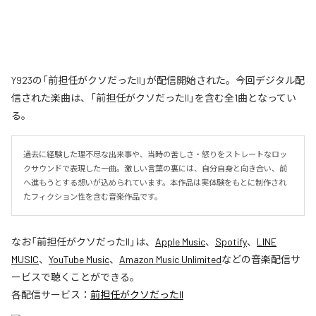
Y923の「前担任がクソだったII」が配信開始された。今回デジタル配
信された楽曲は、「前担任がクソだったII」を含む全1曲となってい
る。
過去に経験した理不尽な出来事や、当時の苦しさ・怒りをストレートなロッ
クサウンドで表現した一曲。激しい言葉の裏には、自分自身と向き合い、前
へ進もうとする想いが込められています。本作品は実体験をもとに制作され
たフィクション性を含む音楽作品です。
なお「
前担任がクソだったII
」は、
Apple Music
、
Spotify
、
LINE
MUSIC
、
YouTube Music
、
Amazon Music Unlimited
などの音楽配信サ
ービスで聴くことができる。
各配信サービス：
前担任がクソだったII