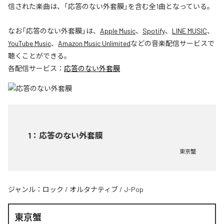
信された楽曲は、「応答のない外套膜」を含む全1曲となっている。
なお「
応答のない外套膜
」は、
Apple Music
、
Spotify
、
LINE MUSIC
、
YouTube Music
、
Amazon Music Unlimited
などの音楽配信サービスで
聴くことができる。
各配信サービス：
応答のない外套膜
1
：
応答のない外套膜
東京蟹
ジャンル：
ロック
/
オルタナティブ
/
J-Pop
東京蟹