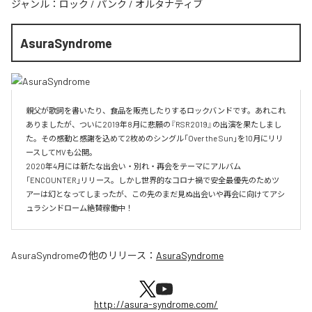
ジャンル：
ロック
/
パンク
/
オルタナティブ
AsuraSyndrome
親父が歌詞を書いたり、食品を販売したりするロックバンドです。あれこれ
ありましたが、ついに2019年8月に悲願の『RSR2019』の出演を果たしまし
た。その感動と感謝を込めて2枚めのシングル「Over the Sun」を10月にリリ
ースしてMVも公開。

2020年4月には新たな出会い・別れ・再会をテーマにアルバム
「ENCOUNTER」リリース。しかし世界的なコロナ禍で安全最優先のためツ
アーは幻となってしまったが、この先のまだ見ぬ出会いや再会に向けてアシ
ュラシンドローム絶賛稼働中！
AsuraSyndrome
の他のリリース：
AsuraSyndrome
http://asura-syndrome.com/