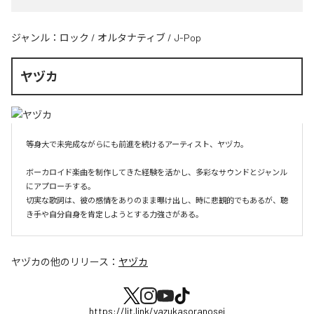
ジャンル：
ロック
/
オルタナティブ
/
J-Pop
ヤヅカ
等身大で未完成ながらにも前進を続けるアーティスト、ヤヅカ。

ボーカロイド楽曲を制作してきた経験を活かし、多彩なサウンドとジャンル
にアプローチする。

切実な歌詞は、彼の感情をありのまま曝け出し、時に悲観的でもあるが、聴
き手や自分自身を肯定しようとする力強さがある。
ヤヅカ
の他のリリース：
ヤヅカ
https://lit.link/yazukasoranosei