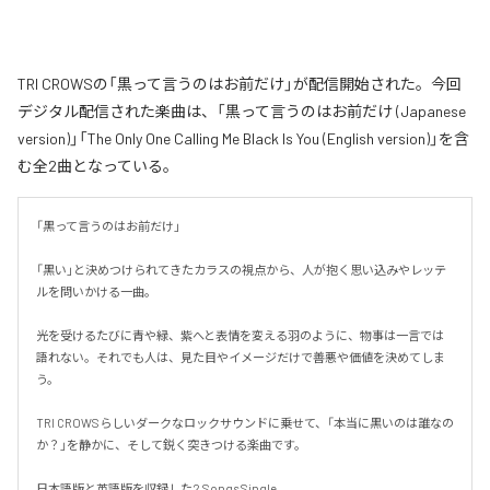
TRI CROWSの「黒って言うのはお前だけ」が配信開始された。今回
デジタル配信された楽曲は、「黒って言うのはお前だけ (Japanese
version)」「The Only One Calling Me Black Is You (English version)」を含
む全2曲となっている。
「黒って言うのはお前だけ」

「黒い」と決めつけられてきたカラスの視点から、人が抱く思い込みやレッテ
ルを問いかける一曲。

光を受けるたびに青や緑、紫へと表情を変える羽のように、物事は一言では
語れない。それでも人は、見た目やイメージだけで善悪や価値を決めてしま
う。

TRI CROWSらしいダークなロックサウンドに乗せて、「本当に黒いのは誰なの
か？」を静かに、そして鋭く突きつける楽曲です。

日本語版と英語版を収録した2 Songs Single。