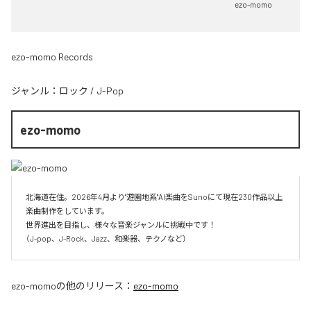
ezo-momo
ezo-momo Records
ジャンル：
ロック
/
J-Pop
ezo-momo
北海道在住。2026年4月より"遊園地系"AI楽曲をSunoにて現在230作品以上
楽曲制作をしています。

世界進出を目指し、様々な音楽ジャンルに挑戦中です！

（J-pop、J-Rock、Jazz、和楽器、テクノなど）
ezo-momo
の他のリリース：
ezo-momo