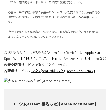
ドラム、感情的なキーボードが一気に広がる爆発的なサビへ。

心音や一瞬の静寂、観客の手拍子とシンガロングを交えながら、原曲に宿る
孤独と心の揺れを、大観衆と分かち合う希望のエネルギーへと昇華しまし
た。

夜空まで届くような歌声と、切なさの先にある解放を描いた、ezo-momoに
よるシネマティックなロックリミックスです。
なお「
少女A (feat. 椎名もた) [Arena Rock Remix]
」は、
Apple Music
、
Spotify
、
LINE MUSIC
、
YouTube Music
、
Amazon Music Unlimited
など
の音楽配信サービスで聴くことができる。
各配信サービス：
少女A (feat. 椎名もた) [Arena Rock Remix]
1
：
少女A (feat. 椎名もた) [Arena Rock Remix]