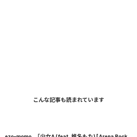
こんな記事も読まれています
ezo-momo、「少女A (feat. 椎名もた) [Arena Rock