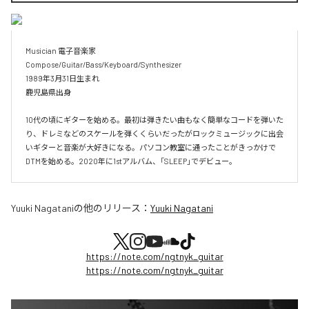
Musician 電子音楽家

Compose/Guitar/Bass/Keyboard/Synthesizer

1989年3月31日生まれ

鹿児島県出身

10代の頃にギターを始める。最初は弾きたい曲もなく簡単なコードを弾いた
り、ドレミなどのスケールを弾くくらいだったがロックミュージックに出会
いギターと音楽が大好きになる。パソコン教室に通ったことがきっかけで
DTMを始める。2020年に1stアルバム、「SLEEP」でデビュー。
Yuuki Nagatani
の他のリリース：
Yuuki Nagatani
https://note.com/ngtnyk_guitar
https://note.com/ngtnyk_guitar