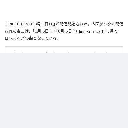
FUNLETTERSの「8月15日 (1)」が配信開始された。今回デジタル配信
された楽曲は、「8月15日 (1)」「8月15日 (1) [Instrumental]」「8月15
日」を含む全3曲となっている。
男女二人組のエレクトロポップユニット〝FUNLETTERS〟が、2021年にリリ
ースした代表曲「8月15日」を新たな解釈で再構築したアンビエント・バージョ
ン「8月15日（1）」をリリース。

猛暑の夜の熱気と、過去への後悔、自己嫌悪、そして拭いきれない感情を描
いた「8月15日」。今作ではFUNLETTERS自身の手によって、より静かで内省
的な世界へと姿を変えた。

ビートやメロディを削ぎ落とし、余白と残響を丁寧に編み上げることで生ま
れた「8月15日（1）」は、あの日の記憶を遠くから見つめ直すような作品。熱帯
夜の湿度、言葉にならない後悔、消えそうで消えない感情が、淡いアンビエ
ントサウンドの中でゆっくりと溶け合っていく。
