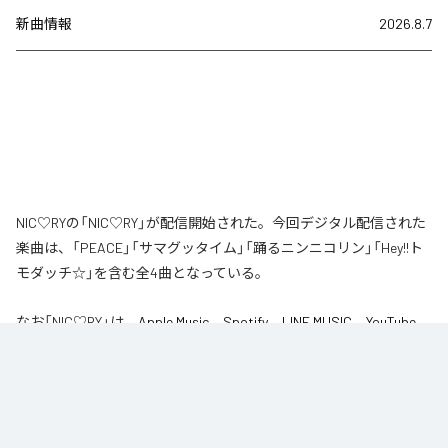
新曲情報
2026.8.7
NIC♡RYの「NIC♡RY」が配信開始された。今回デジタル配信された
楽曲は、「PEACE」「サマグッタイム」「踊るニンニコリン」「Hey!!ト
モダッチ☆」を含む全4曲となっている。
なお「
NIC♡RY
」は、
Apple Music
、
Spotify
、
LINE MUSIC
、
YouTube
Music
、
Amazon Music Unlimited
などの音楽配信サービスで聴くこと
ができる。
各配信サービス：
NIC♡RY