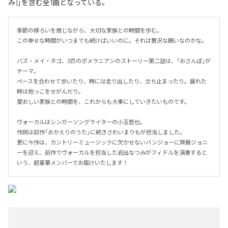
み)」を含む全1曲となっている。
季節の移ろいを感じながら、大切な家族との時間を歩む。

この幸せな時間がいつまでも続けばいいのに。それは贅沢な願いなのかな。

バズ・メイ・タゴ、3匹のポメラニアンのストーリー第二話は、「おさんぽ」が
テーマ。

ペースを合わせて歩いたり、時には走り出したり、立ち止まったり。疲れた
時は抱っこをせがんだり。

愛おしい家族との時間を、これからも大事にしていきたいものです。

ヴォーカルはシンガーソングライターの小玉哲也。

作詞は前作「おかえりのうた」に続きさわいまりもが担当しました。

更に今作は、カントリーミュージックに欠かせないバンジョーに齊藤ジョニ
ーを迎え、前作でヴォーカルを担当した岩出なつみがフィドルを演奏すると
いう、超豪華メンバーでお届けいたします！