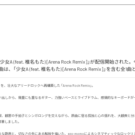
「少女A (feat. 椎名もた) [Arena Rock Remix]」が配信開始さ
「少女A (feat. 椎名もた) [Arena Rock Remix]」を含む
、壮大なアリーナロックへ再構築した 「Arena Rock Remix」。

い出しから、幾重にも重なるギター、力強いベースとライブドラム、感情的なキーボードが
寂、観客の手拍子とシンガロングを交えながら、原曲に宿る孤独と心の揺れを、大観衆と分
しました。

うな歌声と、切なさの先にある解放を描いた、ezo-momoによるシネマティックなロックリ