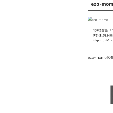
ezo-mo
北海道在住。20
世界進出を目指
（J-pop、J-
ezo-momo
の