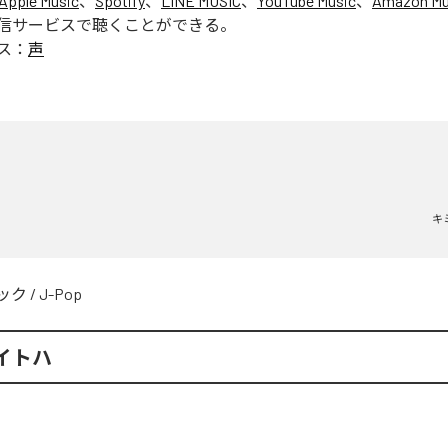
Apple Music
、
Spotify
、
LINE MUSIC
、
YouTube Music
、
Amazon Mus
信サービスで聴くことができる。
ス：
声
キ
ック
/
J-Pop
イトハ