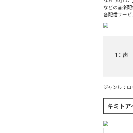
なお「
声
」は、
などの音楽配
各配信サービ
1
：
声
ジャンル：
ロ
キミトア