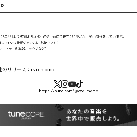
mo
26年4月より"遊園地系"AI楽曲をSunoにて現在230作品以上楽曲制作をしています。

し、様々な音楽ジャンルに挑戦中です！

Rock、Jazz、和楽器、テクノなど）
他のリリース：
ezo-momo
https://suno.com/@ezo_momo