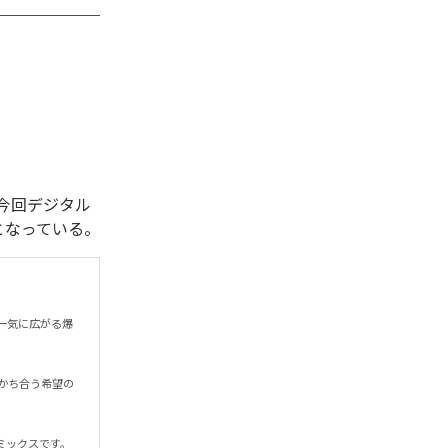
れた。今回デジタル
全1曲となっている。
一気に広がる爆
かち合う希望の
ミックスです。