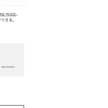
INE MUSIC
、
ができる。
ezo-momo