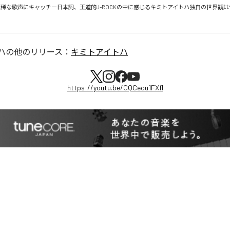
。類稀な歌声にキャッチー日本詞、王道的J-ROCKの中に感じるキミトアイトハ独自の世界観
ハ
の他のリリース：
キミトアイトハ
https://youtu.be/CQCeou1FXfI