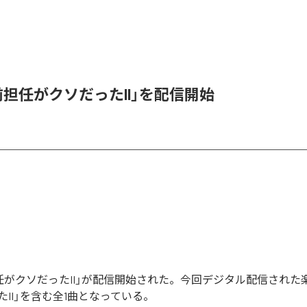
「前担任がクソだったII」を配信開始
前担任がクソだったII」が配信開始された。今回デジタル配信された
II」を含む全1曲となっている。