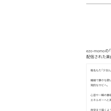
ezo-momoの
配信された楽曲は、
椎名もた「少女A」を
繊細で静かな歌
発的なサビへ。

心音や一瞬の静
エネルギーへと昇華
夜空まで届くよ