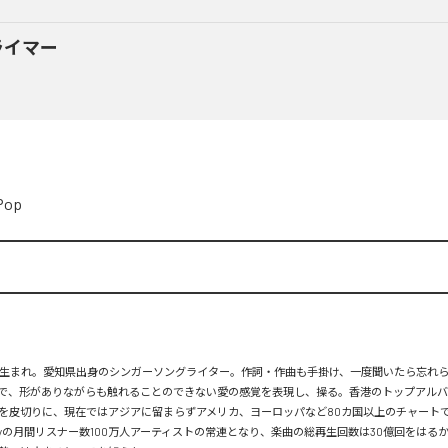
ライマー
Pop
月26日生まれ。愛知県出身のシンガーソングライター。作詞・作曲も手掛け、一度聞いたら忘れ
で、形がありながらも触れることのできない愛の感覚を表現し、操る。香港のトップアルバ
を皮切りに、現在ではアジアに留まらずアメリカ、ヨーロッパなど80カ国以上のチャートで
tifyの月間リスナー数100万人アーティストの常連となり、楽曲の総再生回数は30億回をはる