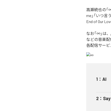
高瀬統也の「∞
me」「いつ言う？」
End of O
なお「
∞
」は、
などの音楽配
各配信サービ
1
：
AI
2
：
Say