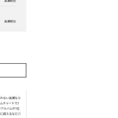
高瀬統也
高瀬統也
られない高瀬なら
ムチャートで3
アルバムが1位
かに超えるなどバ