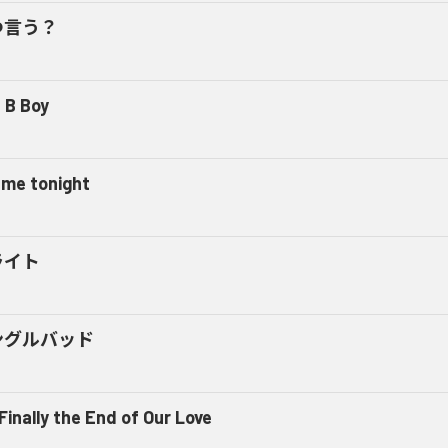
つ言う？
 B Boy
l me tonight
ライト
ングルバッド
 Finally the End of Our Love