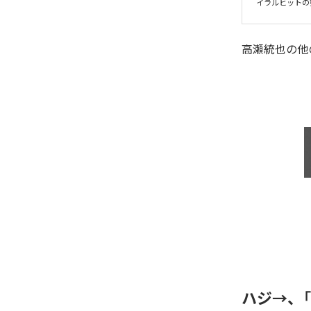
イラルヒットの
高瀬統也
の他
ハジ→、