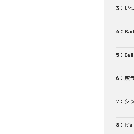
3
：
い
4
：
Bad
5
：
Cal
6
：
灰
7
：
シ
8
：
It’s