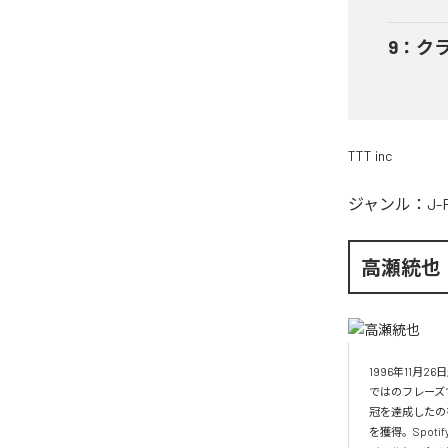
9
：
ク
TTT inc
ジャンル：
J-
高瀬統也
1996年11
ではのフレーズ
冠を達成したの
を獲得。Spo