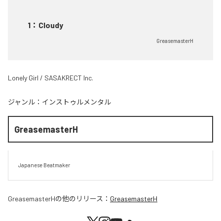
1
：
Cloudy
GreasemasterH
Lonely Girl / SASAKRECT Inc.
ジャンル：
インストゥルメンタル
GreasemasterH
Japanese Beatmaker
GreasemasterH
の他のリリース：
GreasemasterH