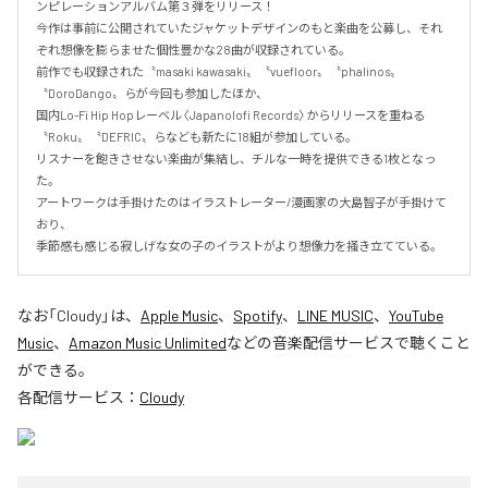
ンピレーションアルバム第３弾をリリース！

今作は事前に公開されていたジャケットデザインのもと楽曲を公募し、それ
ぞれ想像を膨らませた個性豊かな28曲が収録されている。

前作でも収録された〝masaki kawasaki〟〝vuefloor〟〝phalinos〟
〝DoroDango〟らが今回も参加したほか、

国内Lo-Fi Hip Hopレーベル〈Japanolofi Records〉からリリースを重ねる
〝Roku〟〝DEFRIC〟らなども新たに18組が参加している。

リスナーを飽きさせない楽曲が集結し、チルな一時を提供できる1枚となっ
た。

アートワークは手掛けたのはイラストレーター/漫画家の大島智子が手掛けて
おり、

季節感も感じる寂しげな女の子のイラストがより想像力を掻き立てている。
なお「
Cloudy
」は、
Apple Music
、
Spotify
、
LINE MUSIC
、
YouTube
Music
、
Amazon Music Unlimited
などの音楽配信サービスで聴くこと
ができる。
各配信サービス：
Cloudy