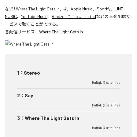
なお「
Where The Light Gets In
」は、
Apple Music
、
Spotify
、
LINE
MUSIC
、
YouTube Music
、
Amazon Music Unlimited
などの音楽配信サ
ービスで聴くことができる。
各配信サービス：
Where The Light Gets In
1
：
Stereo
Haltak @ satellites
2
：
Say
Haltak @ satellites
3
：
Where The Light Gets In
Haltak @ satellites