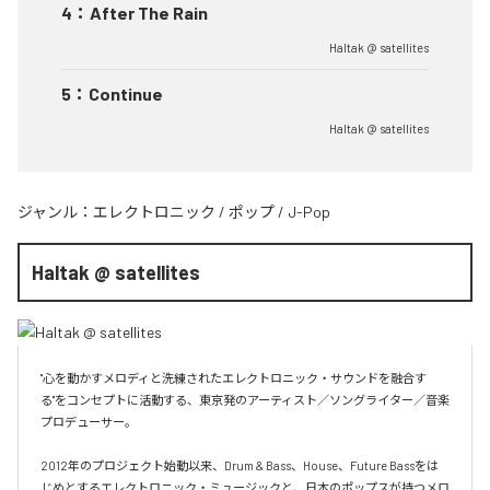
4
：
After The Rain
Haltak @ satellites
5
：
Continue
Haltak @ satellites
ジャンル：
エレクトロニック
/
ポップ
/
J-Pop
Haltak @ satellites
"心を動かすメロディと洗練されたエレクトロニック・サウンドを融合す
る"をコンセプトに活動する、東京発のアーティスト／ソングライター／音楽
プロデューサー。

2012年のプロジェクト始動以来、Drum & Bass、House、Future Bassをは
じめとするエレクトロニック・ミュージックと、日本のポップスが持つメロ