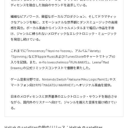
ディセンスを融合した独自のサウンドを追求している。

繊細なピアノワーク、緻密なボーカルプロダクション、そしてドラマティッ
クなアレンジを軸に、エモーショナルな世界観とダンスミュージックの高揚
感を両立。ボーカル楽曲からインストゥルメンタルまで幅広い作品を手掛
け、ジャンルに縛られないメロディックなエレクトロニック・ミュージック
を発信し続けている。

これまでに「Innocence」「Yayoi no Yozora」、アルバム『Variety』
『Spinning』などがApple MusicおよびiTunes Storeのチャートでトップ40
入りを記録。また、m-flo loves chelmico「RUN AWAYS」、Leena「Mad 
Dreams」の公式リミックスコンテストで優勝を果たした。

ゲーム音楽分野では、Nintendo Switch『Hatsune Miku Logic Paint S』やス
マートフォン向けRPG『MAGATSU WAHRHEIT』へオリジナル楽曲を提供。

日本のメロディセンスと世界基準のエレクトロニック・サウンドを融合させ
ながら、国内外のリスナーへ向けて、ジャンルを越えた音楽を届け続けてい
る。
Haltak @ satellites
の他のリリース：
Haltak @ satellites