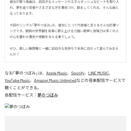
彼女が歌う楽曲は、前向きなメッセージやエネルギッシュなビートを取り入
れ、夢を追う若者やさまざまな方を勇気づけ、励ましてくれる、そんな曲と
なっております。

今回のシングル「夢のつぼみ」は、彼女にとって代表格と言えるそんな応援ソ
ングです。歌詞の世界観を見事に歌え上げる力強い歌声と表現力は多くの人
の心を震わせ勇気や感動を与える事でしょう。

ぜひ、新しい飯野雅と一緒に前向きな気持ちで未来に向かって進んでみませ
んか？
なお「
夢のつぼみ
」は、
Apple Music
、
Spotify
、
LINE MUSIC
、
YouTube Music
、
Amazon Music Unlimited
などの音楽配信サービスで
聴くことができる。
各配信サービス：
夢のつぼみ