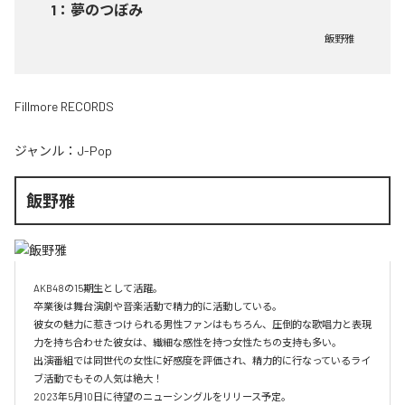
1
：
夢のつぼみ
飯野雅
Fillmore RECORDS
ジャンル：
J-Pop
飯野雅
AKB48の15期生として活躍。

卒業後は舞台演劇や音楽活動で精力的に活動している。

彼女の魅力に惹きつけられる男性ファンはもちろん、圧倒的な歌唱力と表現
力を持ち合わせた彼女は、繊細な感性を持つ女性たちの支持も多い。

出演番組では同世代の女性に好感度を評価され、精力的に行なっているライ
ブ活動でもその人気は絶大！

2023年5月10日に待望のニューシングルをリリース予定。