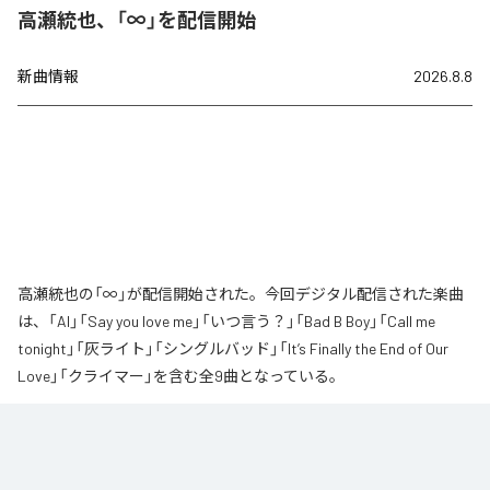
高瀬統也、「∞」を配信開始
新曲情報
2026.8.8
高瀬統也の「∞」が配信開始された。今回デジタル配信された楽曲
は、「AI」「Say you love me」「いつ言う？」「Bad B Boy」「Call me
tonight」「灰ライト」「シングルバッド」「It’s Finally the End of Our
Love」「クライマー」を含む全9曲となっている。
なお「
∞
」は、
Apple Music
、
Spotify
、
LINE MUSIC
、
YouTube Music
、
Amazon Music Unlimited
などの音楽配信サービスで聴くことができ
る。