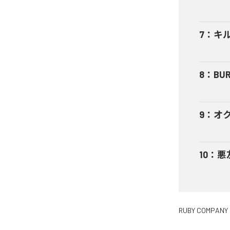
7
：
キ
8
：
BUR
9
：
オ
10
：
悪
RUBY COMPANY