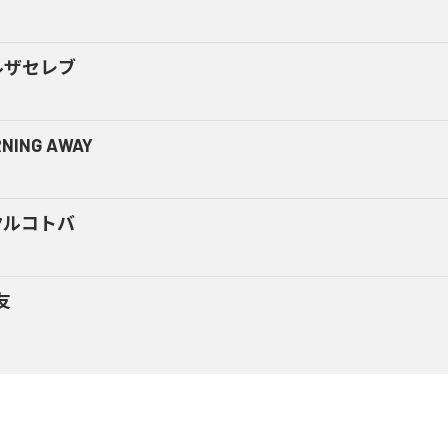
ルザセレブ
NING AWAY
クルコトバ
友