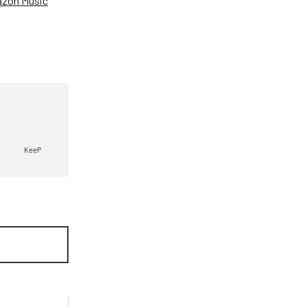
zon Music
KeeP