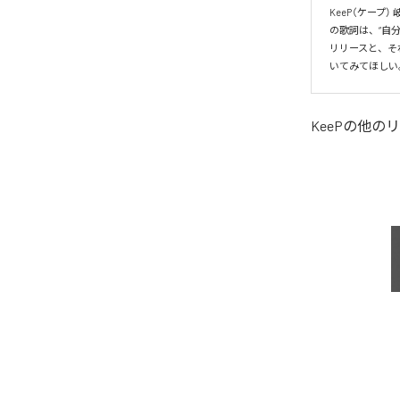
KeeP（ケー
の歌詞は、“自分
リリースと、そ
いてみてほしい
KeeP
の他のリ