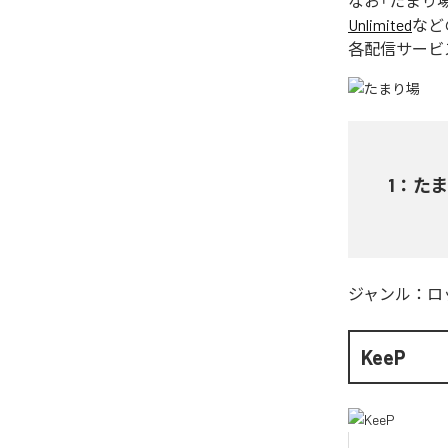
なお「
たまり
Unlimited
など
各配信サービ
1
：
た
ジャンル：
ロ
KeeP