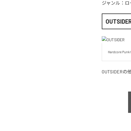
ジャンル：
ロ
OUTSIDE
Hardcore Punk 
OUTSIDER
の