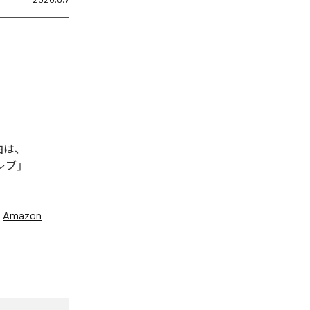
曲は、
セレブ」
、
Amazon