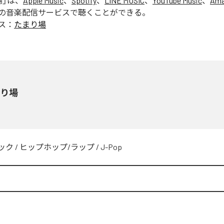
場
」は、
Apple Music
、
Spotify
、
LINE MUSIC
、
YouTube Music
、
Ama
の音楽配信サービスで聴くことができる。
ス：
たまり場
まり場
ック
/
ヒップホップ/ラップ
/
J-Pop