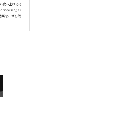
葉で歌い上げるそ
new me』の
音楽を、ぜひ聴