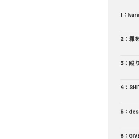
1
：
kar
2
：
罪
3
：
殴
4
：
SHI
5
：
des
6
：
GIV