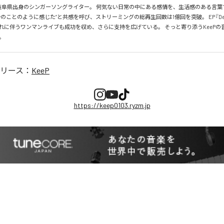
プ） 岐阜県出身のシンガーソングライター。 何気ない日常の中にある感情を、生活感のある言
のことのように感じた”と共感を呼び、ストリーミングの総再生回数は1億回を突破。 EP『Dear 
れに伴うワンマンライブも成功を収め、さらに支持を広げている。 そっと寄り添うKeePの
。
リース：
KeeP
https://keep0103.ryzm.jp