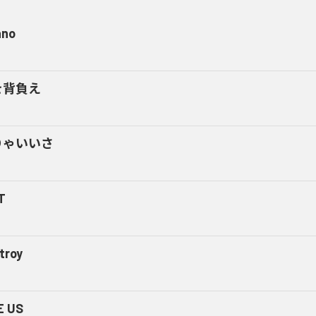
ano
を背負え
りゃいいさ
T
troy
E US