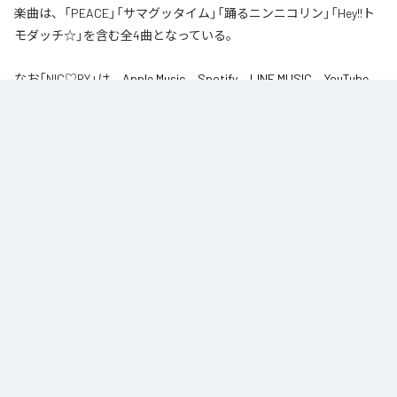
楽曲は、「PEACE」「サマグッタイム」「踊るニンニコリン」「Hey!!ト
モダッチ☆」を含む全4曲となっている。
なお「
NIC♡RY
」は、
Apple Music
、
Spotify
、
LINE MUSIC
、
YouTube
Music
、
Amazon Music Unlimited
などの音楽配信サービスで聴くこと
ができる。
各配信サービス：
NIC♡RY
1
：
PEACE
NIC♡RY
2
：
サマグッタイム
NIC♡RY
3
：
踊るニンニコリン