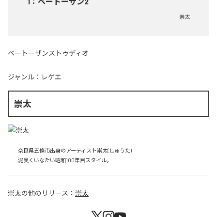
1
：
ベートーザン2
崇太
ベートーザンストゥディオ
ジャンル：
レゲエ
崇太
奈良県五條市出身のアーティスト崇太(しゅうた)

崇太
の他のリリース：
崇太