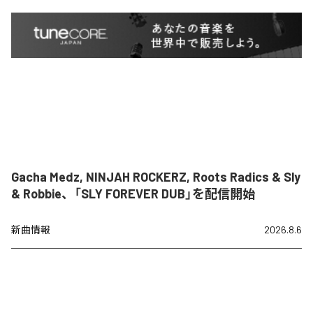
Gacha Medz, NINJAH ROCKERZ, Roots Radics & Sly
& Robbie、「SLY FOREVER DUB」を配信開始
新曲情報
2026.8.6