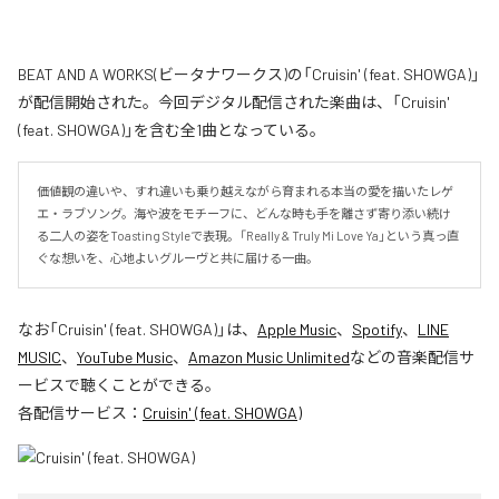
BEAT AND A WORKS(ビータナワークス)の「Cruisin' (feat. SHOWGA)」
が配信開始された。今回デジタル配信された楽曲は、「Cruisin'
(feat. SHOWGA)」を含む全1曲となっている。
価値観の違いや、すれ違いも乗り越えながら育まれる本当の愛を描いたレゲ
エ・ラブソング。海や波をモチーフに、どんな時も手を離さず寄り添い続け
る二人の姿をToasting Styleで表現。「Really & Truly Mi Love Ya」という真っ直
ぐな想いを、心地よいグルーヴと共に届ける一曲。
なお「
Cruisin' (feat. SHOWGA)
」は、
Apple Music
、
Spotify
、
LINE
MUSIC
、
YouTube Music
、
Amazon Music Unlimited
などの音楽配信サ
ービスで聴くことができる。
各配信サービス：
Cruisin' (feat. SHOWGA)