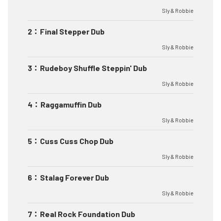
Sly & Robbie
2
：
Final Stepper Dub
Sly & Robbie
3
：
Rudeboy Shuffle Steppin' Dub
Sly & Robbie
4
：
Raggamuffin Dub
Sly & Robbie
5
：
Cuss Cuss Chop Dub
Sly & Robbie
6
：
Stalag Forever Dub
Sly & Robbie
7
：
Real Rock Foundation Dub