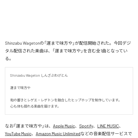
Shinzabu Wagetonの「運まで味方や」が配信開始された。今回デジ
タル配信された楽曲は、「運まで味方や」を含む全1曲となってい
る。
Shinzabu Wageton しんざぶわげとん

運まで味方や

和の響きとレゲエ・レゲトンを融合したヒップホップを制作しています。

心も体も揺れる楽曲を届けます。
なお「
運まで味方や
」は、
Apple Music
、
Spotify
、
LINE MUSIC
、
YouTube Music
、
Amazon Music Unlimited
などの音楽配信サービスで