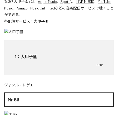
なお「
大甲子園
」は、
Apple Music
、
Spotify
、
LINE MUSIC
、
YouTube
Music
、
Amazon Music Unlimited
などの音楽配信サービスで聴くこと
ができる。
各配信サービス：
大甲子園
1
：
大甲子園
Mr 63
ジャンル：
レゲエ
Mr 63