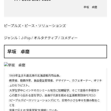
早坂 卓磨
ピープルズ・ピース・ソリューションズ
ジャンル：
J-Pop
/
オルタナティブ
/
コメディー
早坂 卓磨
1989年生まれ最北端の北海道稚内市出身。

教育者、動画作家、食品衛生管理者、デザイナー、カフェオーナー、オリキ
ュロセラピスト。

大学在学中にインドのカシミール地方に短期留学、そこで音楽の多様性や

心の底から伝わる音を学び、自身が代表を務める生涯教育団体PEPESO

(ピープルズピースソリューションズ)にて、日常の小さな幸せを掴み取るこ
とを

音楽で伝える”音楽学習”を提唱している。
