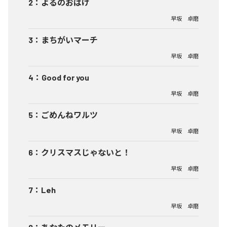
2
：
よるのおばけ
早坂 卓磨
3
：
まちがいマーチ
早坂 卓磨
4
：
Good for you
早坂 卓磨
5
：
ごめんねワルツ
早坂 卓磨
6
：
クリスマスじゃないと！
早坂 卓磨
7
：
Leh
早坂 卓磨