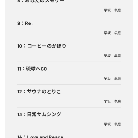
8
：
あなたのメモリー
早坂 卓磨
9
：
Re:
早坂 卓磨
10
：
コーヒーのかほり
早坂 卓磨
11
：
琉球へGO
早坂 卓磨
12
：
サウナのとりこ
早坂 卓磨
13
：
日常サムシング
早坂 卓磨
14
：
Love and Peace