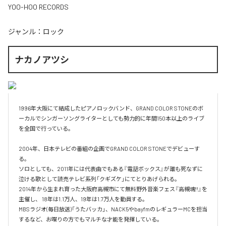
YOO-HOO RECORDS
ジャンル：
ロック
ナカノアツシ
1996年大阪にて結成したピアノロックバンド、GRAND COLOR STONEのボ
ーカルでシンガーソングライターとしても勢力的に年間150本以上のライブ
を全国で行っている。

2004年、日本テレビの番組の企画でGRAND COLOR STONEでデビューす
る。

ソロとしても、2011年には代表曲でもある『電話ボックス』が誰も死なずに
泣ける歌として読売テレビ系列「クギズケ」にてとりあげられる。

2014年から生まれ育った大阪府高槻市にて無料野外音楽フェス『高槻魂!!』を
主催し、 18年は1.1万人、19年は1.7万人を動員する。

MBSラジオ(毎日放送)「うたバッカ」、NACK5やbayfmのレギュラーMCを担当
するなど、お喋りの方でもマルチな才能を発揮している。
