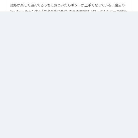
誰もが楽しく遊んでるうちに気づいたらギターが上手くなっている、魔法の
YouTubeチャンネル「ウタタネ音楽院」から小気味良いロックナンバーの登場
です。

この曲はメジャーコード・マイナーコードを覚えた人向けに、メジャーコー
ド・マイナーコードのみで作られています。

ロックの編曲学習用にも使える、シンプルな楽曲となっております。

譜面はウタタネ音楽院YouTubeまたは公式サイトからダウンロードできま
す。
なお「
New Emotion
」は、
Apple Music
、
Spotify
、
LINE MUSIC
、
YouTube Music
、
Amazon Music Unlimited
などの音楽配信サービスで
聴くことができる。
各配信サービス：
New Emotion