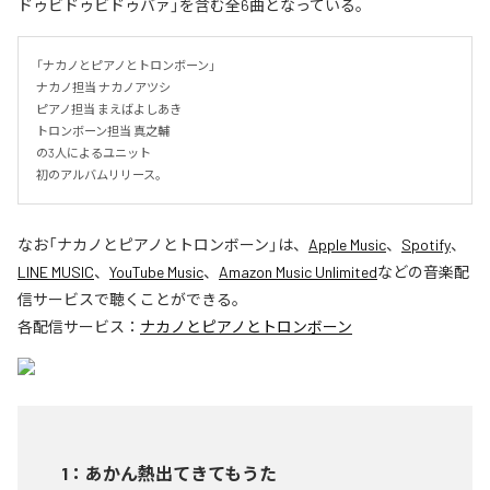
ドゥビドゥビドゥバァ」を含む全6曲となっている。
「ナカノとピアノとトロンボーン」

ナカノ担当 ナカノアツシ

ピアノ担当 まえばよしあき

トロンボーン担当 真之輔

の3人によるユニット

初のアルバムリリース。
なお「
ナカノとピアノとトロンボーン
」は、
Apple Music
、
Spotify
、
LINE MUSIC
、
YouTube Music
、
Amazon Music Unlimited
などの音楽配
信サービスで聴くことができる。
各配信サービス：
ナカノとピアノとトロンボーン
1
：
あかん熱出てきてもうた