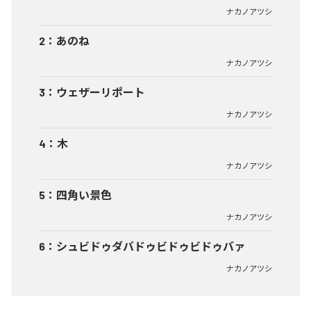
ナカノアツシ
2
：
あのね
ナカノアツシ
3
：
ウェザーリポート
ナカノアツシ
4
：
木
ナカノアツシ
5
：
四角い景色
ナカノアツシ
6
：
シュビドゥダバドゥビドゥビドゥバァ
ナカノアツシ